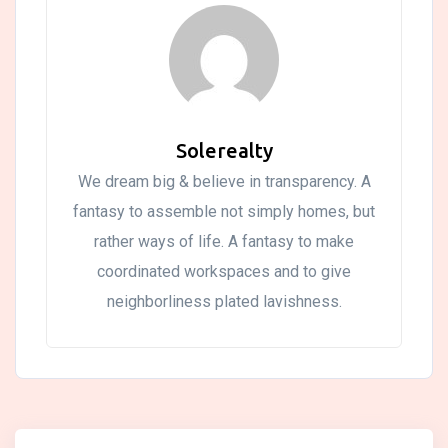
Solerealty
We dream big & believe in transparency. A
fantasy to assemble not simply homes, but
rather ways of life. A fantasy to make
coordinated workspaces and to give
neighborliness plated lavishness.