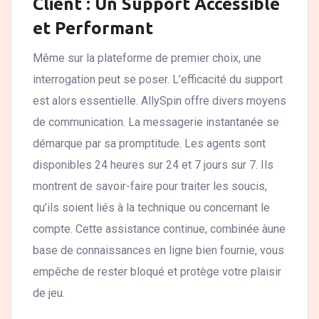
Client : Un Support Accessible
et Performant
Même sur la plateforme de premier choix, une
interrogation peut se poser. L’efficacité du support
est alors essentielle. AllySpin offre divers moyens
de communication. La messagerie instantanée se
démarque par sa promptitude. Les agents sont
disponibles 24 heures sur 24 et 7 jours sur 7. Ils
montrent de savoir-faire pour traiter les soucis,
qu’ils soient liés à la technique ou concernant le
compte. Cette assistance continue, combinée àune
base de connaissances en ligne bien fournie, vous
empêche de rester bloqué et protège votre plaisir
de jeu.