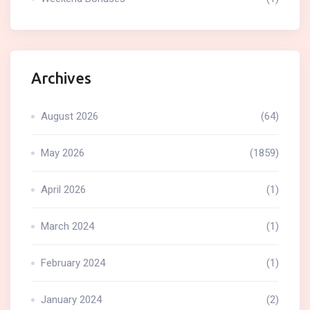
Archives
August 2026
(64)
May 2026
(1859)
April 2026
(1)
March 2024
(1)
February 2024
(1)
January 2024
(2)