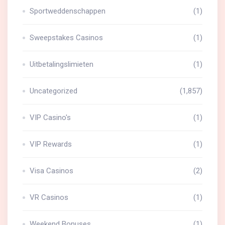
Sportweddenschappen
(1)
Sweepstakes Casinos
(1)
Uitbetalingslimieten
(1)
Uncategorized
(1,857)
VIP Casino's
(1)
VIP Rewards
(1)
Visa Casinos
(2)
VR Casinos
(1)
Weekend Bonuses
(1)