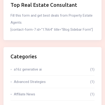
Top Real Estate Consultant
Fill this form and get best deals from Property Estate
Agents.
[contact-form-7 id="17664" title="Blog Sidebar Form"]
Categories
a16z generative ai
(1)
Advanced Strategies
(1)
Affiliate News
(1)