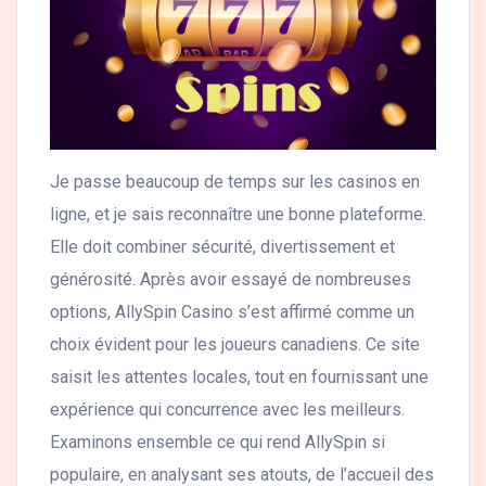
Je passe beaucoup de temps sur les casinos en
ligne, et je sais reconnaître une bonne plateforme.
Elle doit combiner sécurité, divertissement et
générosité. Après avoir essayé de nombreuses
options, AllySpin Casino s’est affirmé comme un
choix évident pour les joueurs canadiens. Ce site
saisit les attentes locales, tout en fournissant une
expérience qui concurrence avec les meilleurs.
Examinons ensemble ce qui rend AllySpin si
populaire, en analysant ses atouts, de l’accueil des