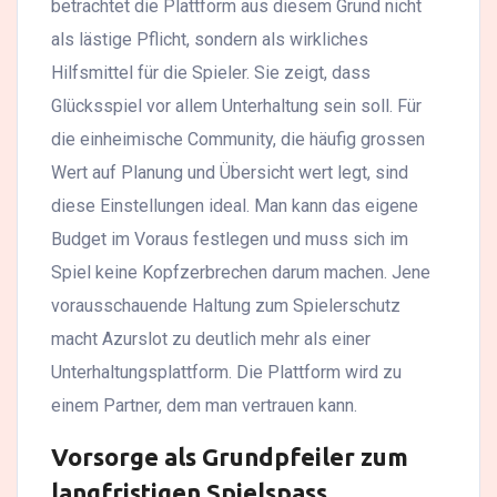
betrachtet die Plattform aus diesem Grund nicht
als lästige Pflicht, sondern als wirkliches
Hilfsmittel für die Spieler. Sie zeigt, dass
Glücksspiel vor allem Unterhaltung sein soll. Für
die einheimische Community, die häufig grossen
Wert auf Planung und Übersicht wert legt, sind
diese Einstellungen ideal. Man kann das eigene
Budget im Voraus festlegen und muss sich im
Spiel keine Kopfzerbrechen darum machen. Jene
vorausschauende Haltung zum Spielerschutz
macht Azurslot zu deutlich mehr als einer
Unterhaltungsplattform. Die Plattform wird zu
einem Partner, dem man vertrauen kann.
Vorsorge als Grundpfeiler zum
langfristigen Spielspass