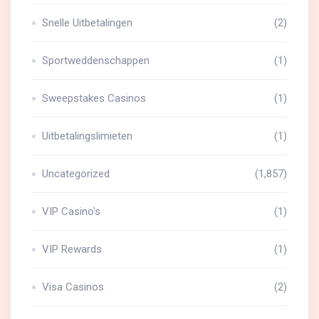
Snelle Uitbetalingen
(2)
Sportweddenschappen
(1)
Sweepstakes Casinos
(1)
Uitbetalingslimieten
(1)
Uncategorized
(1,857)
VIP Casino's
(1)
VIP Rewards
(1)
Visa Casinos
(2)