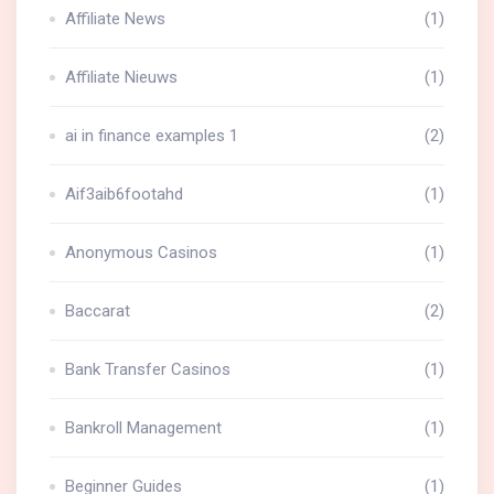
Affiliate News
(1)
Affiliate Nieuws
(1)
ai in finance examples 1
(2)
Aif3aib6footahd
(1)
Anonymous Casinos
(1)
Baccarat
(2)
Bank Transfer Casinos
(1)
Bankroll Management
(1)
Beginner Guides
(1)