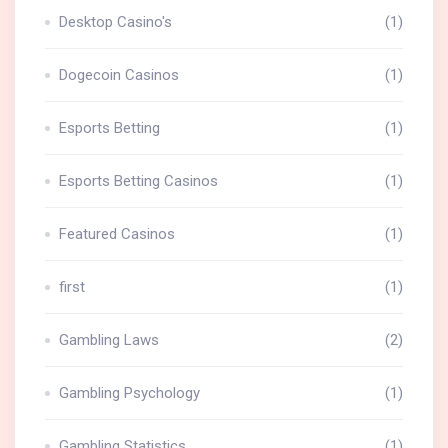
Desktop Casino's
(1)
Dogecoin Casinos
(1)
Esports Betting
(1)
Esports Betting Casinos
(1)
Featured Casinos
(1)
first
(1)
Gambling Laws
(2)
Gambling Psychology
(1)
Gambling Statistics
(1)