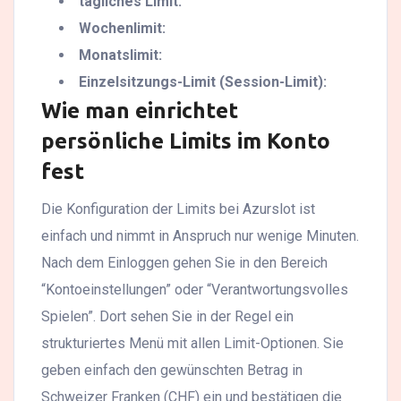
tägliches Limit:
Wochenlimit:
Monatslimit:
Einzelsitzungs-Limit (Session-Limit):
Wie man einrichtet
persönliche Limits im Konto
fest
Die Konfiguration der Limits bei Azurslot ist
einfach und nimmt in Anspruch nur wenige Minuten.
Nach dem Einloggen gehen Sie in den Bereich
“Kontoeinstellungen” oder “Verantwortungsvolles
Spielen”. Dort sehen Sie in der Regel ein
strukturiertes Menü mit allen Limit-Optionen. Sie
geben einfach den gewünschten Betrag in
Schweizer Franken (CHF) ein und bestätigen die