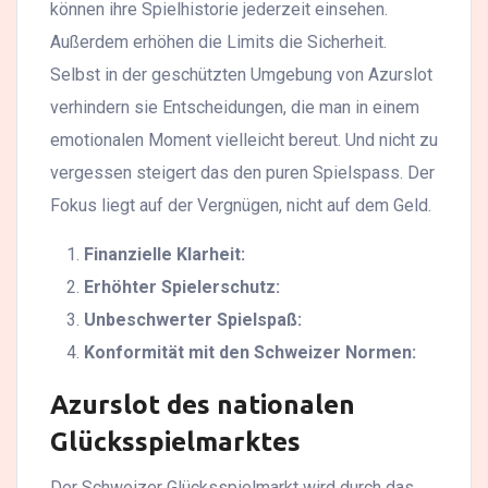
können ihre Spielhistorie jederzeit einsehen.
Außerdem erhöhen die Limits die Sicherheit.
Selbst in der geschützten Umgebung von Azurslot
verhindern sie Entscheidungen, die man in einem
emotionalen Moment vielleicht bereut. Und nicht zu
vergessen steigert das den puren Spielspass. Der
Fokus liegt auf der Vergnügen, nicht auf dem Geld.
Finanzielle Klarheit:
Erhöhter Spielerschutz:
Unbeschwerter Spielspaß:
Konformität mit den Schweizer Normen:
Azurslot des nationalen
Glücksspielmarktes
Der Schweizer Glücksspielmarkt wird durch das