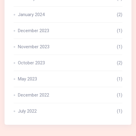
January 2024
(2)
December 2023
(1)
November 2023
(1)
October 2023
(2)
May 2023
(1)
December 2022
(1)
July 2022
(1)