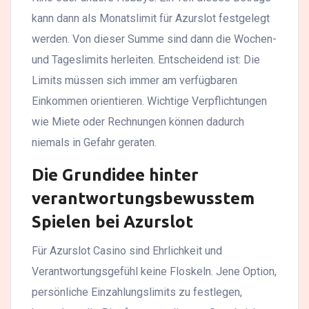
kann dann als Monatslimit für Azurslot festgelegt
werden. Von dieser Summe sind dann die Wochen-
und Tageslimits herleiten. Entscheidend ist: Die
Limits müssen sich immer am verfügbaren
Einkommen orientieren. Wichtige Verpflichtungen
wie Miete oder Rechnungen können dadurch
niemals in Gefahr geraten.
Die Grundidee hinter
verantwortungsbewusstem
Spielen bei Azurslot
Für Azurslot Casino sind Ehrlichkeit und
Verantwortungsgefühl keine Floskeln. Jene Option,
persönliche Einzahlungslimits zu festlegen,