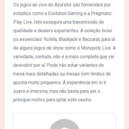
Os jogos ao vivo do Azurslot são fornecidos por
estúdios como a Evolution Gaming e a Pragmatic
Play Live. Isto assegura uma transmissão de
qualidade e dealers experientes. A seleção inclui
os essenciais: Roleta, Blackjack e Baccarat, para lá
de alguns jogos de show como o Monopoly Live. A
variedade, contudo, não é a mais completa que vai
descobrir por aí. Pode não achar variantes de
mesa mais detalhadas ou mesas com limites de
aposta muito pequenos. A experiência em si é
suave e imersiva, mas não basta para ser o
principal motivo para optar este casino.