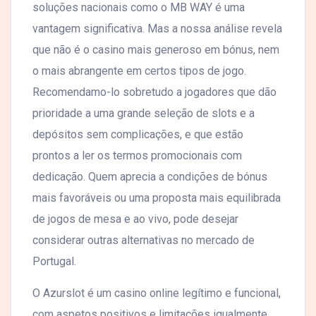
soluções nacionais como o MB WAY é uma
vantagem significativa. Mas a nossa análise revela
que não é o casino mais generoso em bónus, nem
o mais abrangente em certos tipos de jogo.
Recomendamo-lo sobretudo a jogadores que dão
prioridade a uma grande seleção de slots e a
depósitos sem complicações, e que estão
prontos a ler os termos promocionais com
dedicação. Quem aprecia a condições de bónus
mais favoráveis ou uma proposta mais equilibrada
de jogos de mesa e ao vivo, pode desejar
considerar outras alternativas no mercado de
Portugal.
O Azurslot é um casino online legítimo e funcional,
com aspetos positivos e limitações igualmente