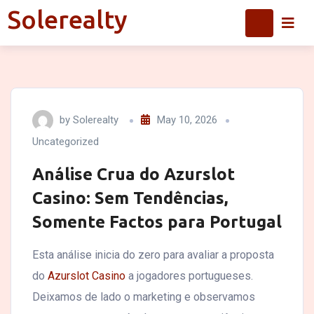
Skip
Solerealty
Solerealty
to
content
by
Solerealty
May 10, 2026
Uncategorized
Análise Crua do Azurslot
Casino: Sem Tendências,
Somente Factos para Portugal
Esta análise inicia do zero para avaliar a proposta
do
Azurslot Casino
a jogadores portugueses.
Deixamos de lado o marketing e observamos