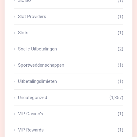
Sic Bo
(1)
Slot Providers
(1)
Slots
(1)
Snelle Uitbetalingen
(2)
Sportweddenschappen
(1)
Uitbetalingslimieten
(1)
Uncategorized
(1,857)
VIP Casino's
(1)
VIP Rewards
(1)