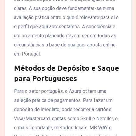
claras. A sua opção deve fundamentar-se numa
avaliação prática entre o que é relevante para si e
o perfil que aqui apresentamos. A consciência e
um orçamento planeado devem ser em todas as
circunstâncias a base de qualquer aposta online
em Portugal.
Métodos de Depósito e Saque
para Portugueses
Para o setor português, o Azurslot tem uma
seleção prática de pagamentos. Para fazer um
depósito de imediato, pode recorrer a cartões
Visa/Mastercard, contas como Skrill e Neteller, e,
o mais importante, métodos locais: MB WAY e