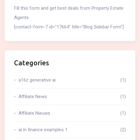
Fill this form and get best deals from Property Estate
Agents.
[contact-form-7 id="17664" title="Blog Sidebar Form"]
Categories
a16z generative ai
(1)
Affiliate News
(1)
Affiliate Nieuws
(1)
ai in finance examples 1
(2)