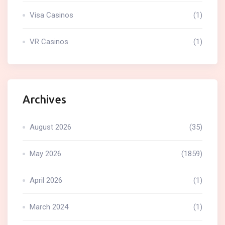
Visa Casinos
(1)
VR Casinos
(1)
Archives
August 2026
(35)
May 2026
(1859)
April 2026
(1)
March 2024
(1)