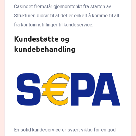
Casinoet fremstår gjennomtenkt fra starten av.
Strukturen bidrar til at det er enkelt å komme til alt
fra kontoinnstillinger til kundeservice.
Kundestøtte og
kundebehandling
En solid kundeservice er svært viktig for en god