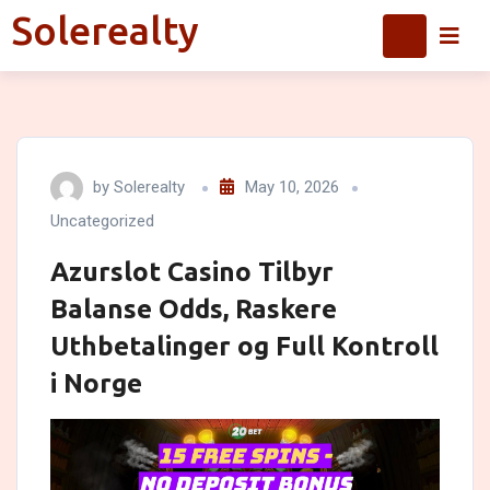
Skip
Solerealty
Solerealty
to
content
by
Solerealty
May 10, 2026
Uncategorized
Azurslot Casino Tilbyr
Balanse Odds, Raskere
Uthbetalinger og Full Kontroll
i Norge