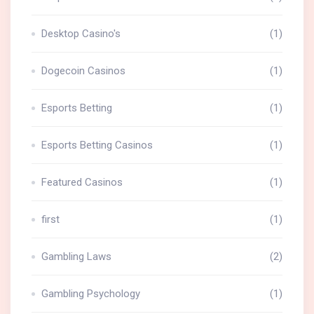
Desktop Casino's
(1)
Dogecoin Casinos
(1)
Esports Betting
(1)
Esports Betting Casinos
(1)
Featured Casinos
(1)
first
(1)
Gambling Laws
(2)
Gambling Psychology
(1)