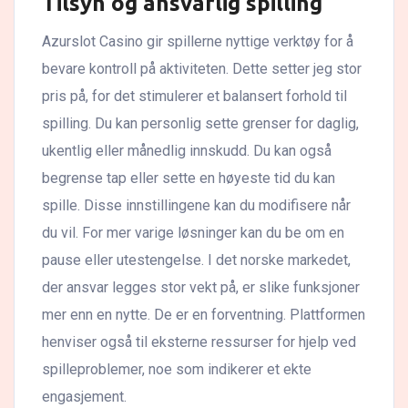
Tilsyn og ansvarlig spilling
Azurslot Casino gir spillerne nyttige verktøy for å
bevare kontroll på aktiviteten. Dette setter jeg stor
pris på, for det stimulerer et balansert forhold til
spilling. Du kan personlig sette grenser for daglig,
ukentlig eller månedlig innskudd. Du kan også
begrense tap eller sette en høyeste tid du kan
spille. Disse innstillingene kan du modifisere når
du vil. For mer varige løsninger kan du be om en
pause eller utestengelse. I det norske markedet,
der ansvar legges stor vekt på, er slike funksjoner
mer enn en nytte. De er en forventning. Plattformen
henviser også til eksterne ressurser for hjelp ved
spilleproblemer, noe som indikerer et ekte
engasjement.