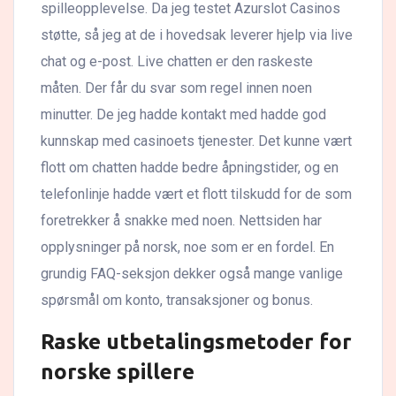
spilleopplevelse. Da jeg testet Azurslot Casinos
støtte, så jeg at de i hovedsak leverer hjelp via live
chat og e-post. Live chatten er den raskeste
måten. Der får du svar som regel innen noen
minutter. De jeg hadde kontakt med hadde god
kunnskap med casinoets tjenester. Det kunne vært
flott om chatten hadde bedre åpningstider, og en
telefonlinje hadde vært et flott tilskudd for de som
foretrekker å snakke med noen. Nettsiden har
opplysninger på norsk, noe som er en fordel. En
grundig FAQ-seksjon dekker også mange vanlige
spørsmål om konto, transaksjoner og bonus.
Raske utbetalingsmetoder for
norske spillere