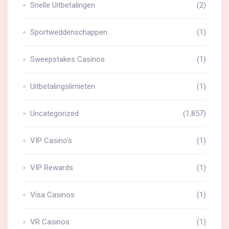
Snelle Uitbetalingen
(2)
Sportweddenschappen
(1)
Sweepstakes Casinos
(1)
Uitbetalingslimieten
(1)
Uncategorized
(1,857)
VIP Casino's
(1)
VIP Rewards
(1)
Visa Casinos
(1)
VR Casinos
(1)