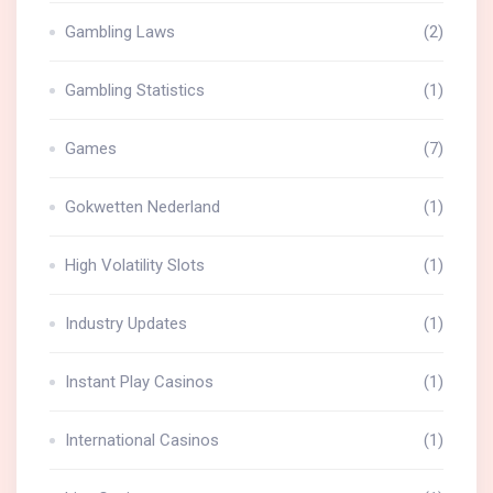
Gambling Laws
(2)
Gambling Statistics
(1)
Games
(7)
Gokwetten Nederland
(1)
High Volatility Slots
(1)
Industry Updates
(1)
Instant Play Casinos
(1)
International Casinos
(1)