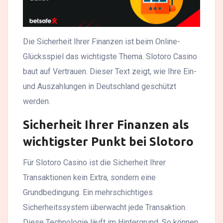
Die Sicherheit Ihrer Finanzen ist beim Online-
Glücksspiel das wichtigste Thema. Slotoro Casino
baut auf Vertrauen. Dieser Text zeigt, wie Ihre Ein-
und Auszahlungen in Deutschland geschützt
werden.
Sicherheit Ihrer Finanzen als
wichtigster Punkt bei Slotoro
Für Slotoro Casino ist die Sicherheit Ihrer
Transaktionen kein Extra, sondern eine
Grundbedingung. Ein mehrschichtiges
Sicherheitssystem überwacht jede Transaktion.
Diese Technologie läuft im Hintergrund. So können