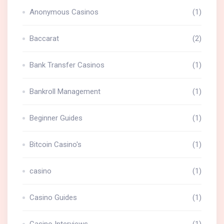
Anonymous Casinos
(1)
Baccarat
(2)
Bank Transfer Casinos
(1)
Bankroll Management
(1)
Beginner Guides
(1)
Bitcoin Casino's
(1)
casino
(1)
Casino Guides
(1)
Casino Interviews
(1)