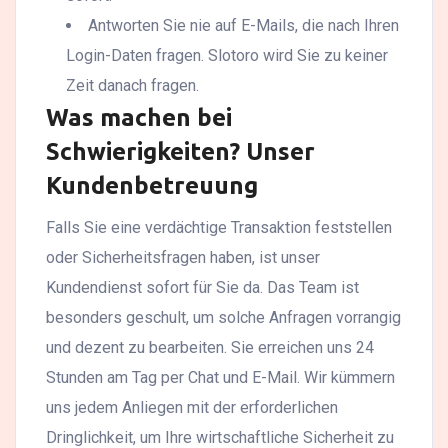
Antworten Sie nie auf E-Mails, die nach Ihren
Login-Daten fragen. Slotoro wird Sie zu keiner
Zeit danach fragen.
Was machen bei
Schwierigkeiten? Unser
Kundenbetreuung
Falls Sie eine verdächtige Transaktion feststellen
oder Sicherheitsfragen haben, ist unser
Kundendienst sofort für Sie da. Das Team ist
besonders geschult, um solche Anfragen vorrangig
und dezent zu bearbeiten. Sie erreichen uns 24
Stunden am Tag per Chat und E-Mail. Wir kümmern
uns jedem Anliegen mit der erforderlichen
Dringlichkeit, um Ihre wirtschaftliche Sicherheit zu