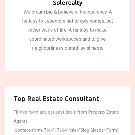
Solerealty
We dream big & believe in transparency. A
fantasy to assemble not simply homes, but
rather ways of life. A fantasy to make
coordinated workspaces and to give
neighborliness plated lavishness.
Top Real Estate Consultant
Fill this form and get best deals from Property Estate
Agents.
[contact-form-7 id="17664" title="Blog Sidebar Form"]