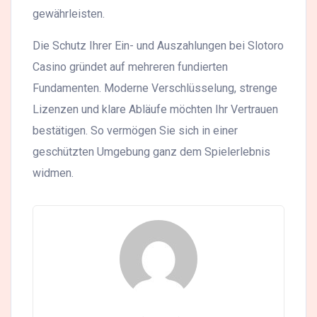
gewährleisten.
Die Schutz Ihrer Ein- und Auszahlungen bei Slotoro
Casino gründet auf mehreren fundierten
Fundamenten. Moderne Verschlüsselung, strenge
Lizenzen und klare Abläufe möchten Ihr Vertrauen
bestätigen. So vermögen Sie sich in einer
geschützten Umgebung ganz dem Spielerlebnis
widmen.