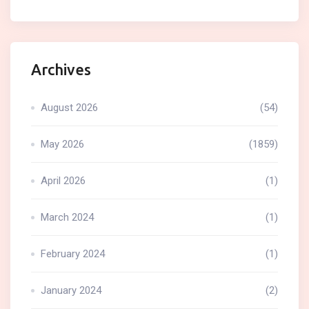
Archives
August 2026
(54)
May 2026
(1859)
April 2026
(1)
March 2024
(1)
February 2024
(1)
January 2024
(2)