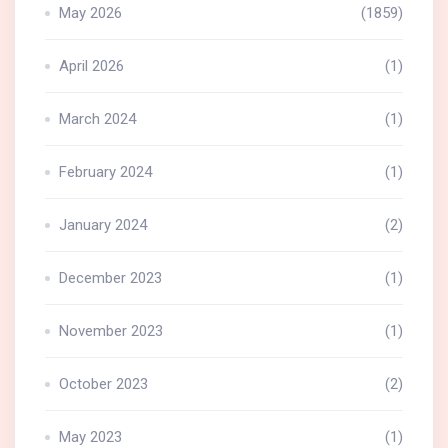
May 2026
(1859)
April 2026
(1)
March 2024
(1)
February 2024
(1)
January 2024
(2)
December 2023
(1)
November 2023
(1)
October 2023
(2)
May 2023
(1)