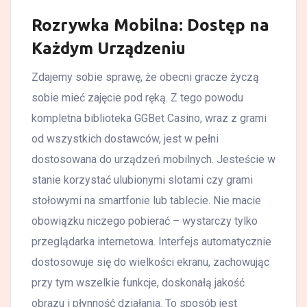
Rozrywka Mobilna: Dostęp na
Każdym Urządzeniu
Zdajemy sobie sprawę, że obecni gracze życzą
sobie mieć zajęcie pod ręką. Z tego powodu
kompletna biblioteka GGBet Casino, wraz z grami
od wszystkich dostawców, jest w pełni
dostosowana do urządzeń mobilnych. Jesteście w
stanie korzystać ulubionymi slotami czy grami
stołowymi na smartfonie lub tablecie. Nie macie
obowiązku niczego pobierać – wystarczy tylko
przeglądarka internetowa. Interfejs automatycznie
dostosowuje się do wielkości ekranu, zachowując
przy tym wszelkie funkcje, doskonałą jakość
obrazu i płynność działania. To sposób jest