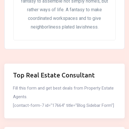
fantasy to assemble not simply homes, but
rather ways of life. A fantasy to make
coordinated workspaces and to give
neighborliness plated lavishness.
Top Real Estate Consultant
Fill this form and get best deals from Property Estate
Agents.
[contact-form-7 id="17664" title="Blog Sidebar Form"]