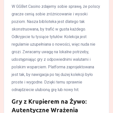
W GGBet Casino zdajemy sobie sprawę, że polscy
gracze cenią sobie zróżnicowanie i wysoki
poziom. Nasza biblioteka jest dlatego tak
skonstruowana, by trafić w gusta każdego.
Odkryjecie tu tysiące tytułów. Kolekcja jest
regularnie uzupełniana o nowości, więc nuda nie
grozi. Zwracamy uwagę na lokalne potrzeby,
udostępniając gry z odpowiednimi walutami i
polskim wsparciem. Platforma zaprojektowana
jest tak, by nawigacja po tej dużej kolekcji było
proste i wygodne. Dzięki temu sprawnie
odnajdziecie ulubioną grę lub nowy hit.
Gry z Krupierem na Żywo:
Autentyczne Wrażenia