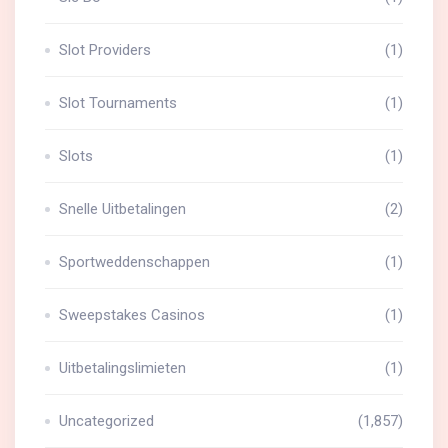
Slot Providers
(1)
Slot Tournaments
(1)
Slots
(1)
Snelle Uitbetalingen
(2)
Sportweddenschappen
(1)
Sweepstakes Casinos
(1)
Uitbetalingslimieten
(1)
Uncategorized
(1,857)