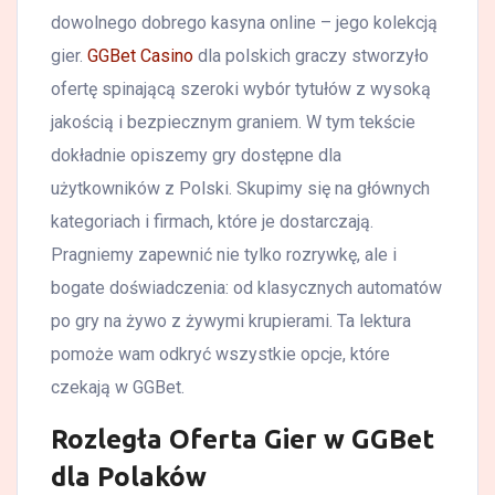
dowolnego dobrego kasyna online – jego kolekcją
gier.
GGBet Casino
dla polskich graczy stworzyło
ofertę spinającą szeroki wybór tytułów z wysoką
jakością i bezpiecznym graniem. W tym tekście
dokładnie opiszemy gry dostępne dla
użytkowników z Polski. Skupimy się na głównych
kategoriach i firmach, które je dostarczają.
Pragniemy zapewnić nie tylko rozrywkę, ale i
bogate doświadczenia: od klasycznych automatów
po gry na żywo z żywymi krupierami. Ta lektura
pomoże wam odkryć wszystkie opcje, które
czekają w GGBet.
Rozległa Oferta Gier w GGBet
dla Polaków