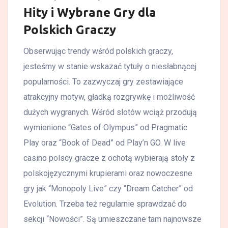
Hity i Wybrane Gry dla
Polskich Graczy
Obserwując trendy wśród polskich graczy,
jesteśmy w stanie wskazać tytuły o niesłabnącej
popularności. To zazwyczaj gry zestawiające
atrakcyjny motyw, gładką rozgrywkę i możliwość
dużych wygranych. Wśród slotów wciąż przodują
wymienione “Gates of Olympus” od Pragmatic
Play oraz “Book of Dead” od Play’n GO. W live
casino polscy gracze z ochotą wybierają stoły z
polskojęzycznymi krupierami oraz nowoczesne
gry jak “Monopoly Live” czy “Dream Catcher” od
Evolution. Trzeba też regularnie sprawdzać do
sekcji “Nowości”. Są umieszczane tam najnowsze