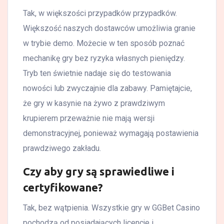
Tak, w większości przypadków przypadków.
Większość naszych dostawców umożliwia granie
w trybie demo. Możecie w ten sposób poznać
mechanikę gry bez ryzyka własnych pieniędzy.
Tryb ten świetnie nadaje się do testowania
nowości lub zwyczajnie dla zabawy. Pamiętajcie,
że gry w kasynie na żywo z prawdziwym
krupierem przeważnie nie mają wersji
demonstracyjnej, ponieważ wymagają postawienia
prawdziwego zakładu.
Czy aby gry są sprawiedliwe i
certyfikowane?
Tak, bez wątpienia. Wszystkie gry w GGBet Casino
pochodzą od posiadających licencje i