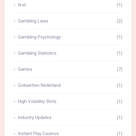
first
(1)
Gambling Laws
(2)
Gambling Psychology
(1)
Gambling Statistics
(1)
Games
(7)
Gokwetten Nederland
(1)
High Volatility Slots
(1)
Industry Updates
(1)
Instant Play Casinos
(1)