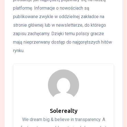
platformę. Informacje o nowościach są
publikowane zwykle w oddzielnej zakładce na
stronie głównej lub w newsletterze, do którego
zapisu zachęcamy. Dzięki temu polscy gracze
mają nieprzerwany dostęp do najgorętszych hitów
rynku.
Solerealty
We dream big & believe in transparency. A