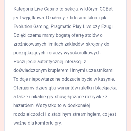
Kategoria Live Casino to sekcja, w którym GGBet
jest wyjątkowa. Działamy z liderami takimi jak
Evolution Gaming, Pragmatic Play Live czy Ezugi.
Dzięki czemu mamy bogatą ofertę stołów o
zróżnicowanych limitach zakładów, skrojony do
początkujących i graczy wysokorolkowych.
Poczujecie autentycznej interakcji z
doświadczonym krupierem i innymi uczestnikami.
To daje niepowtarzalne odczucie bycia w kasynie.
Oferujemy dziesiątki wariantów ruletki i blackjacka,
a także unikalne gry show, łączące rozrywkę z
hazardem. Wszystko to w doskonałej
rozdzielczości i z stabilnym streamingiem, co jest
ważne dla komfortu gry.