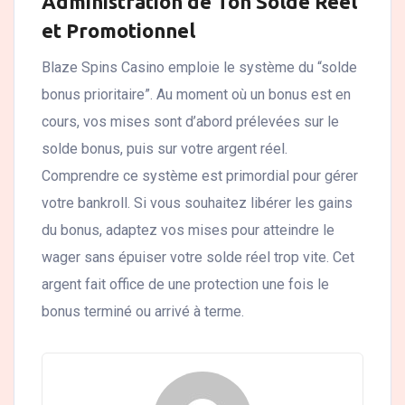
Administration de Ton Solde Réel
et Promotionnel
Blaze Spins Casino emploie le système du “solde
bonus prioritaire”. Au moment où un bonus est en
cours, vos mises sont d’abord prélevées sur le
solde bonus, puis sur votre argent réel.
Comprendre ce système est primordial pour gérer
votre bankroll. Si vous souhaitez libérer les gains
du bonus, adaptez vos mises pour atteindre le
wager sans épuiser votre solde réel trop vite. Cet
argent fait office de une protection une fois le
bonus terminé ou arrivé à terme.