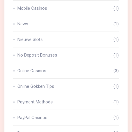
Mobile Casinos
(1)
News
(1)
Nieuwe Slots
(1)
No Deposit Bonuses
(1)
Online Casinos
(3)
Online Gokken Tips
(1)
Payment Methods
(1)
PayPal Casinos
(1)