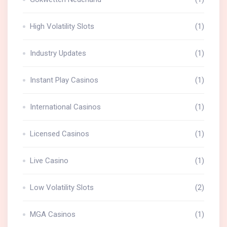
High Volatility Slots
(1)
Industry Updates
(1)
Instant Play Casinos
(1)
International Casinos
(1)
Licensed Casinos
(1)
Live Casino
(1)
Low Volatility Slots
(2)
MGA Casinos
(1)