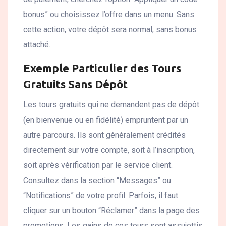
bonus” ou choisissez l’offre dans un menu. Sans
cette action, votre dépôt sera normal, sans bonus
attaché.
Exemple Particulier des Tours
Gratuits Sans Dépôt
Les tours gratuits qui ne demandent pas de dépôt
(en bienvenue ou en fidélité) empruntent par un
autre parcours. Ils sont généralement crédités
directement sur votre compte, soit à l’inscription,
soit après vérification par le service client.
Consultez dans la section “Messages” ou
“Notifications” de votre profil. Parfois, il faut
cliquer sur un bouton “Réclamer” dans la page des
promotions. Les gains de ces tours sont assujettis