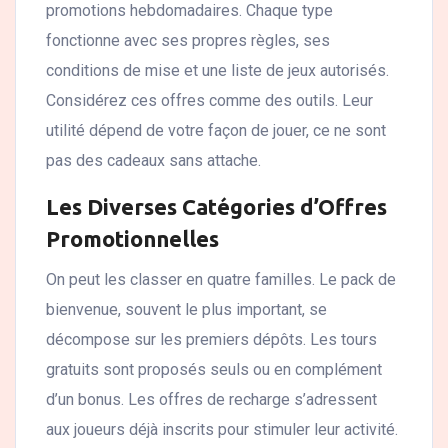
promotions hebdomadaires. Chaque type
fonctionne avec ses propres règles, ses
conditions de mise et une liste de jeux autorisés.
Considérez ces offres comme des outils. Leur
utilité dépend de votre façon de jouer, ce ne sont
pas des cadeaux sans attache.
Les Diverses Catégories d’Offres
Promotionnelles
On peut les classer en quatre familles. Le pack de
bienvenue, souvent le plus important, se
décompose sur les premiers dépôts. Les tours
gratuits sont proposés seuls ou en complément
d’un bonus. Les offres de recharge s’adressent
aux joueurs déjà inscrits pour stimuler leur activité.