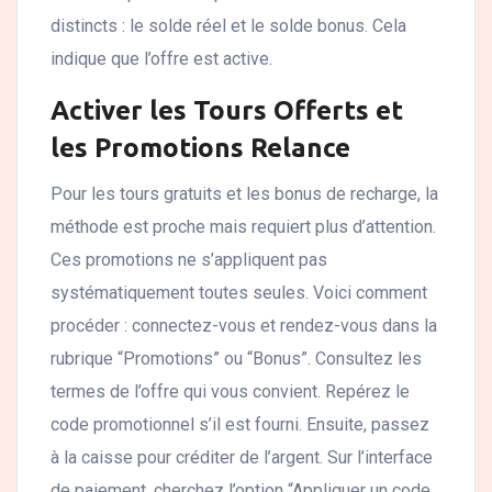
distincts : le solde réel et le solde bonus. Cela
indique que l’offre est active.
Activer les Tours Offerts et
les Promotions Relance
Pour les tours gratuits et les bonus de recharge, la
méthode est proche mais requiert plus d’attention.
Ces promotions ne s’appliquent pas
systématiquement toutes seules. Voici comment
procéder : connectez-vous et rendez-vous dans la
rubrique “Promotions” ou “Bonus”. Consultez les
termes de l’offre qui vous convient. Repérez le
code promotionnel s’il est fourni. Ensuite, passez
à la caisse pour créditer de l’argent. Sur l’interface
de paiement, cherchez l’option “Appliquer un code