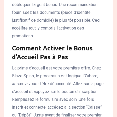
débloquer l’argent bonus. Une recommandation :
fournissez les documents (pièce d’identité,
justificatif de domicile) le plus tôt possible. Ceci
accélère tout, y compris l’activation des
promotions.
Comment Activer le Bonus
d’Accueil Pas à Pas
La prime d’accueil est votre première offre. Chez
Blaze Spins, le processus est logique. D’abord,
assurez-vous d’être déconnecté. Allez sur la page
d’accueil et appuyez sur le bouton d’inscription.
Remplissez le formulaire avec soin. Une fois
inscrit et connecté, accédez à la section “Caisse”
ou “Dépôt”. Juste avant de finaliser votre premier