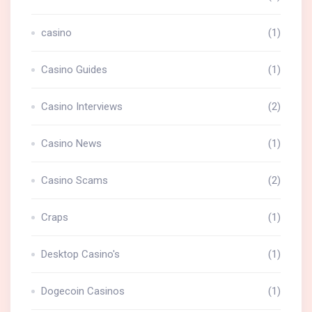
casino
(1)
Casino Guides
(1)
Casino Interviews
(2)
Casino News
(1)
Casino Scams
(2)
Craps
(1)
Desktop Casino's
(1)
Dogecoin Casinos
(1)