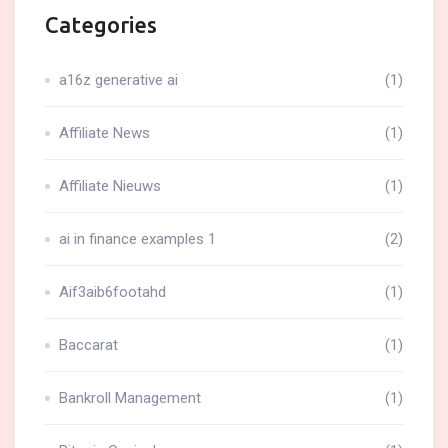
Categories
a16z generative ai
(1)
Affiliate News
(1)
Affiliate Nieuws
(1)
ai in finance examples 1
(2)
Aif3aib6footahd
(1)
Baccarat
(1)
Bankroll Management
(1)