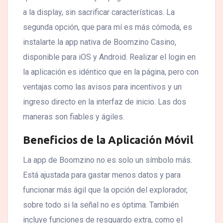
a la display, sin sacrificar características. La
segunda opción, que para mí es más cómoda, es
instalarte la app nativa de Boomzino Casino,
disponible para iOS y Android. Realizar el login en
la aplicación es idéntico que en la página, pero con
ventajas como las avisos para incentivos y un
ingreso directo en la interfaz de inicio. Las dos
maneras son fiables y ágiles.
Beneficios de la Aplicación Móvil
La app de Boomzino no es solo un símbolo más.
Está ajustada para gastar menos datos y para
funcionar más ágil que la opción del explorador,
sobre todo si la señal no es óptima. También
incluye funciones de resguardo extra, como el