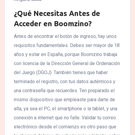
¿Qué Necesitas Antes de
Acceder en Boomzino?
Antes de encontrar el botón de ingreso, hay unos
requisitos fundamentales. Debes ser mayor de 18
años y estar en España, porque Boomzino trabaja
con licencia de la Dirección General de Ordenación
del Juego (DGOJ). También tienes que haber
terminado el registro, con tus datos auténticos y
una contraseña que recuerdes. Ten preparado el
mismo dispositivo que empleaste para darte de
alta, ya sea el PC, el smartphone o la tablet, y una
conexión a internet que no falle. Validar tu correo
electrónico desde el comienzo es otro paso que