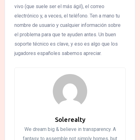
vivo (que suele ser el más ágil), el correo
electrónico y, a veces, el teléfono. Ten a mano tu
nombre de usuario y cualquier información sobre
el problema para que te ayuden antes. Un buen
soporte técnico es clave, y eso es algo que los
jugadores españoles sabemos apreciar.
Solerealty
We dream big & believe in transparency. A
fantasy to assemble not simply homes, but