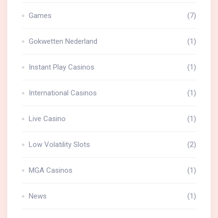
Games
(7)
Gokwetten Nederland
(1)
Instant Play Casinos
(1)
International Casinos
(1)
Live Casino
(1)
Low Volatility Slots
(2)
MGA Casinos
(1)
News
(1)