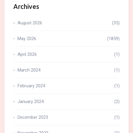
Archives
August 2026
(35)
May 2026
(1859)
April 2026
(1)
March 2024
(1)
February 2024
(1)
January 2024
(2)
December 2023
(1)
November 2023
(1)