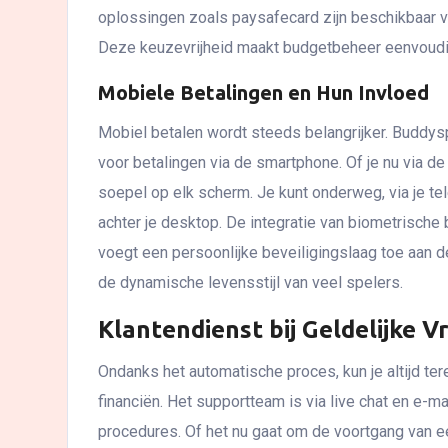
oplossingen zoals paysafecard zijn beschikbaar v
Deze keuzevrijheid maakt budgetbeheer eenvoudi
Mobiele Betalingen en Hun Invloed
Mobiel betalen wordt steeds belangrijker. Buddysp
voor betalingen via de smartphone. Of je nu via d
soepel op elk scherm. Je kunt onderweg, via je tel
achter je desktop. De integratie van biometrische
voegt een persoonlijke beveiligingslaag toe aan d
de dynamische levensstijl van veel spelers.
Klantendienst bij Geldelijke V
Ondanks het automatische proces, kun je altijd ter
financiën. Het supportteam is via live chat en e-m
procedures. Of het nu gaat om de voortgang van ee