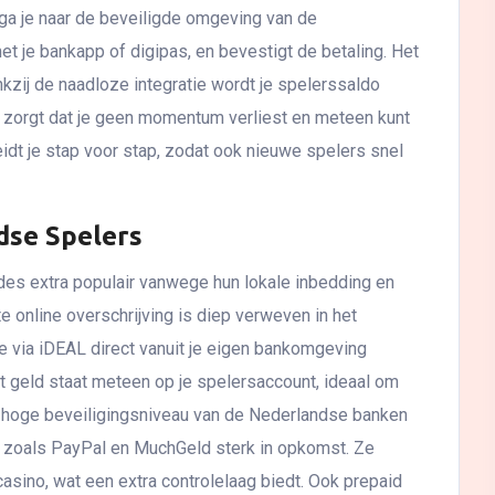
 ga je naar de beveiligde omgeving van de
met je bankapp of digipas, en bevestigt de betaling. Het
kzij de naadloze integratie wordt je spelerssaldo
ie zorgt dat je geen momentum verliest en meteen kunt
leidt je stap voor stap, zodat ook nieuwe spelers snel
dse Spelers
es extra populair vanwege hun lokale inbedding en
e online overschrijving is diep verweven in het
e via iDEAL direct vanuit je eigen bankomgeving
t geld staat meteen op je spelersaccount, ideaal om
t hoge beveiligingsniveau van de Nederlandse banken
ts zoals PayPal en MuchGeld sterk in opkomst. Ze
asino, wat een extra controlelaag biedt. Ook prepaid