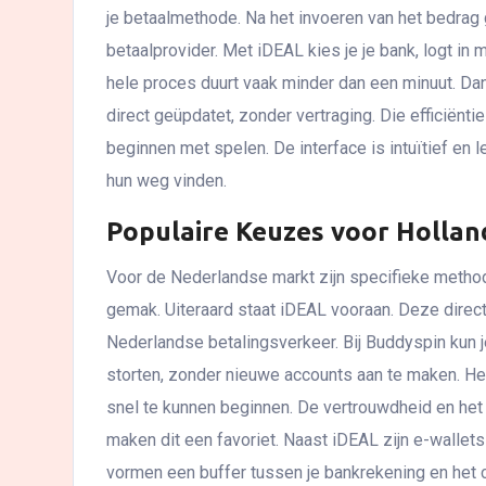
je betaalmethode. Na het invoeren van het bedrag
betaalprovider. Met iDEAL kies je je bank, logt in 
hele proces duurt vaak minder dan een minuut. Dan
direct geüpdatet, zonder vertraging. Die efficiënt
beginnen met spelen. De interface is intuïtief en 
hun weg vinden.
Populaire Keuzes voor Hollan
Voor de Nederlandse markt zijn specifieke method
gemak. Uiteraard staat iDEAL vooraan. Deze direct
Nederlandse betalingsverkeer. Bij Buddyspin kun j
storten, zonder nieuwe accounts aan te maken. He
snel te kunnen beginnen. De vertrouwdheid en he
maken dit een favoriet. Naast iDEAL zijn e-walle
vormen een buffer tussen je bankrekening en het c