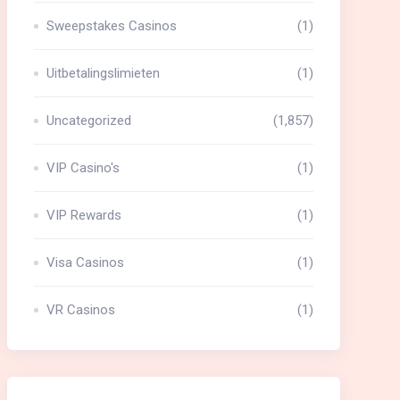
Sweepstakes Casinos
(1)
Uitbetalingslimieten
(1)
Uncategorized
(1,857)
VIP Casino's
(1)
VIP Rewards
(1)
Visa Casinos
(1)
VR Casinos
(1)