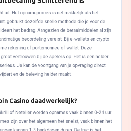
tbetaling Schitterend is
ht uit. Het opnameproces is net makkelijk als het
ount, gebruikt dezelfde snelle methode die je voor de
alideert het bedrag. Aangezien de betaalmiddelen al zijn
andmatige beoordeling vereist. Bij e-wallets en crypto
erne rekening of portemonnee of wallet. Deze
root vertrouwen bij de spelers op. Het is een helder
 serieus. Je kan de voortgang van je opvraging direct
rwijdert en de beleving helder maakt.
pin Casino daadwerkelijk?
 Skrill of Neteller worden opnames vaak binnen 0-24 uur
mes zijn over het algemeen het snelst, vaak binnen het
vingen kunnen 1-3 bankdagen duren. De truc is het