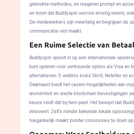
gebruikte methodes, ze reageren prompt en accura
en toont dat Buddyspin service ernstig neemt, oo
De medewerkers zijn meertalig en begrijpen de sp
communicatie vlot maakt.
Een Ruime Selectie van Betaa
Buddyspin speelt in op een internationale speler
kunt opteren voor vertrouwde opties als Visa en M
alternatieven. E-wallets zoals Skrill, Neteller en 
Daarnaast biedt het casino mogelijkheden aan cryp
anonimiteit en snelle blockchain-bevestigingen s
keuze vindt dat bij hem past. Het bewijst dat Bud
innoveert. Zelfs minder bekende lokale oplossinge
toegankelijk maakt zonder concessies te doen op