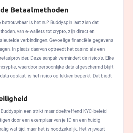
elde Betaalmethoden
 betrouwbaar is het nu? Buddyspin laat zien dat
oden, van e-wallets tot crypto, zijn direct en
rsleutelde verbindingen. Gevoelige financiële gegevens
gen. In plaats daarvan optreedt het casino als een
betaalprovider. Deze aanpak vermindert de risico’s. Elke
cryptie, waardoor persoonlijke data afgeschermd blijft
ata opslaat, is het risico op lekken beperkt. Dat biedt
iligheid
t Buddyspin een strikt maar doeltreffend KYC-beleid
stigen door een exemplaar van je ID en een huidig
g wat tijd, maar het is noodzakelijk. Het vrijwaart