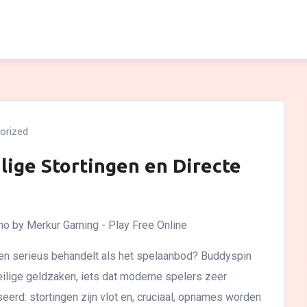
orized
ilige Stortingen en Directe
ven serieus behandelt als het spelaanbod? Buddyspin
veilige geldzaken, iets dat moderne spelers zeer
eerd: stortingen zijn vlot en, cruciaal, opnames worden