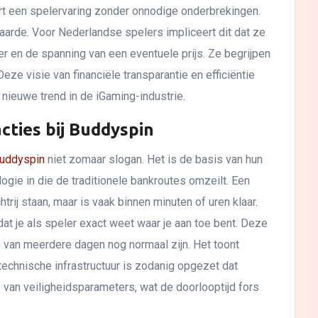
rt een spelervaring zonder onnodige onderbrekingen.
waarde. Voor Nederlandse spelers impliceert dit dat ze
r en de spanning van een eventuele prijs. Ze begrijpen
eze visie van financiële transparantie en efficiëntie
n nieuwe trend in de iGaming-industrie.
cties bij Buddyspin
uddyspin
niet zomaar slogan. Het is de basis van hun
ogie in die de traditionele bankroutes omzeilt. Een
trij staan, maar is vaak binnen minuten of uren klaar.
at je als speler exact weet waar je aan toe bent. Deze
n van meerdere dagen nog normaal zijn. Het toont
 technische infrastructuur is zodanig opgezet dat
van veiligheidsparameters, wat de doorlooptijd fors