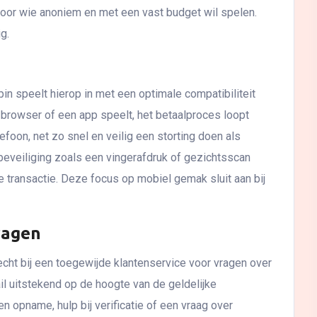
oor wie anoniem en met een vast budget wil spelen.
g.
in speelt hierop in met een optimale compatibiliteit
e browser of een app speelt, het betaalproces loopt
efoon, net zo snel en veilig een storting doen als
 beveiliging zoals een vingerafdruk of gezichtsscan
e transactie. Deze focus op mobiel gemak sluit aan bij
ragen
echt bij een toegewijde klantenservice voor vragen over
ail uitstekend op de hoogte van de geldelijke
n opname, hulp bij verificatie of een vraag over