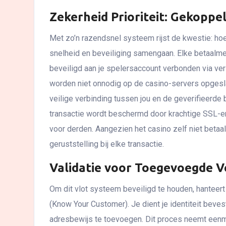
Zekerheid Prioriteit: Gekopp
Met zo’n razendsnel systeem rijst de kwestie: hoe
snelheid en beveiliging samengaan. Elke betaalmeth
beveiligd aan je spelersaccount verbonden via ve
worden niet onnodig op de casino-servers opgesla
veilige verbinding tussen jou en de geverifieerde 
transactie wordt beschermd door krachtige SSL-en
voor derden. Aangezien het casino zelf niet betaald
geruststelling bij elke transactie.
Validatie voor Toegevoegde Ve
Om dit vlot systeem beveiligd te houden, hanteer
(Know Your Customer). Je dient je identiteit beve
adresbewijs te toevoegen. Dit proces neemt eenmali