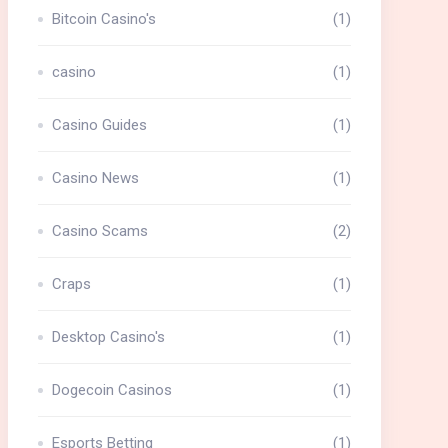
Bitcoin Casino's
(1)
casino
(1)
Casino Guides
(1)
Casino News
(1)
Casino Scams
(2)
Craps
(1)
Desktop Casino's
(1)
Dogecoin Casinos
(1)
Esports Betting
(1)