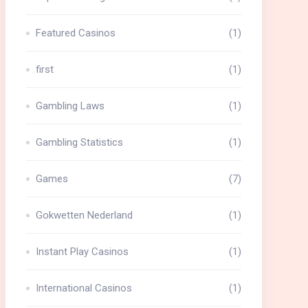
Featured Casinos
(1)
first
(1)
Gambling Laws
(1)
Gambling Statistics
(1)
Games
(7)
Gokwetten Nederland
(1)
Instant Play Casinos
(1)
International Casinos
(1)