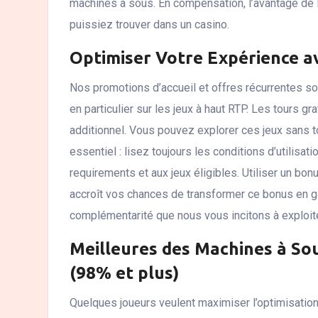
machines à sous. En compensation, l’avantage de l
puissiez trouver dans un casino.
Optimiser Votre Expérience a
Nos promotions d’accueil et offres récurrentes son
en particulier sur les jeux à haut RTP. Les tours 
additionnel. Vous pouvez explorer ces jeux sans to
essentiel : lisez toujours les conditions d’utilisa
requirements et aux jeux éligibles. Utiliser un bon
accroît vos chances de transformer ce bonus en ga
complémentarité que nous vous incitons à exploite
Meilleures des Machines à S
(98% et plus)
Quelques joueurs veulent maximiser l’optimisation