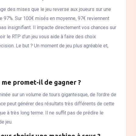
tage des mises que le jeu reverse aux joueurs sur une
 de 97%. Sur 100€ misés en moyenne, 97€ reviennent
pas insignifiant. Il impacte directement vos chances sur
ir le RTP d’un jeu vous aide à faire des choix
cision. Le but ? Un moment de jeu plus agréable et,
me promet-il de gagner ?
inée sur un volume de tours gigantesque, de l’ordre de
nce peut générer des résultats très différents de cette
 à très long terme. Il ne suffit pas de prédire le
de jeu.
 pour choisir une machine à sous ?