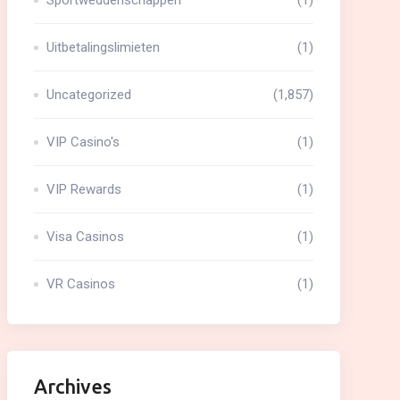
Sportweddenschappen
(1)
Uitbetalingslimieten
(1)
Uncategorized
(1,857)
VIP Casino's
(1)
VIP Rewards
(1)
Visa Casinos
(1)
VR Casinos
(1)
Archives