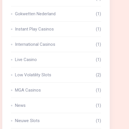
Gokwetten Nederland
(1)
Instant Play Casinos
(1)
International Casinos
(1)
Live Casino
(1)
Low Volatility Slots
(2)
MGA Casinos
(1)
News
(1)
Nieuwe Slots
(1)