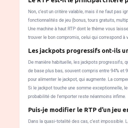
Non, c’est un critère valable, mais il ne faut pas ign
fonctionnalités de jeu (bonus, tours gratuits, multi
Une machine à haut RTP dont le thème vous laisse 
trouver le bon compromis, celui qui correspond à 
Les jackpots progressifs ont-ils 
De manière habituelle, les jackpots progressifs, 
de base plus bas, souvent compris entre 94% et 9
pour alimenter le jackpot, qui augmente. La compens
Si le jackpot touche une somme exceptionnelle, l
probabilité de l’emporter reste néanmoins infime.
Puis-je modifier le RTP d’un jeu 
Dans la quasi-totalité des cas, c’est impossible. L