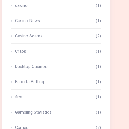
casino
(1)
Casino News
(1)
Casino Scams
(2)
Craps
(1)
Desktop Casino's
(1)
Esports Betting
(1)
first
(1)
Gambling Statistics
(1)
Games
(7)