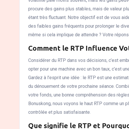
volatilité paie moins souvent, mais les gains peuve
procure des gains plus stables, mais de valeur pl
étant très fluctuant. Notre objectif est de vous ai
des faibles gains fréquents pour prolonger le div
même si cela implique de attendre ? Votre réponse
Comment le RTP Influence Vot
Considérer du RTP dans vos décisions, c’est embr
opter pour une machine avec un bon taux, c’est un
Gardez à l’esprit une idée : le RTP est une estimati
du dénouement de votre prochaine séance. Combine
votre fonds, une bonne compréhension des règles 
Bonuskong, nous voyons le haut RTP comme un plus
contrôlée et plus satisfaisante.
Que signifie le RTP et Pourquoi