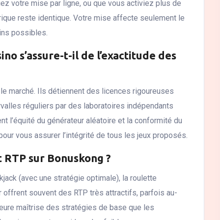
z votre mise par ligne, ou que vous activiez plus de
rique reste identique. Votre mise affecte seulement le
ins possibles.
o s’assure-t-il de l’exactitude des
le marché. Ils détiennent des licences rigoureuses
ervalles réguliers par des laboratoires indépendants
l’équité du générateur aléatoire et la conformité du
pour vous assurer l’intégrité de tous les jeux proposés.
ut RTP sur Bonuskong ?
jack (avec une stratégie optimale), la roulette
offrent souvent des RTP très attractifs, parfois au-
eure maîtrise des stratégies de base que les