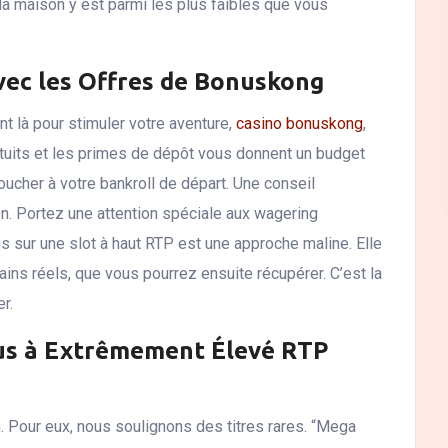
a maison y est parmi les plus faibles que vous
vec les Offres de Bonuskong
t là pour stimuler votre aventure,
casino bonuskong
,
gratuits et les primes de dépôt vous donnent un budget
ucher à votre bankroll de départ. Une conseil
tion. Portez une attention spéciale aux wagering
us sur une slot à haut RTP est une approche maline. Elle
ins réels, que vous pourrez ensuite récupérer. C’est la
r.
ous à Extrêmement Élevé RTP
. Pour eux, nous soulignons des titres rares. “Mega