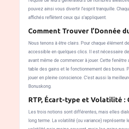
l’équité de leurs générateurs de nombres aléatoir
pouvez ainsi vous divertir l’esprit tranquille. Cha
affichés reflètent ceux qui s’appliquent.
Comment Trouver l’Donnée du
Nous tenons à être clairs. Pour chaque élément de 
accessible en quelques clics. Il est nécessaire de 
avant même de commencer à jouer. Cette fenêtre aff
table des gains et le fonctionnement des bonus. P
jouer en pleine conscience. C’est aussi la meille
Bonuskong.
RTP, Écart-type et Volatilité 
Les trois notions sont différentes, mais elles dial
long terme. La volatilité (ou variance) représente 