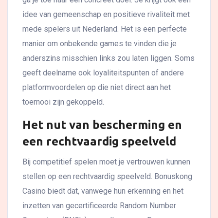
idee van gemeenschap en positieve rivaliteit met
mede spelers uit Nederland. Het is een perfecte
manier om onbekende games te vinden die je
anderszins misschien links zou laten liggen. Soms
geeft deelname ook loyaliteitspunten of andere
platformvoordelen op die niet direct aan het
toernooi zijn gekoppeld.
Het nut van bescherming en
een rechtvaardig speelveld
Bij competitief spelen moet je vertrouwen kunnen
stellen op een rechtvaardig speelveld. Bonuskong
Casino biedt dat, vanwege hun erkenning en het
inzetten van gecertificeerde Random Number