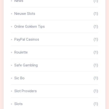
News
(1)
Nieuwe Slots
(1)
Online Gokken Tips
(1)
PayPal Casinos
(1)
Roulette
(1)
Safe Gambling
(1)
Sic Bo
(1)
Slot Providers
(1)
Slots
(1)