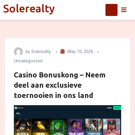
Skip
Solerealty
Solerealty
to
content
by
Solerealty
May 10, 2026
Uncategorized
Casino Bonuskong – Neem
deel aan exclusieve
toernooien in ons land