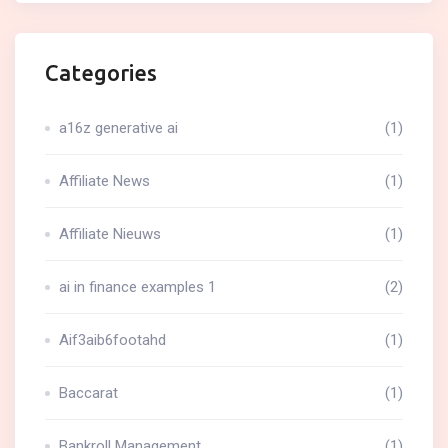
Categories
a16z generative ai
(1)
Affiliate News
(1)
Affiliate Nieuws
(1)
ai in finance examples 1
(2)
Aif3aib6footahd
(1)
Baccarat
(1)
Bankroll Management
(1)