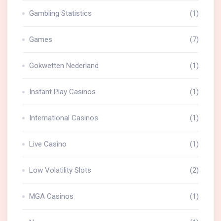
Gambling Statistics
(1)
Games
(7)
Gokwetten Nederland
(1)
Instant Play Casinos
(1)
International Casinos
(1)
Live Casino
(1)
Low Volatility Slots
(2)
MGA Casinos
(1)