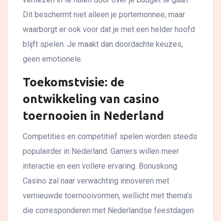
Dit beschermt niet alleen je portemonnee, maar
waarborgt er ook voor dat je met een helder hoofd
blijft spelen. Je maakt dan doordachte keuzes,
geen emotionele.
Toekomstvisie: de
ontwikkeling van casino
toernooien in Nederland
Competities en competitief spelen worden steeds
populairder in Nederland. Gamers willen meer
interactie en een vollere ervaring. Bonuskong
Casino zal naar verwachting innoveren met
vernieuwde toernooivormen, wellicht met thema’s
die corresponderen met Nederlandse feestdagen