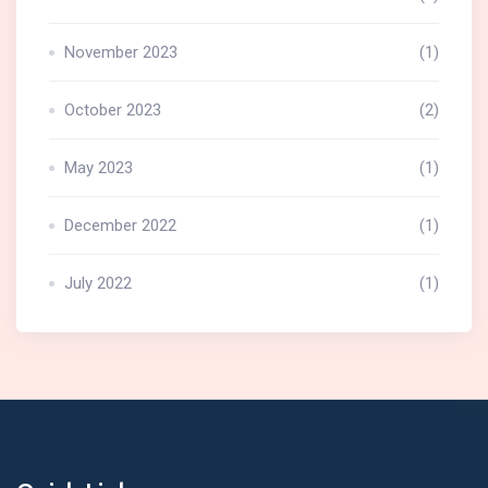
November 2023
(1)
October 2023
(2)
May 2023
(1)
December 2022
(1)
July 2022
(1)