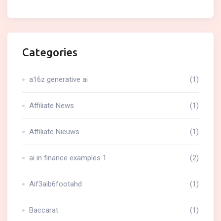
Categories
a16z generative ai
(1)
Affiliate News
(1)
Affiliate Nieuws
(1)
ai in finance examples 1
(2)
Aif3aib6footahd
(1)
Baccarat
(1)