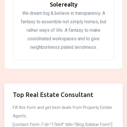
Solerealty
We dream big & believe in transparency. A
fantasy to assemble not simply homes, but
rather ways of life. A fantasy to make
coordinated workspaces and to give
neighborliness plated lavishness.
Top Real Estate Consultant
Fill this form and get best deals from Property Estate
Agents.
[contact-form-7 id="17664" title="Blog Sidebar Form"]