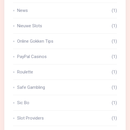
News
(1)
Nieuwe Slots
(1)
Online Gokken Tips
(1)
PayPal Casinos
(1)
Roulette
(1)
Safe Gambling
(1)
Sic Bo
(1)
Slot Providers
(1)