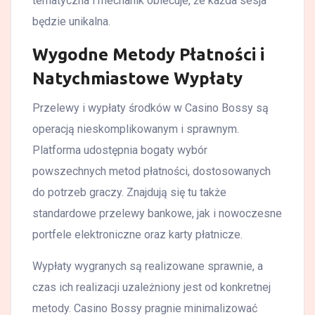
tematyczna i mechanik obiecuje, że każda sesja
będzie unikalna.
Wygodne Metody Płatności i
Natychmiastowe Wypłaty
Przelewy i wypłaty środków w Casino Bossy są
operacją nieskomplikowanym i sprawnym.
Platforma udostępnia bogaty wybór
powszechnych metod płatności, dostosowanych
do potrzeb graczy. Znajdują się tu także
standardowe przelewy bankowe, jak i nowoczesne
portfele elektroniczne oraz karty płatnicze.
Wypłaty wygranych są realizowane sprawnie, a
czas ich realizacji uzależniony jest od konkretnej
metody. Casino Bossy pragnie minimalizować