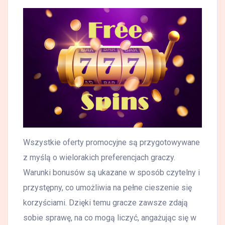
Wszystkie oferty promocyjne są przygotowywane
z myślą o wielorakich preferencjach graczy.
Warunki bonusów są ukazane w sposób czytelny i
przystępny, co umożliwia na pełne cieszenie się
korzyściami. Dzięki temu gracze zawsze zdają
sobie sprawę, na co mogą liczyć, angażując się w