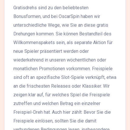
Gratisdrehs sind zu den beliebtesten
Bonusformen, und bei OscarSpin haben wir
unterschiedliche Wege, wie Sie an diese gratis
Drehungen kommen. Sie können Bestandteil des
Willkommenspakets sein, als separate Aktion für
neue Spieler präsentiert werden oder
wiederkehrend in unseren wöchentlichen oder
monatlichen Promotionen vorkommen. Freispiele
sind oft an spezifische Slot-Spiele verknüpft, etwa
an die frischesten Releases oder Klassiker. Wir
zeigen klar auf, für welches Spiel die Freispiele
zutreffen und welchen Betrag ein einzelner
Freispiel-Dreh hat. Auch hier zählt: Bevor Sie die
Freispiele einlösen, sollten Sie die damit
verbundenen Bedingungen lesen, insbesondere