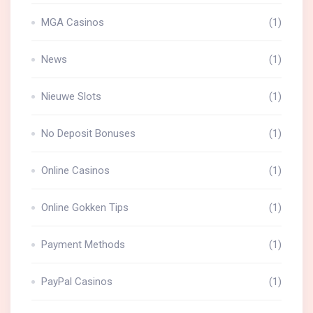
MGA Casinos
(1)
News
(1)
Nieuwe Slots
(1)
No Deposit Bonuses
(1)
Online Casinos
(1)
Online Gokken Tips
(1)
Payment Methods
(1)
PayPal Casinos
(1)