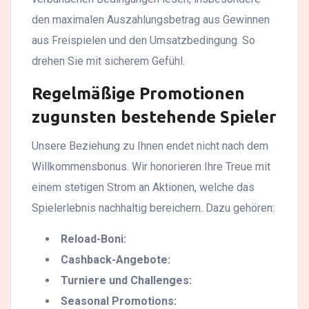
den maximalen Auszahlungsbetrag aus Gewinnen
aus Freispielen und den Umsatzbedingung. So
drehen Sie mit sicherem Gefühl.
Regelmäßige Promotionen
zugunsten bestehende Spieler
Unsere Beziehung zu Ihnen endet nicht nach dem
Willkommensbonus. Wir honorieren Ihre Treue mit
einem stetigen Strom an Aktionen, welche das
Spielerlebnis nachhaltig bereichern. Dazu gehören:
Reload-Boni:
Cashback-Angebote:
Turniere und Challenges:
Seasonal Promotions: