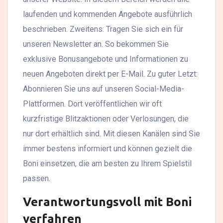
laufenden und kommenden Angebote ausführlich
beschrieben. Zweitens: Tragen Sie sich ein für
unseren Newsletter an. So bekommen Sie
exklusive Bonusangebote und Informationen zu
neuen Angeboten direkt per E-Mail. Zu guter Letzt:
Abonnieren Sie uns auf unseren Social-Media-
Plattformen. Dort veröffentlichen wir oft
kurzfristige Blitzaktionen oder Verlosungen, die
nur dort erhältlich sind. Mit diesen Kanälen sind Sie
immer bestens informiert und können gezielt die
Boni einsetzen, die am besten zu Ihrem Spielstil
passen.
Verantwortungsvoll mit Boni
verfahren