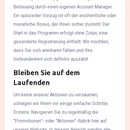
Betreuung durch einen eigenen Account Manager.
Ein spezieller Vorzug ist oft der wöchentliche oder
monatliche Bonus, der Ihnen sicher zusteht. Der
Start in das Programm erfolgt ohne Zutun, eine
gesonderte Registrierung entfällt. Wir möchten,
dass Sie sich anerkannt fühlen und Ihre
Verbundenheit sich definitiv auszahlt.
Bleiben Sie auf dem
Laufenden
Um keine unserer Aktionen zu versäumen,
schlagen wir Ihnen vor einige einfache Schritte.
Erstens: Navigieren Sie zu regelmäßig die
“Promotionen”- oder “Aktionen”-Rubrik hier auf
unserer Website. In diesem Bereich werden alle