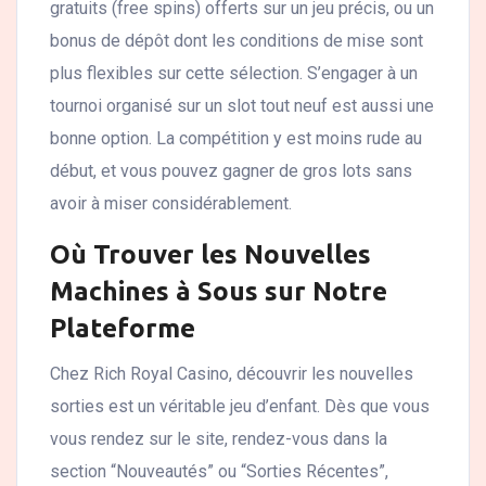
gratuits (free spins) offerts sur un jeu précis, ou un
bonus de dépôt dont les conditions de mise sont
plus flexibles sur cette sélection. S’engager à un
tournoi organisé sur un slot tout neuf est aussi une
bonne option. La compétition y est moins rude au
début, et vous pouvez gagner de gros lots sans
avoir à miser considérablement.
Où Trouver les Nouvelles
Machines à Sous sur Notre
Plateforme
Chez Rich Royal Casino, découvrir les nouvelles
sorties est un véritable jeu d’enfant. Dès que vous
vous rendez sur le site, rendez-vous dans la
section “Nouveautés” ou “Sorties Récentes”,