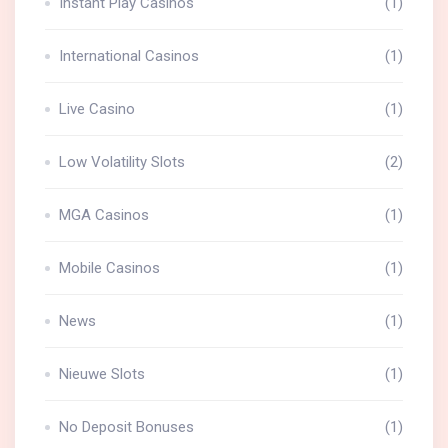
Instant Play Casinos
(1)
International Casinos
(1)
Live Casino
(1)
Low Volatility Slots
(2)
MGA Casinos
(1)
Mobile Casinos
(1)
News
(1)
Nieuwe Slots
(1)
No Deposit Bonuses
(1)