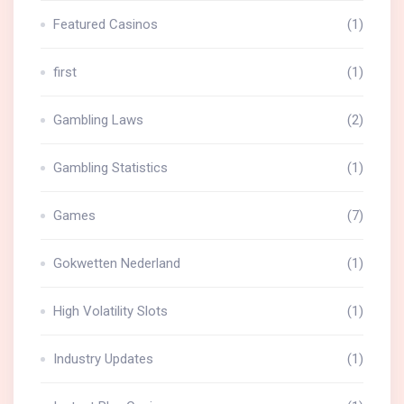
Featured Casinos
(1)
first
(1)
Gambling Laws
(2)
Gambling Statistics
(1)
Games
(7)
Gokwetten Nederland
(1)
High Volatility Slots
(1)
Industry Updates
(1)