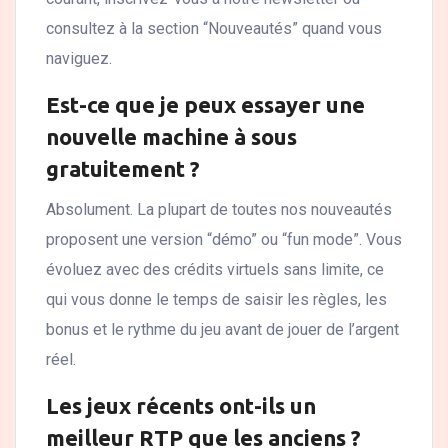
consultez à la section “Nouveautés” quand vous
naviguez.
Est-ce que je peux essayer une
nouvelle machine à sous
gratuitement ?
Absolument. La plupart de toutes nos nouveautés
proposent une version “démo” ou “fun mode”. Vous
évoluez avec des crédits virtuels sans limite, ce
qui vous donne le temps de saisir les règles, les
bonus et le rythme du jeu avant de jouer de l’argent
réel.
Les jeux récents ont-ils un
meilleur RTP que les anciens ?