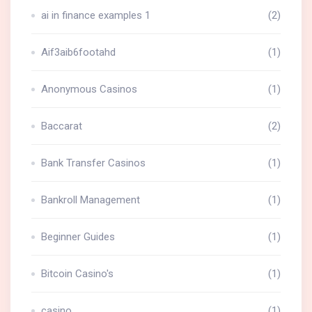
ai in finance examples 1
(2)
Aif3aib6footahd
(1)
Anonymous Casinos
(1)
Baccarat
(2)
Bank Transfer Casinos
(1)
Bankroll Management
(1)
Beginner Guides
(1)
Bitcoin Casino's
(1)
casino
(1)