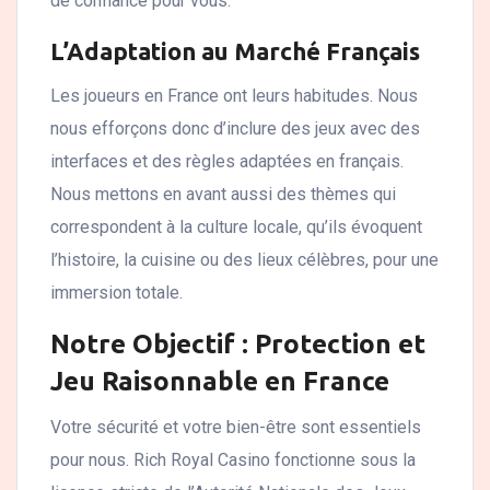
de confiance pour vous.
L’Adaptation au Marché Français
Les joueurs en France ont leurs habitudes. Nous
nous efforçons donc d’inclure des jeux avec des
interfaces et des règles adaptées en français.
Nous mettons en avant aussi des thèmes qui
correspondent à la culture locale, qu’ils évoquent
l’histoire, la cuisine ou des lieux célèbres, pour une
immersion totale.
Notre Objectif : Protection et
Jeu Raisonnable en France
Votre sécurité et votre bien-être sont essentiels
pour nous. Rich Royal Casino fonctionne sous la