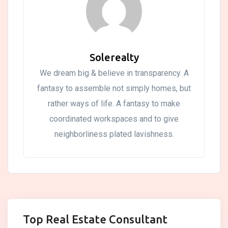
Solerealty
We dream big & believe in transparency. A
fantasy to assemble not simply homes, but
rather ways of life. A fantasy to make
coordinated workspaces and to give
neighborliness plated lavishness.
Top Real Estate Consultant