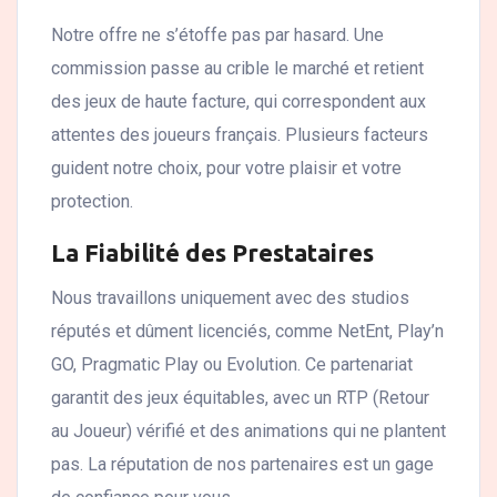
Notre offre ne s’étoffe pas par hasard. Une
commission passe au crible le marché et retient
des jeux de haute facture, qui correspondent aux
attentes des joueurs français. Plusieurs facteurs
guident notre choix, pour votre plaisir et votre
protection.
La Fiabilité des Prestataires
Nous travaillons uniquement avec des studios
réputés et dûment licenciés, comme NetEnt, Play’n
GO, Pragmatic Play ou Evolution. Ce partenariat
garantit des jeux équitables, avec un RTP (Retour
au Joueur) vérifié et des animations qui ne plantent
pas. La réputation de nos partenaires est un gage