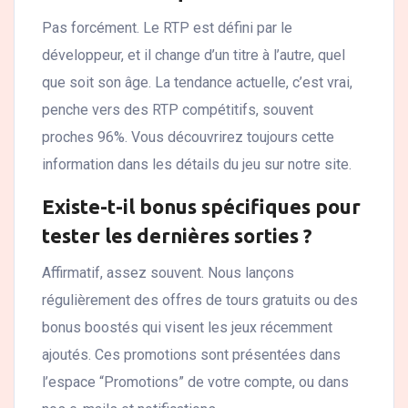
Pas forcément. Le RTP est défini par le
développeur, et il change d’un titre à l’autre, quel
que soit son âge. La tendance actuelle, c’est vrai,
penche vers des RTP compétitifs, souvent
proches 96%. Vous découvrirez toujours cette
information dans les détails du jeu sur notre site.
Existe-t-il bonus spécifiques pour
tester les dernières sorties ?
Affirmatif, assez souvent. Nous lançons
régulièrement des offres de tours gratuits ou des
bonus boostés qui visent les jeux récemment
ajoutés. Ces promotions sont présentées dans
l’espace “Promotions” de votre compte, ou dans