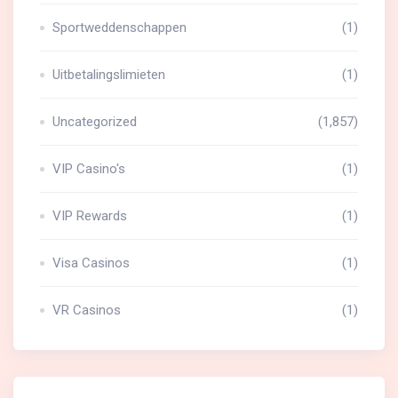
Sportweddenschappen
(1)
Uitbetalingslimieten
(1)
Uncategorized
(1,857)
VIP Casino's
(1)
VIP Rewards
(1)
Visa Casinos
(1)
VR Casinos
(1)