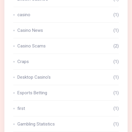
casino
(1)
Casino News
(1)
Casino Scams
(2)
Craps
(1)
Desktop Casino's
(1)
Esports Betting
(1)
first
(1)
Gambling Statistics
(1)