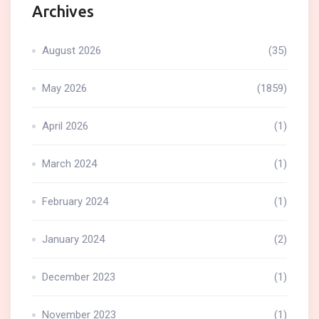
Archives
August 2026
(35)
May 2026
(1859)
April 2026
(1)
March 2024
(1)
February 2024
(1)
January 2024
(2)
December 2023
(1)
November 2023
(1)