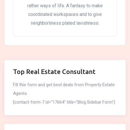
rather ways of life. A fantasy to make
coordinated workspaces and to give
neighborliness plated lavishness.
Top Real Estate Consultant
Fill this form and get best deals from Property Estate
Agents.
[contact-form-7 id="17664" title="Blog Sidebar Form"]