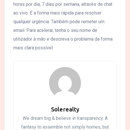
horas por dia, 7 dias por semana, através de chat
ao vivo. É a forma mais rápida para resolver
qualquer urgência. Também pode remeter um
email. Para acelerar, tenha o seu nome de
utilizador à mão e descreva o problema da forma
mais clara possível.
Solerealty
We dream big & believe in transparency. A
fantasy to assemble not simply homes, but