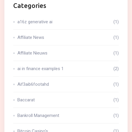
Categories
a16z generative ai
(1)
Affiliate News
(1)
Affiliate Nieuws
(1)
ai in finance examples 1
(2)
Aif3aib6footahd
(1)
Baccarat
(1)
Bankroll Management
(1)
Bitcoin Casino's
(1)