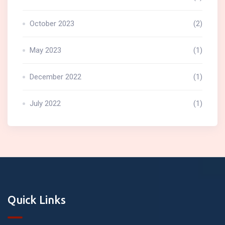
October 2023
(2)
May 2023
(1)
December 2022
(1)
July 2022
(1)
Quick Links