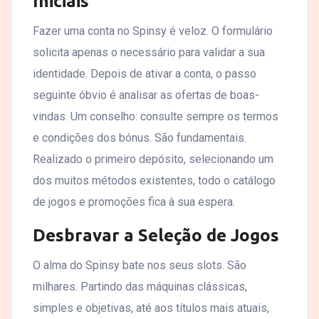
Iniciais
Fazer uma conta no Spinsy é veloz. O formulário
solicita apenas o necessário para validar a sua
identidade. Depois de ativar a conta, o passo
seguinte óbvio é analisar as ofertas de boas-
vindas. Um conselho: consulte sempre os termos
e condições dos bónus. São fundamentais.
Realizado o primeiro depósito, selecionando um
dos muitos métodos existentes, todo o catálogo
de jogos e promoções fica à sua espera.
Desbravar a Seleção de Jogos
O alma do Spinsy bate nos seus slots. São
milhares. Partindo das máquinas clássicas,
simples e objetivas, até aos títulos mais atuais,