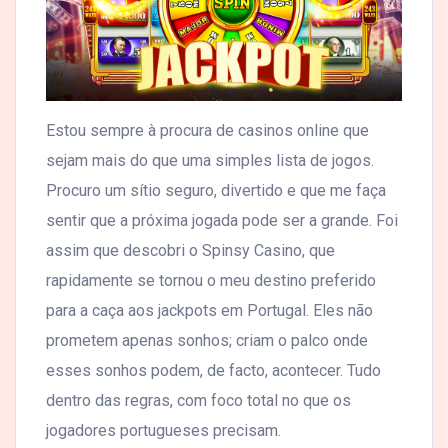
Estou sempre à procura de casinos online que
sejam mais do que uma simples lista de jogos.
Procuro um sítio seguro, divertido e que me faça
sentir que a próxima jogada pode ser a grande. Foi
assim que descobri o Spinsy Casino, que
rapidamente se tornou o meu destino preferido
para a caça aos jackpots em Portugal. Eles não
prometem apenas sonhos; criam o palco onde
esses sonhos podem, de facto, acontecer. Tudo
dentro das regras, com foco total no que os
jogadores portugueses precisam.