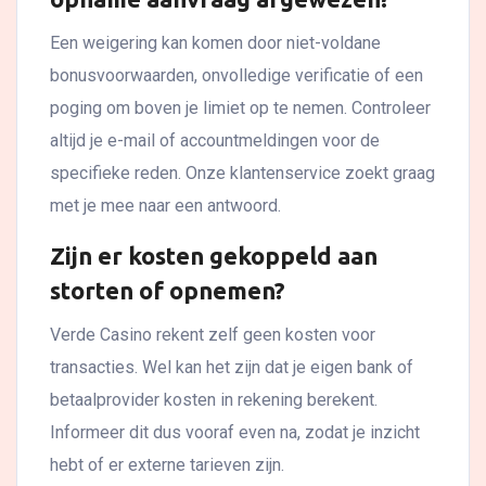
Een weigering kan komen door niet-voldane
bonusvoorwaarden, onvolledige verificatie of een
poging om boven je limiet op te nemen. Controleer
altijd je e-mail of accountmeldingen voor de
specifieke reden. Onze klantenservice zoekt graag
met je mee naar een antwoord.
Zijn er kosten gekoppeld aan
storten of opnemen?
Verde Casino rekent zelf geen kosten voor
transacties. Wel kan het zijn dat je eigen bank of
betaalprovider kosten in rekening berekent.
Informeer dit dus vooraf even na, zodat je inzicht
hebt of er externe tarieven zijn.