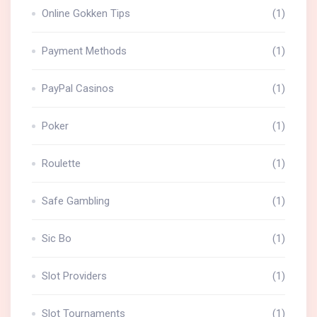
Online Gokken Tips
(1)
Payment Methods
(1)
PayPal Casinos
(1)
Poker
(1)
Roulette
(1)
Safe Gambling
(1)
Sic Bo
(1)
Slot Providers
(1)
Slot Tournaments
(1)