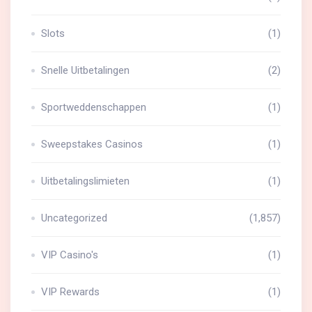
Slots
(1)
Snelle Uitbetalingen
(2)
Sportweddenschappen
(1)
Sweepstakes Casinos
(1)
Uitbetalingslimieten
(1)
Uncategorized
(1,857)
VIP Casino's
(1)
VIP Rewards
(1)