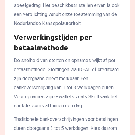
speelgedrag. Het beschikbaar stellen ervan is ook
een verplichting vanuit onze toestemming van de
Nederlandse Kansspelautoriteit.
Verwerkingstijden per
betaalmethode
De snelheid van storten en opnames wijkt af per
betaalmethode. Stortingen via iDEAL of creditcard
zijn doorgaans direct merkbaar. Een
bankoverschrijving kan 1 tot 3 werkdagen duren.
Voor opnames zijn e-wallets zoals Skrill vaak het
snelste, soms al binnen een dag.
Traditionele bankoverschrijvingen voor betalingen
duren doorgaans 3 tot 5 werkdagen. Kies daarom