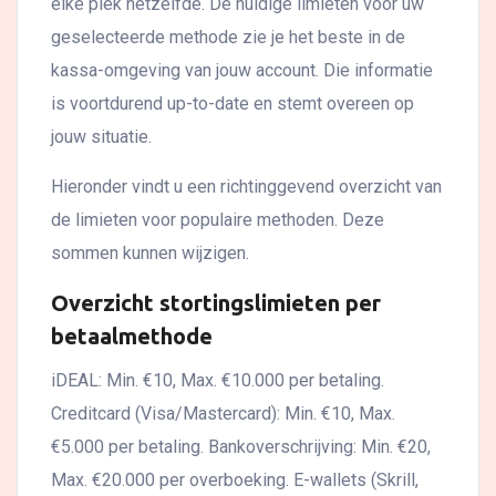
elke plek hetzelfde. De huidige limieten voor uw
geselecteerde methode zie je het beste in de
kassa-omgeving van jouw account. Die informatie
is voortdurend up-to-date en stemt overeen op
jouw situatie.
Hieronder vindt u een richtinggevend overzicht van
de limieten voor populaire methoden. Deze
sommen kunnen wijzigen.
Overzicht stortingslimieten per
betaalmethode
iDEAL: Min. €10, Max. €10.000 per betaling.
Creditcard (Visa/Mastercard): Min. €10, Max.
€5.000 per betaling. Bankoverschrijving: Min. €20,
Max. €20.000 per overboeking. E-wallets (Skrill,