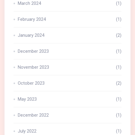
March 2024
(1)
February 2024
(1)
January 2024
(2)
December 2023
(1)
November 2023
(1)
October 2023
(2)
May 2023
(1)
December 2022
(1)
July 2022
(1)