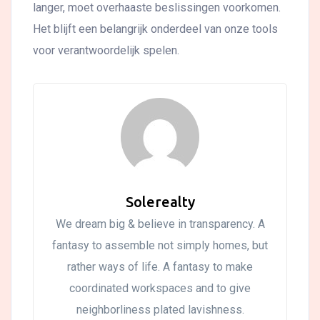
langer, moet overhaaste beslissingen voorkomen.
Het blijft een belangrijk onderdeel van onze tools
voor verantwoordelijk spelen.
Solerealty
We dream big & believe in transparency. A
fantasy to assemble not simply homes, but
rather ways of life. A fantasy to make
coordinated workspaces and to give
neighborliness plated lavishness.