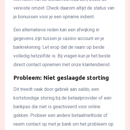
vereiste omzet. Check daarom altijd de status van
je bonussen voor je een opname indient.
Een alternatieve reden kan een afwijking in
gegevens zijn tussen je casino-account en je
bankrekening. Let erop dat de naam op beide
volledig hetzelfde is. Bij vragen kun je het beste
direct contact opnemen met onze klantendienst.
Probleem: Niet geslaagde storting
Dit treedt vaak door gebrek aan saldo, een
kortstondige storing bij de betaalprovider of een
bankpas die niet is geactiveerd voor online
gokken. Probeer een andere betaalmethode of
neem contact op met je bank om het probleem op