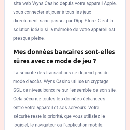
site web Wyns Casino depuis votre appareil Apple,
vous connecter et jouer à tous les jeux
directement, sans passer par l’App Store. C’est la
solution idéale si la mémoire de votre appareil est
presque pleine.
Mes données bancaires sont-elles
sûres avec ce mode de jeu ?
La sécurité des transactions ne dépend pas du
mode d’accès. Wyns Casino utilise un cryptage
SSL de niveau bancaire sur l’ensemble de son site.
Cela sécurise toutes les données échangées
entre votre appareil et ses serveurs. Votre
sécurité reste la priorité, que vous utilisiez le
logiciel, le navigateur ou l’application mobile.