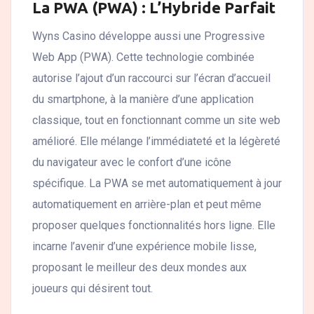
La PWA (PWA) : L’Hybride Parfait
Wyns Casino développe aussi une Progressive
Web App (PWA). Cette technologie combinée
autorise l’ajout d’un raccourci sur l’écran d’accueil
du smartphone, à la manière d’une application
classique, tout en fonctionnant comme un site web
amélioré. Elle mélange l’immédiateté et la légèreté
du navigateur avec le confort d’une icône
spécifique. La PWA se met automatiquement à jour
automatiquement en arrière-plan et peut même
proposer quelques fonctionnalités hors ligne. Elle
incarne l’avenir d’une expérience mobile lisse,
proposant le meilleur des deux mondes aux
joueurs qui désirent tout.