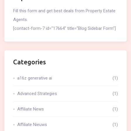
Fill this form and get best deals from Property Estate
Agents.
[contact-form-7 id="17664" title="Blog Sidebar Form"]
Categories
a16z generative ai
(1)
Advanced Strategies
(1)
Affiliate News
(1)
Affiliate Nieuws
(1)