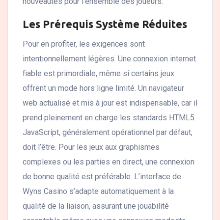
nouveautés pour l’ensemble des joueurs.
Les Prérequis Système Réduites
Pour en profiter, les exigences sont
intentionnellement légères. Une connexion internet
fiable est primordiale, même si certains jeux
offrent un mode hors ligne limité. Un navigateur
web actualisé et mis à jour est indispensable, car il
prend pleinement en charge les standards HTML5.
JavaScript, généralement opérationnel par défaut,
doit l’être. Pour les jeux aux graphismes
complexes ou les parties en direct, une connexion
de bonne qualité est préférable. L’interface de
Wyns Casino s’adapte automatiquement à la
qualité de la liaison, assurant une jouabilité