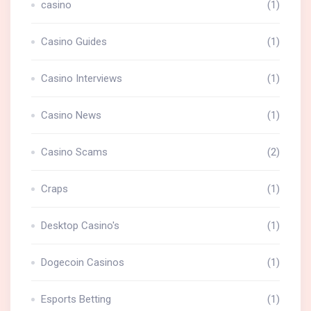
casino
(1)
Casino Guides
(1)
Casino Interviews
(1)
Casino News
(1)
Casino Scams
(2)
Craps
(1)
Desktop Casino's
(1)
Dogecoin Casinos
(1)
Esports Betting
(1)