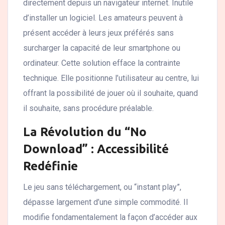
directement depuis un navigateur internet. Inutile
d’installer un logiciel. Les amateurs peuvent à
présent accéder à leurs jeux préférés sans
surcharger la capacité de leur smartphone ou
ordinateur. Cette solution efface la contrainte
technique. Elle positionne l’utilisateur au centre, lui
offrant la possibilité de jouer où il souhaite, quand
il souhaite, sans procédure préalable.
La Révolution du “No
Download” : Accessibilité
Redéfinie
Le jeu sans téléchargement, ou “instant play”,
dépasse largement d’une simple commodité. Il
modifie fondamentalement la façon d’accéder aux