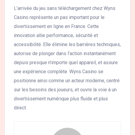
L’arrivée du jeu sans téléchargement chez Wyns
Casino représente un pas important pour le
divertissement en ligne en France. Cette
innovation allie performance, sécurité et
accessibilité. Elle élimine les barrières techniques,
autorise de plonger dans l’action instantanément
depuis presque n’importe quel appareil, et assure
une expérience complète. Wyns Casino se
positionne ainsi comme un acteur moderne, centré
sur les besoins des joueurs, et ouvre la voie à un
divertissement numérique plus fluide et plus
direct.