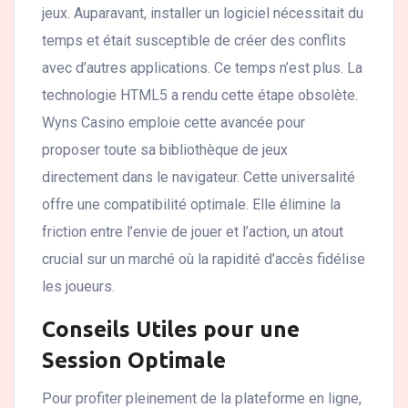
jeux. Auparavant, installer un logiciel nécessitait du
temps et était susceptible de créer des conflits
avec d’autres applications. Ce temps n’est plus. La
technologie HTML5 a rendu cette étape obsolète.
Wyns Casino emploie cette avancée pour
proposer toute sa bibliothèque de jeux
directement dans le navigateur. Cette universalité
offre une compatibilité optimale. Elle élimine la
friction entre l’envie de jouer et l’action, un atout
crucial sur un marché où la rapidité d’accès fidélise
les joueurs.
Conseils Utiles pour une
Session Optimale
Pour profiter pleinement de la plateforme en ligne,