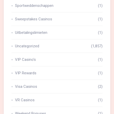
Sportweddenschappen
(1)
Sweepstakes Casinos
(1)
Uitbetalingslimieten
(1)
Uncategorized
(1,857)
VIP Casino's
(1)
VIP Rewards
(1)
Visa Casinos
(2)
VR Casinos
(1)
Weekend Bonuses
(1)