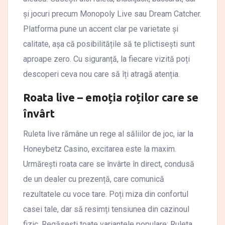
și jocuri precum Monopoly Live sau Dream Catcher.
Platforma pune un accent clar pe varietate și
calitate, așa că posibilitățile să te plictisești sunt
aproape zero. Cu siguranță, la fiecare vizită poți
descoperi ceva nou care să îți atragă atenția.
Roata live – emoția roților care se
învârt
Ruleta live rămâne un rege al săliilor de joc, iar la
Honeybetz Casino, excitarea este la maxim.
Urmărești roata care se învârte în direct, condusă
de un dealer cu prezență, care comunică
rezultatele cu voce tare. Poți miza din confortul
casei tale, dar să resimți tensiunea din cazinoul
fizic. Regăsești toate variantele populare: Ruleta