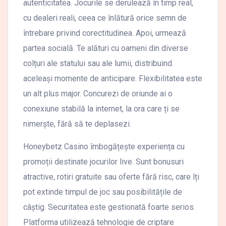
autenticitatea. Jocurile se derulează în timp real,
cu dealeri reali, ceea ce înlătură orice semn de
întrebare privind corectitudinea. Apoi, urmează
partea socială. Te alături cu oameni din diverse
colțuri ale statului sau ale lumii, distribuind
aceleași momente de anticipare. Flexibilitatea este
un alt plus major. Concurezi de oriunde ai o
conexiune stabilă la internet, la ora care ți se
nimerște, fără să te deplasezi.
Honeybetz Casino îmbogățește experiența cu
promoții destinate jocurilor live. Sunt bonusuri
atractive, rotiri gratuite sau oferte fără risc, care îți
pot extinde timpul de joc sau posibilitățile de
câștig. Securitatea este gestionată foarte serios.
Platforma utilizează tehnologie de criptare