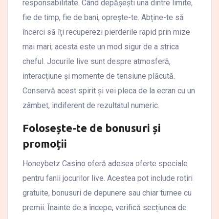
responsabilitate. Când depășești una dintre limite,
fie de timp, fie de bani, oprește-te. Abține-te să
încerci să îți recuperezi pierderile rapid prin mize
mai mari; acesta este un mod sigur de a strica
cheful. Jocurile live sunt despre atmosferă,
interacțiune și momente de tensiune plăcută.
Conservă acest spirit și vei pleca de la ecran cu un
zâmbet, indiferent de rezultatul numeric.
Folosește-te de bonusuri și
promoții
Honeybetz Casino oferă adesea oferte speciale
pentru fanii jocurilor live. Acestea pot include rotiri
gratuite, bonusuri de depunere sau chiar turnee cu
premii. Înainte de a începe, verifică secțiunea de