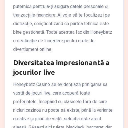
puternică pentru a-ți asigura datele personale și
tranzacțiile financiare. Ai voie să te focalizezi pe
distracție, conștientizând că partea tehnică este
bine gestionată. Toate acestea fac din Honeybetz
o destinație de încredere pentru orele de
divertisment online.
Diversitatea impresionantă a
jocurilor live
Honeybetz Casino se evidențiază prin gama sa
vastă de jocuri live, care acoperă toate
preferințele. Începând cu clasicele fără de care
niciun cazinou nu poate să existe, până la variante
creative și pline de viață, selecția este atent
aleasă. Găsești aici ruleta, blackjack, baccarat, dar