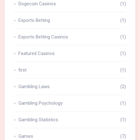
Dogecoin Casinos
(1)
Esports Betting
(1)
Esports Betting Casinos
(1)
Featured Casinos
(1)
first
(1)
Gambling Laws
(2)
Gambling Psychology
(1)
Gambling Statistics
(1)
Games
(7)