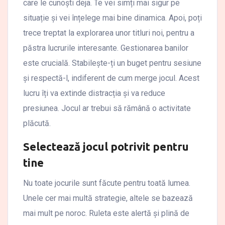
care le cunoști deja. Te vei simți mai sigur pe
situație și vei înțelege mai bine dinamica. Apoi, poți
trece treptat la explorarea unor titluri noi, pentru a
păstra lucrurile interesante. Gestionarea banilor
este crucială. Stabilește-ți un buget pentru sesiune
și respectă-l, indiferent de cum merge jocul. Acest
lucru îți va extinde distracția și va reduce
presiunea. Jocul ar trebui să rămână o activitate
plăcută.
Selectează jocul potrivit pentru
tine
Nu toate jocurile sunt făcute pentru toată lumea.
Unele cer mai multă strategie, altele se bazează
mai mult pe noroc. Ruleta este alertă și plină de