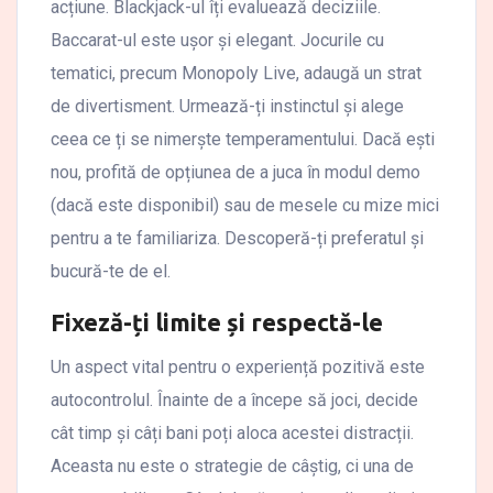
acțiune. Blackjack-ul îți evaluează deciziile.
Baccarat-ul este ușor și elegant. Jocurile cu
tematici, precum Monopoly Live, adaugă un strat
de divertisment. Urmează-ți instinctul și alege
ceea ce ți se nimerște temperamentului. Dacă ești
nou, profită de opțiunea de a juca în modul demo
(dacă este disponibil) sau de mesele cu mize mici
pentru a te familiariza. Descoperă-ți preferatul și
bucură-te de el.
Fixeză-ți limite și respectă-le
Un aspect vital pentru o experiență pozitivă este
autocontrolul. Înainte de a începe să joci, decide
cât timp și câți bani poți aloca acestei distracții.
Aceasta nu este o strategie de câștig, ci una de