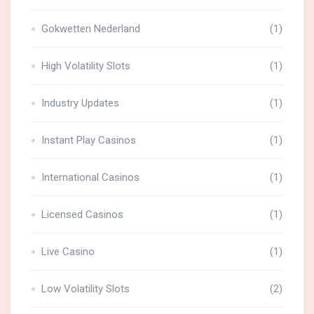
Gokwetten Nederland
(1)
High Volatility Slots
(1)
Industry Updates
(1)
Instant Play Casinos
(1)
International Casinos
(1)
Licensed Casinos
(1)
Live Casino
(1)
Low Volatility Slots
(2)