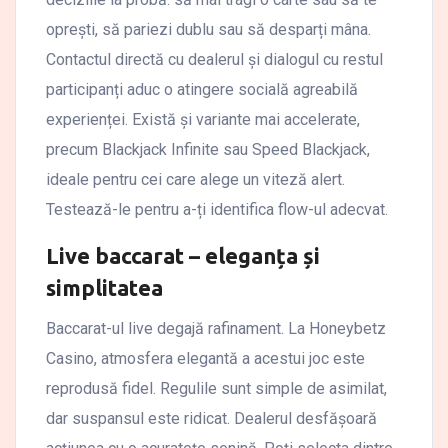
oprești, să pariezi dublu sau să desparți mâna.
Contactul directă cu dealerul și dialogul cu restul
participanți aduc o atingere socială agreabilă
experienței. Există și variante mai accelerate,
precum Blackjack Infinite sau Speed Blackjack,
ideale pentru cei care alege un viteză alert.
Testează-le pentru a-ți identifica flow-ul adecvat.
Live baccarat – eleganța și
simplitatea
Baccarat-ul live degajă rafinament. La Honeybetz
Casino, atmosfera elegantă a acestui joc este
reprodusă fidel. Regulile sunt simple de asimilat,
dar suspansul este ridicat. Dealerul desfășoară