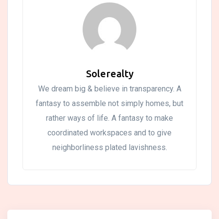
Solerealty
We dream big & believe in transparency. A
fantasy to assemble not simply homes, but
rather ways of life. A fantasy to make
coordinated workspaces and to give
neighborliness plated lavishness.