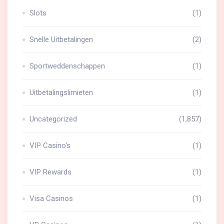
Slots
(1)
Snelle Uitbetalingen
(2)
Sportweddenschappen
(1)
Uitbetalingslimieten
(1)
Uncategorized
(1,857)
VIP Casino's
(1)
VIP Rewards
(1)
Visa Casinos
(1)