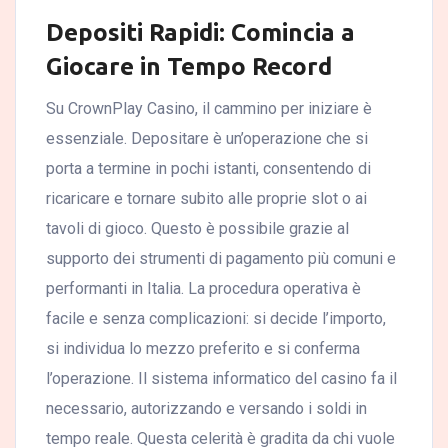
Depositi Rapidi: Comincia a
Giocare in Tempo Record
Su CrownPlay Casino, il cammino per iniziare è
essenziale. Depositare è un’operazione che si
porta a termine in pochi istanti, consentendo di
ricaricare e tornare subito alle proprie slot o ai
tavoli di gioco. Questo è possibile grazie al
supporto dei strumenti di pagamento più comuni e
performanti in Italia. La procedura operativa è
facile e senza complicazioni: si decide l’importo,
si individua lo mezzo preferito e si conferma
l’operazione. Il sistema informatico del casino fa il
necessario, autorizzando e versando i soldi in
tempo reale. Questa celerità è gradita da chi vuole