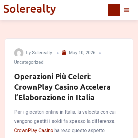
Skip
Solerealty
Solerealty
to
content
by
Solerealty
May 10, 2026
Uncategorized
Operazioni Più Celeri:
CrownPlay Casino Accelera
l’Elaborazione in Italia
Per i giocatori online in Italia, la velocità con cui
vengono gestiti i soldi fa spesso la differenza.
CrownPlay Casino
ha reso questo aspetto