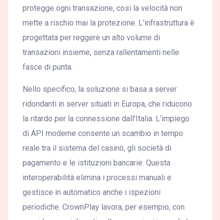
protegge ogni transazione, così la velocità non
mette a rischio mai la protezione. L’infrastruttura è
progettata per reggere un alto volume di
transazioni insieme, senza rallentamenti nelle
fasce di punta.
Nello specifico, la soluzione si basa a server
ridondanti in server situati in Europa, che riducono
la ritardo per la connessione dall’Italia. L’impiego
di API moderne consente un scambio in tempo
reale tra il sistema del casinò, gli società di
pagamento e le istituzioni bancarie. Questa
interoperabilità elimina i processi manuali e
gestisce in automatico anche i ispezioni
periodiche. CrownPlay lavora, per esempio, con