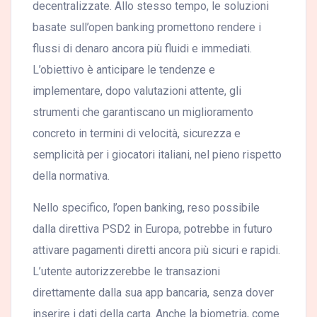
decentralizzate. Allo stesso tempo, le soluzioni
basate sull’open banking promettono rendere i
flussi di denaro ancora più fluidi e immediati.
L’obiettivo è anticipare le tendenze e
implementare, dopo valutazioni attente, gli
strumenti che garantiscano un miglioramento
concreto in termini di velocità, sicurezza e
semplicità per i giocatori italiani, nel pieno rispetto
della normativa.
Nello specifico, l’open banking, reso possibile
dalla direttiva PSD2 in Europa, potrebbe in futuro
attivare pagamenti diretti ancora più sicuri e rapidi.
L’utente autorizzerebbe le transazioni
direttamente dalla sua app bancaria, senza dover
inserire i dati della carta. Anche la biometria, come