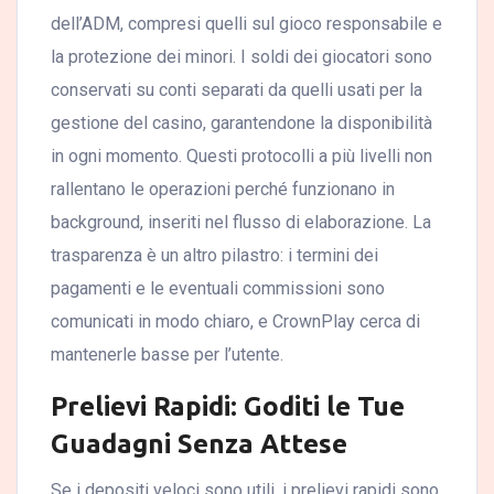
dell’ADM, compresi quelli sul gioco responsabile e
la protezione dei minori. I soldi dei giocatori sono
conservati su conti separati da quelli usati per la
gestione del casino, garantendone la disponibilità
in ogni momento. Questi protocolli a più livelli non
rallentano le operazioni perché funzionano in
background, inseriti nel flusso di elaborazione. La
trasparenza è un altro pilastro: i termini dei
pagamenti e le eventuali commissioni sono
comunicati in modo chiaro, e CrownPlay cerca di
mantenerle basse per l’utente.
Prelievi Rapidi: Goditi le Tue
Guadagni Senza Attese
Se i depositi veloci sono utili, i prelievi rapidi sono