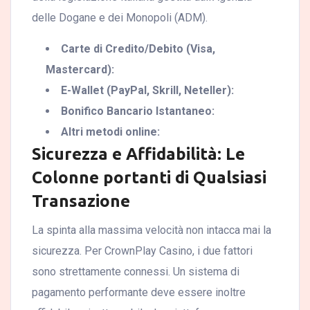
delle Dogane e dei Monopoli (ADM).
Carte di Credito/Debito (Visa,
Mastercard):
E-Wallet (PayPal, Skrill, Neteller):
Bonifico Bancario Istantaneo:
Altri metodi online:
Sicurezza e Affidabilità: Le
Colonne portanti di Qualsiasi
Transazione
La spinta alla massima velocità non intacca mai la
sicurezza. Per CrownPlay Casino, i due fattori
sono strettamente connessi. Un sistema di
pagamento performante deve essere inoltre