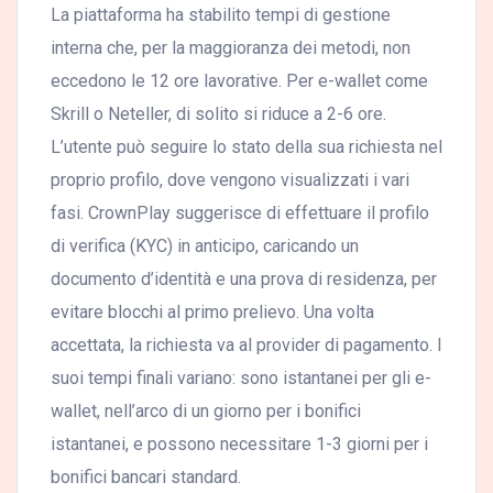
La piattaforma ha stabilito tempi di gestione
interna che, per la maggioranza dei metodi, non
eccedono le 12 ore lavorative. Per e-wallet come
Skrill o Neteller, di solito si riduce a 2-6 ore.
L’utente può seguire lo stato della sua richiesta nel
proprio profilo, dove vengono visualizzati i vari
fasi. CrownPlay suggerisce di effettuare il profilo
di verifica (KYC) in anticipo, caricando un
documento d’identità e una prova di residenza, per
evitare blocchi al primo prelievo. Una volta
accettata, la richiesta va al provider di pagamento. I
suoi tempi finali variano: sono istantanei per gli e-
wallet, nell’arco di un giorno per i bonifici
istantanei, e possono necessitare 1-3 giorni per i
bonifici bancari standard.