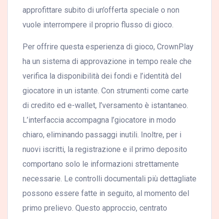
approfittare subito di un’offerta speciale o non
vuole interrompere il proprio flusso di gioco.
Per offrire questa esperienza di gioco, CrownPlay
ha un sistema di approvazione in tempo reale che
verifica la disponibilità dei fondi e l’identità del
giocatore in un istante. Con strumenti come carte
di credito ed e-wallet, l’versamento è istantaneo.
L’interfaccia accompagna l’giocatore in modo
chiaro, eliminando passaggi inutili. Inoltre, per i
nuovi iscritti, la registrazione e il primo deposito
comportano solo le informazioni strettamente
necessarie. Le controlli documentali più dettagliate
possono essere fatte in seguito, al momento del
primo prelievo. Questo approccio, centrato