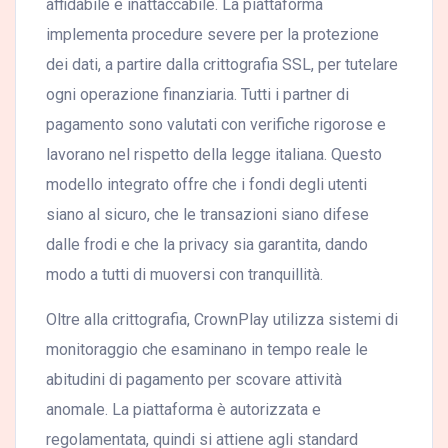
affidabile e inattaccabile. La piattaforma
implementa procedure severe per la protezione
dei dati, a partire dalla crittografia SSL, per tutelare
ogni operazione finanziaria. Tutti i partner di
pagamento sono valutati con verifiche rigorose e
lavorano nel rispetto della legge italiana. Questo
modello integrato offre che i fondi degli utenti
siano al sicuro, che le transazioni siano difese
dalle frodi e che la privacy sia garantita, dando
modo a tutti di muoversi con tranquillità.
Oltre alla crittografia, CrownPlay utilizza sistemi di
monitoraggio che esaminano in tempo reale le
abitudini di pagamento per scovare attività
anomale. La piattaforma è autorizzata e
regolamentata, quindi si attiene agli standard