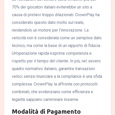
70% dei giocatori italiani eviterebbe un sito a
causa di prelievi troppo dilazionati. CrownPlay ha
considerato questo dato molto sul reale,
rendendolo un motore per l’innovazione. La
velocità non è considerata come un semplice dato
tecnico, ma come la base di un rapporto di fiducia.
Un’operazione rapida esprime competenza e
rispetto per il tempo del cliente. In più, nel severo
quadro normativo italiano, garantire transazioni
veloci senza rinunciare a la compliance è una sfida
complessa. CrownPlay la affronta con protocolli
combinati, che evidenziano come efficienza e
legalità sappiano camminare insieme.
Modalità di Pagamento