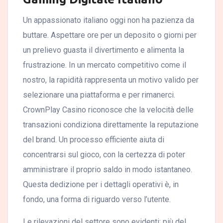
Un appassionato italiano oggi non ha pazienza da
buttare. Aspettare ore per un deposito o giorni per
un prelievo guasta il divertimento e alimenta la
frustrazione. In un mercato competitivo come il
nostro, la rapidità rappresenta un motivo valido per
selezionare una piattaforma e per rimanerci.
CrownPlay Casino riconosce che la velocità delle
transazioni condiziona direttamente la reputazione
del brand. Un processo efficiente aiuta di
concentrarsi sul gioco, con la certezza di poter
amministrare il proprio saldo in modo istantaneo.
Questa dedizione per i dettagli operativi è, in
fondo, una forma di riguardo verso l’utente.
Le rilevazioni del settore sono evidenti: più del