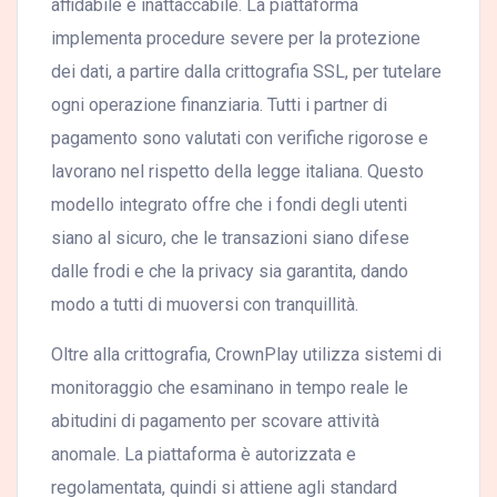
affidabile e inattaccabile. La piattaforma
implementa procedure severe per la protezione
dei dati, a partire dalla crittografia SSL, per tutelare
ogni operazione finanziaria. Tutti i partner di
pagamento sono valutati con verifiche rigorose e
lavorano nel rispetto della legge italiana. Questo
modello integrato offre che i fondi degli utenti
siano al sicuro, che le transazioni siano difese
dalle frodi e che la privacy sia garantita, dando
modo a tutti di muoversi con tranquillità.
Oltre alla crittografia, CrownPlay utilizza sistemi di
monitoraggio che esaminano in tempo reale le
abitudini di pagamento per scovare attività
anomale. La piattaforma è autorizzata e
regolamentata, quindi si attiene agli standard