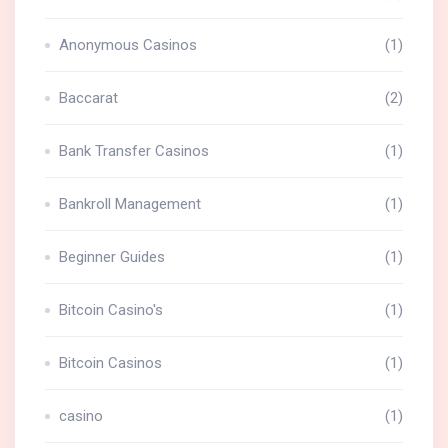
Anonymous Casinos
(1)
Baccarat
(2)
Bank Transfer Casinos
(1)
Bankroll Management
(1)
Beginner Guides
(1)
Bitcoin Casino's
(1)
Bitcoin Casinos
(1)
casino
(1)