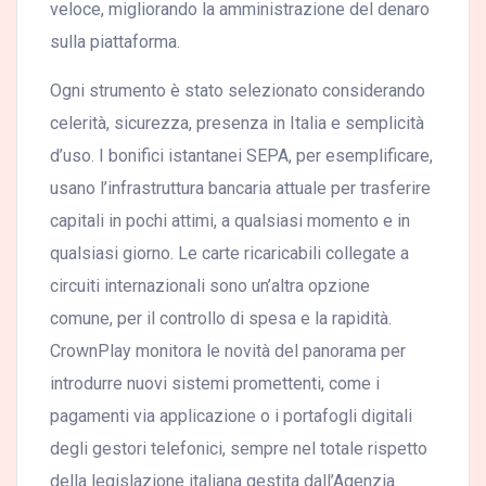
veloce, migliorando la amministrazione del denaro
sulla piattaforma.
Ogni strumento è stato selezionato considerando
celerità, sicurezza, presenza in Italia e semplicità
d’uso. I bonifici istantanei SEPA, per esemplificare,
usano l’infrastruttura bancaria attuale per trasferire
capitali in pochi attimi, a qualsiasi momento e in
qualsiasi giorno. Le carte ricaricabili collegate a
circuiti internazionali sono un’altra opzione
comune, per il controllo di spesa e la rapidità.
CrownPlay monitora le novità del panorama per
introdurre nuovi sistemi promettenti, come i
pagamenti via applicazione o i portafogli digitali
degli gestori telefonici, sempre nel totale rispetto
della legislazione italiana gestita dall’Agenzia