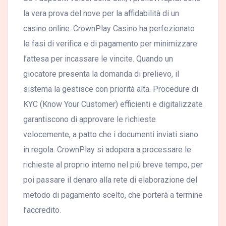
la vera prova del nove per la affidabilità di un
casino online. CrownPlay Casino ha perfezionato
le fasi di verifica e di pagamento per minimizzare
l’attesa per incassare le vincite. Quando un
giocatore presenta la domanda di prelievo, il
sistema la gestisce con priorità alta. Procedure di
KYC (Know Your Customer) efficienti e digitalizzate
garantiscono di approvare le richieste
velocemente, a patto che i documenti inviati siano
in regola. CrownPlay si adopera a processare le
richieste al proprio interno nel più breve tempo, per
poi passare il denaro alla rete di elaborazione del
metodo di pagamento scelto, che porterà a termine
l’accredito.