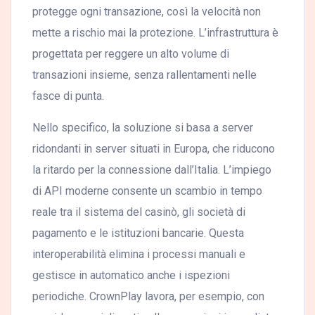
protegge ogni transazione, così la velocità non
mette a rischio mai la protezione. L’infrastruttura è
progettata per reggere un alto volume di
transazioni insieme, senza rallentamenti nelle
fasce di punta.
Nello specifico, la soluzione si basa a server
ridondanti in server situati in Europa, che riducono
la ritardo per la connessione dall’Italia. L’impiego
di API moderne consente un scambio in tempo
reale tra il sistema del casinò, gli società di
pagamento e le istituzioni bancarie. Questa
interoperabilità elimina i processi manuali e
gestisce in automatico anche i ispezioni
periodiche. CrownPlay lavora, per esempio, con