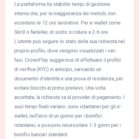
La piattaforma ha stabilito tempi di gestione
interna che, per la maggioranza dei metodi, non
eccedono le 12 ore lavorative. Per e-wallet come
Skrill o Neteller, di solito si riduce a 2-6 ore.
L’utente può seguire lo stato della sua richiesta nel
proprio profilo, dove vengono visualizzati i vari
fasi. CrownPlay suggerisce di effettuare il profilo
di verifica (KYC) in anticipo, caricando un
documento d’identità e una prova di residenza, per
evitare blocchi al primo prelievo. Una volta
accettata, la richiesta va al provider di pagamento. I
suoi tempi finali variano: sono istantanei per gli e-
wallet, nell’arco di un giorno per i bonifici
istantanei, e possono necessitare 1-3 giorni per i
bonifici bancari standard.