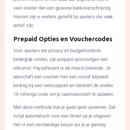
veel sneller dan een gewone bankoverschrijving.
Hierom zijn e-wallets geliefd bij spelers die vaak
actief zijn.
Prepaid Opties en Vouchercodes
Voor spelers die privacy en budgetcontrole
belangrijk vinden, zijn prepaid oplossingen een
uitkomst. Paysafecard is de meest bekende. Je
aanschaft een voucher met een vooraf bepaald
bedrag bij een verkooppunt en hanteert de unieke
16-cijferige code om je casinoaccount te opladen.
Met deze methode kun je geen geld opnemen. Dat
zorgt automatisch voor een limiet op je uitgaven.
Het is een verstandige keuze als je je gaming