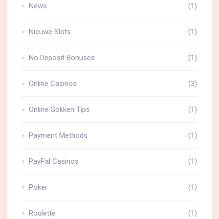
News
(1)
Nieuwe Slots
(1)
No Deposit Bonuses
(1)
Online Casinos
(3)
Online Gokken Tips
(1)
Payment Methods
(1)
PayPal Casinos
(1)
Poker
(1)
Roulette
(1)