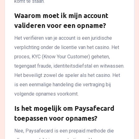
komt te staan.
Waarom moet ik mijn account
valideren voor een opname?
Het verifiëren van je account is een juridische
verplichting onder de licentie van het casino. Het
proces, KYC (Know Your Customer) geheten,
tegengaat fraude, identiteitsdiefstal en witwassen.
Het beveiligt zowel de speler als het casino. Het
is een eenmalige handeling die vertraging bij
volgende opnames voorkomt.
Is het mogelijk om Paysafecard
toepassen voor opnames?
Nee, Paysafecard is een prepaid methode die