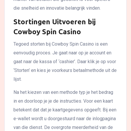
die snelheid en innovatie belangrijk vinden.
Stortingen Uitvoeren bij
Cowboy Spin Casino
Tegoed storten bij Cowboy Spin Casino is een
eenvoudig proces. Je gaat naar op je account en
gaat naar de kassa of ‘cashier’. Daar klik je op voor
‘Storten’ en kies je voorkeurs betaalmethode uit de
lijst.
Na het kiezen van een methode typ je het bedrag
in en doorloop je je de instructies. Voor een kaart
betekent dat dat je kaartgegevens opgeeft. Bij een
e-wallet wordt u doorgestuurd naar de inlogpagina
van die dienst. De overgrote meerderheid van de