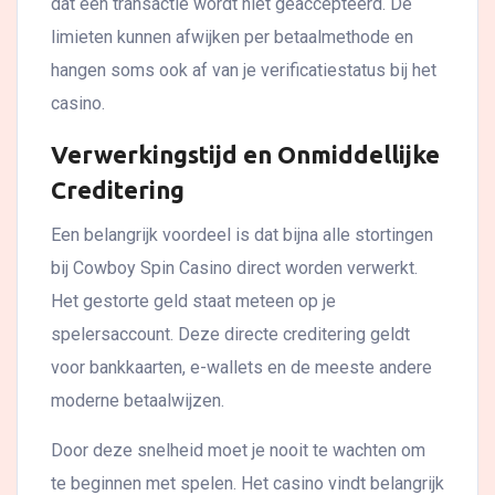
dat een transactie wordt niet geaccepteerd. De
limieten kunnen afwijken per betaalmethode en
hangen soms ook af van je verificatiestatus bij het
casino.
Verwerkingstijd en Onmiddellijke
Creditering
Een belangrijk voordeel is dat bijna alle stortingen
bij Cowboy Spin Casino direct worden verwerkt.
Het gestorte geld staat meteen op je
spelersaccount. Deze directe creditering geldt
voor bankkaarten, e-wallets en de meeste andere
moderne betaalwijzen.
Door deze snelheid moet je nooit te wachten om
te beginnen met spelen. Het casino vindt belangrijk