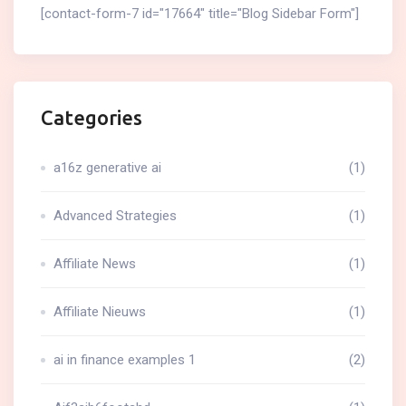
[contact-form-7 id="17664" title="Blog Sidebar Form"]
Categories
a16z generative ai
(1)
Advanced Strategies
(1)
Affiliate News
(1)
Affiliate Nieuws
(1)
ai in finance examples 1
(2)