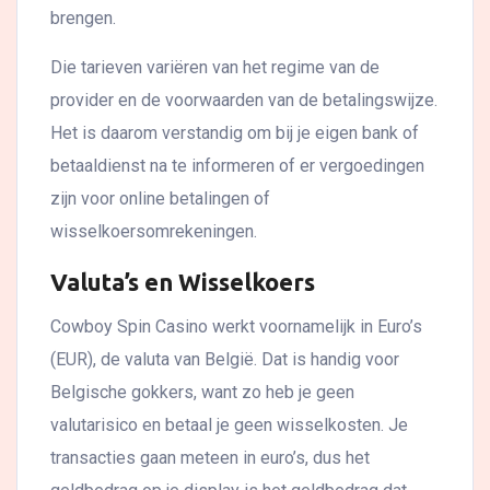
brengen.
Die tarieven variëren van het regime van de
provider en de voorwaarden van de betalingswijze.
Het is daarom verstandig om bij je eigen bank of
betaaldienst na te informeren of er vergoedingen
zijn voor online betalingen of
wisselkoersomrekeningen.
Valuta’s en Wisselkoers
Cowboy Spin Casino werkt voornamelijk in Euro’s
(EUR), de valuta van België. Dat is handig voor
Belgische gokkers, want zo heb je geen
valutarisico en betaal je geen wisselkosten. Je
transacties gaan meteen in euro’s, dus het