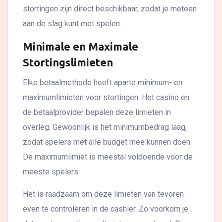
stortingen zijn direct beschikbaar, zodat je meteen
aan de slag kunt met spelen.
Minimale en Maximale
Stortingslimieten
Elke betaalmethode heeft aparte minimum- en
maximumlimieten voor stortingen. Het casino en
de betaalprovider bepalen deze limieten in
overleg. Gewoonlijk is het minimumbedrag laag,
zodat spelers met alle budget mee kunnen doen.
De maximumlimiet is meestal voldoende voor de
meeste spelers.
Het is raadzaam om deze limieten van tevoren
even te controleren in de cashier. Zo voorkom je