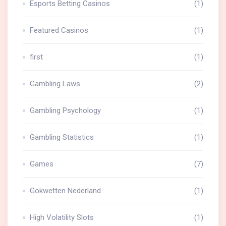
Esports Betting Casinos
(1)
Featured Casinos
(1)
first
(1)
Gambling Laws
(2)
Gambling Psychology
(1)
Gambling Statistics
(1)
Games
(7)
Gokwetten Nederland
(1)
High Volatility Slots
(1)