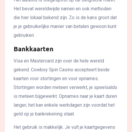
Het bevat wereldwijde namen en ook methoden
die hier lokaal bekend zijn. Zo is de kans groot dat
je je gebruikelijke manier van betalen gewoon kunt
gebruiken.
Bankkaarten
Visa en Mastercard zijn over de hele wereld
gekend. Cowboy Spin Casino accepteert beide
kaarten voor stortingen en voor opnames.
Stortingen worden meteen verwerkt, je speelsaldo
is meteen bijgewerkt. Opnames naar je kaart duren
langer; het kan enkele werkdagen zijn voordat het
geld op je bankrekening staat.
Het gebruik is makkelijk. Je vult je kaartgegevens