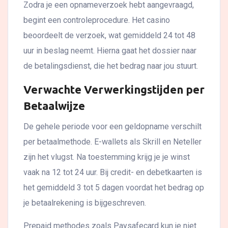
Zodra je een opnameverzoek hebt aangevraagd,
begint een controleprocedure. Het casino
beoordeelt de verzoek, wat gemiddeld 24 tot 48
uur in beslag neemt. Hierna gaat het dossier naar
de betalingsdienst, die het bedrag naar jou stuurt.
Verwachte Verwerkingstijden per
Betaalwijze
De gehele periode voor een geldopname verschilt
per betaalmethode. E-wallets als Skrill en Neteller
zijn het vlugst. Na toestemming krijg je je winst
vaak na 12 tot 24 uur. Bij credit- en debetkaarten is
het gemiddeld 3 tot 5 dagen voordat het bedrag op
je betaalrekening is bijgeschreven.
Prepaid methodes zoals Paysafecard kun je niet