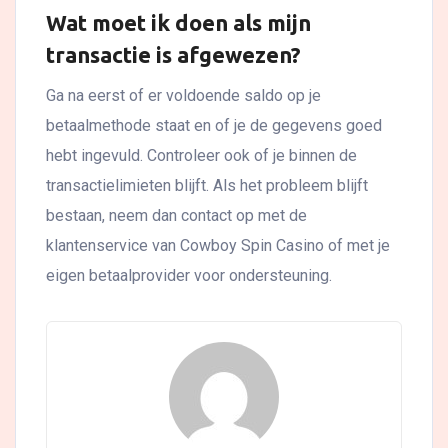
Wat moet ik doen als mijn
transactie is afgewezen?
Ga na eerst of er voldoende saldo op je
betaalmethode staat en of je de gegevens goed
hebt ingevuld. Controleer ook of je binnen de
transactielimieten blijft. Als het probleem blijft
bestaan, neem dan contact op met de
klantenservice van Cowboy Spin Casino of met je
eigen betaalprovider voor ondersteuning.