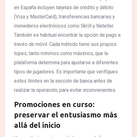
en España incluyen tarjetas de crédito y débito
(Visa y MasterCard), transferencias bancarias y
monederos electrónicos como Skrill y Neteller.
También es habitual encontrar la opción de pago a
través de móvil. Cada método tiene sus propios
topes, tanto mínimos como máximos, que la
plataforma determina para ajustarse a diferentes
tipos de jugadores. Es importante que verifiques
estos límites en la sección de banca antes de
realizar la operación, para evitar inconvenientes.
Promociones en curso:
preservar el entusiasmo más
allá del inicio