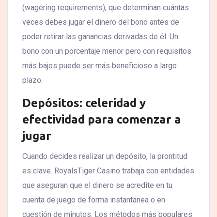
(wagering requirements), que determinan cuántas
veces debes jugar el dinero del bono antes de
poder retirar las ganancias derivadas de él. Un
bono con un porcentaje menor pero con requisitos
más bajos puede ser más beneficioso a largo
plazo.
Depósitos: celeridad y
efectividad para comenzar a
jugar
Cuando decides realizar un depósito, la prontitud
es clave. RoyalsTiger Casino trabaja con entidades
que aseguran que el dinero se acredite en tu
cuenta de juego de forma instantánea o en
cuestión de minutos. Los métodos más populares