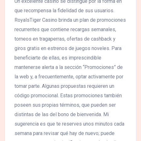
Un excelente casino se distingue por la forma en
que recompensa la fidelidad de sus usuarios.
RoyalsTiger Casino brinda un plan de promociones
recurrentes que contiene recargas semanales,
torneos en tragaperras, ofertas de cashback y
giros gratis en estrenos de juegos noveles. Para
beneficiarte de ellas, es imprescindible
mantenerse alerta a la sección “Promociones” de
la web y, a frecuentemente, optar activamente por
tomar parte. Algunas propuestas requieren un
código promocional. Estas promociones también
poseen sus propias términos, que pueden ser
distintas de las del bono de bienvenida. Mi
sugerencia es que te reserves unos minutos cada
semana para revisar qué hay de nuevo; puede