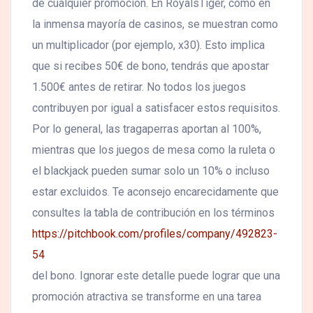
de cualquier promoción. En RoyalsTiger, como en
la inmensa mayoría de casinos, se muestran como
un multiplicador (por ejemplo, x30). Esto implica
que si recibes 50€ de bono, tendrás que apostar
1.500€ antes de retirar. No todos los juegos
contribuyen por igual a satisfacer estos requisitos.
Por lo general, las tragaperras aportan al 100%,
mientras que los juegos de mesa como la ruleta o
el blackjack pueden sumar solo un 10% o incluso
estar excluidos. Te aconsejo encarecidamente que
consultes la tabla de contribución en los términos
https://pitchbook.com/profiles/company/492823-
54
del bono. Ignorar este detalle puede lograr que una
promoción atractiva se transforme en una tarea