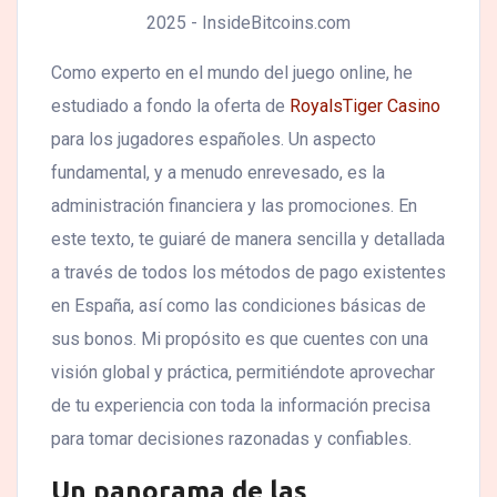
Como experto en el mundo del juego online, he
estudiado a fondo la oferta de
RoyalsTiger Casino
para los jugadores españoles. Un aspecto
fundamental, y a menudo enrevesado, es la
administración financiera y las promociones. En
este texto, te guiaré de manera sencilla y detallada
a través de todos los métodos de pago existentes
en España, así como las condiciones básicas de
sus bonos. Mi propósito es que cuentes con una
visión global y práctica, permitiéndote aprovechar
de tu experiencia con toda la información precisa
para tomar decisiones razonadas y confiables.
Un panorama de las