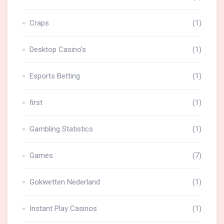
Craps
(1)
Desktop Casino's
(1)
Esports Betting
(1)
first
(1)
Gambling Statistics
(1)
Games
(7)
Gokwetten Nederland
(1)
Instant Play Casinos
(1)