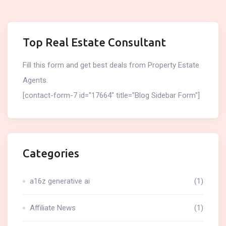
Top Real Estate Consultant
Fill this form and get best deals from Property Estate
Agents.
[contact-form-7 id="17664" title="Blog Sidebar Form"]
Categories
a16z generative ai
(1)
Affiliate News
(1)