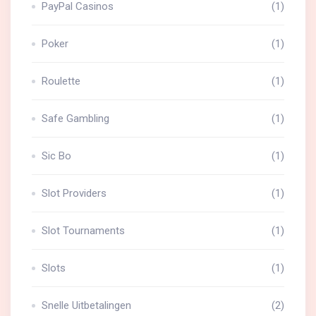
PayPal Casinos
(1)
Poker
(1)
Roulette
(1)
Safe Gambling
(1)
Sic Bo
(1)
Slot Providers
(1)
Slot Tournaments
(1)
Slots
(1)
Snelle Uitbetalingen
(2)