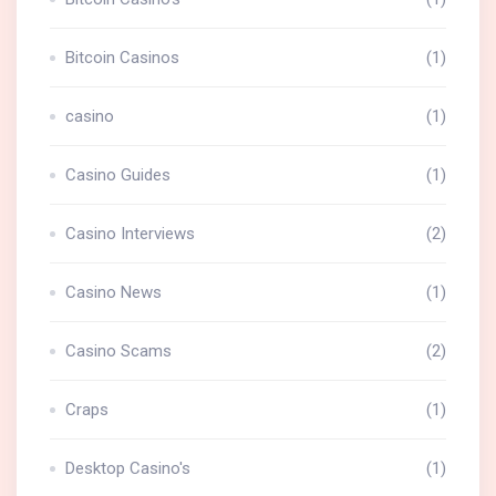
Bitcoin Casinos
(1)
casino
(1)
Casino Guides
(1)
Casino Interviews
(2)
Casino News
(1)
Casino Scams
(2)
Craps
(1)
Desktop Casino's
(1)