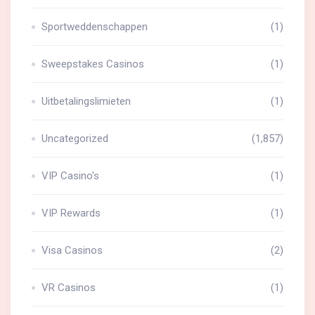
Sportweddenschappen
(1)
Sweepstakes Casinos
(1)
Uitbetalingslimieten
(1)
Uncategorized
(1,857)
VIP Casino's
(1)
VIP Rewards
(1)
Visa Casinos
(2)
VR Casinos
(1)