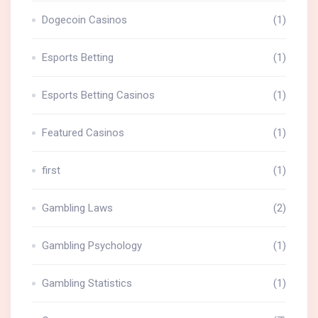
Dogecoin Casinos
(1)
Esports Betting
(1)
Esports Betting Casinos
(1)
Featured Casinos
(1)
first
(1)
Gambling Laws
(2)
Gambling Psychology
(1)
Gambling Statistics
(1)