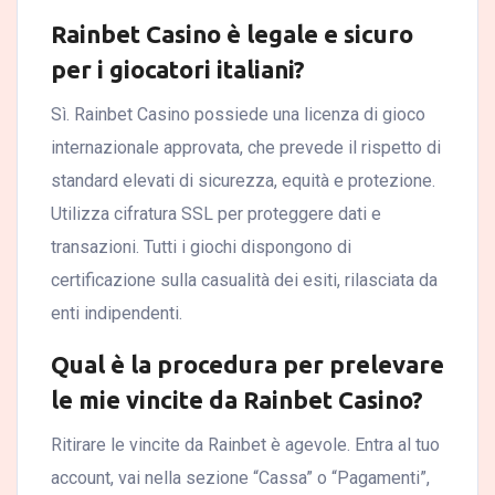
Rainbet Casino è legale e sicuro
per i giocatori italiani?
Sì. Rainbet Casino possiede una licenza di gioco
internazionale approvata, che prevede il rispetto di
standard elevati di sicurezza, equità e protezione.
Utilizza cifratura SSL per proteggere dati e
transazioni. Tutti i giochi dispongono di
certificazione sulla casualità dei esiti, rilasciata da
enti indipendenti.
Qual è la procedura per prelevare
le mie vincite da Rainbet Casino?
Ritirare le vincite da Rainbet è agevole. Entra al tuo
account, vai nella sezione “Cassa” o “Pagamenti”,