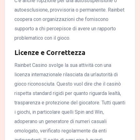
C’è anche l’opzione per una autosospensione o
autoesclusione, provvisoria o permanente. Rainbet
coopera con organizzazioni che forniscono
supporto a chi percepisce di avere un rapporto
problematico con il gioco.
Licenze e Correttezza
Rainbet Casino svolge la sua attività con una
licenza internazionale rilasciata da un’autorità di
gioco riconosciuta. Questo vuol dire che il casinò
rispetta standard rigidi per quanto riguarda lealtà,
trasparenza e protezione del giocatore. Tutti quanti
i giochi, in particolare quelli Spin and Win,
adoperano un generatore di numeri casuali
omologato, verificato regolarmente da enti