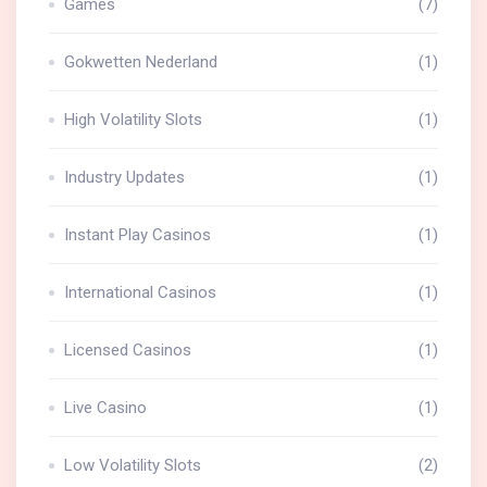
Games
(7)
Gokwetten Nederland
(1)
High Volatility Slots
(1)
Industry Updates
(1)
Instant Play Casinos
(1)
International Casinos
(1)
Licensed Casinos
(1)
Live Casino
(1)
Low Volatility Slots
(2)