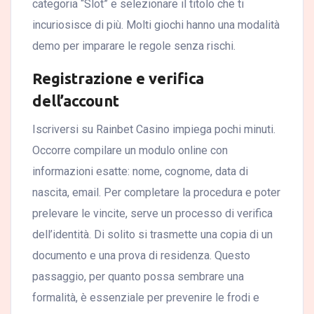
categoria “Slot” e selezionare il titolo che ti
incuriosisce di più. Molti giochi hanno una modalità
demo per imparare le regole senza rischi.
Registrazione e verifica
dell’account
Iscriversi su Rainbet Casino impiega pochi minuti.
Occorre compilare un modulo online con
informazioni esatte: nome, cognome, data di
nascita, email. Per completare la procedura e poter
prelevare le vincite, serve un processo di verifica
dell’identità. Di solito si trasmette una copia di un
documento e una prova di residenza. Questo
passaggio, per quanto possa sembrare una
formalità, è essenziale per prevenire le frodi e