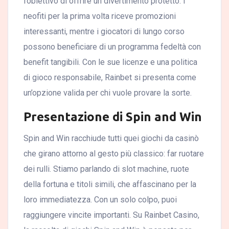
l’obiettivo di offrire un divertimento protetto. I
neofiti per la prima volta riceve promozioni
interessanti, mentre i giocatori di lungo corso
possono beneficiare di un programma fedeltà con
benefit tangibili. Con le sue licenze e una politica
di gioco responsabile, Rainbet si presenta come
un’opzione valida per chi vuole provare la sorte.
Presentazione di Spin and Win
Spin and Win racchiude tutti quei giochi da casinò
che girano attorno al gesto più classico: far ruotare
dei rulli. Stiamo parlando di slot machine, ruote
della fortuna e titoli simili, che affascinano per la
loro immediatezza. Con un solo colpo, puoi
raggiungere vincite importanti. Su Rainbet Casino,