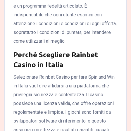
e un programma fedeltà articolato. È
indispensabile che ogni utente esamini con
attenzione i condizioni e condizioni di ogni offerta,
soprattutto i condizioni di puntata, per intendere
come utilizzarli al meglio.
Perché Scegliere Rainbet
Casino in Italia
Selezionare Rainbet Casino per fare Spin and Win
in Italia vuol dire affidarsi a una piattaforma che
privilegia sicurezza e contentezza. Il casinò
possiede una licenza valida, che offre operazioni
regolamentate e limpide. I giochi sono forniti da
sviluppatori software di riferimento, e questo
assicura correttezza e risultati garantiti casuali.