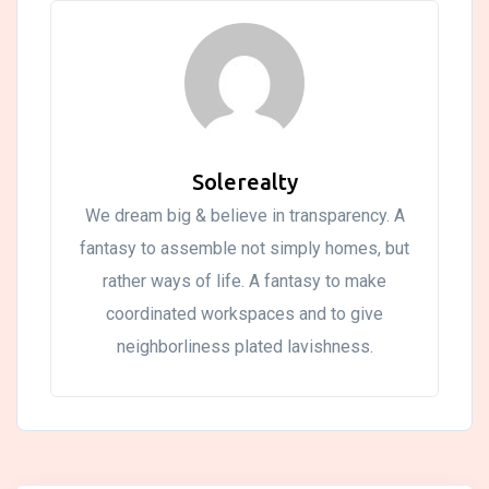
Solerealty
We dream big & believe in transparency. A
fantasy to assemble not simply homes, but
rather ways of life. A fantasy to make
coordinated workspaces and to give
neighborliness plated lavishness.