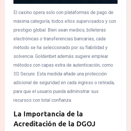
El casino opera solo con plataformas de pago de
máxima categoría, todos ellos supervisados y con
prestigio global. Bien sean medios, billeteras
electrónicas o transferencias bancarias, cada
método se ha seleccionado por su fiabilidad y
solvencia. Goldenbet además sugiere emplear
métodos con capas extra de autenticación, como
3D Secure. Esta medida añade una protección
adicional de seguridad en cada ingreso o retirada,
para que el usuario pueda administrar sus
recursos con total confianza.
La Importancia de la
Acreditación de la DGOJ