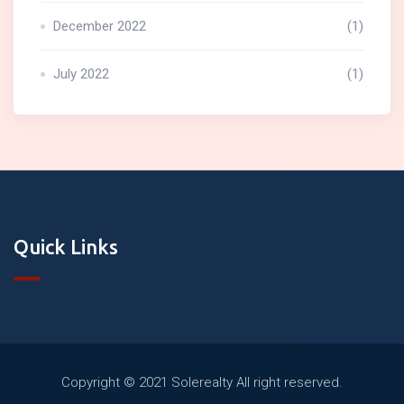
December 2022
(1)
July 2022
(1)
Quick Links
Copyright © 2021 Solerealty All right reserved.