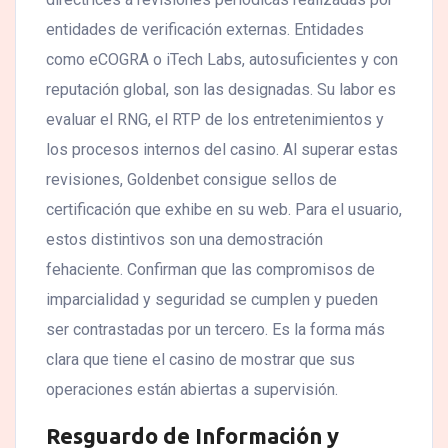
entidades de verificación externas. Entidades
como eCOGRA o iTech Labs, autosuficientes y con
reputación global, son las designadas. Su labor es
evaluar el RNG, el RTP de los entretenimientos y
los procesos internos del casino. Al superar estas
revisiones, Goldenbet consigue sellos de
certificación que exhibe en su web. Para el usuario,
estos distintivos son una demostración
fehaciente. Confirman que las compromisos de
imparcialidad y seguridad se cumplen y pueden
ser contrastadas por un tercero. Es la forma más
clara que tiene el casino de mostrar que sus
operaciones están abiertas a supervisión.
Resguardo de Información y