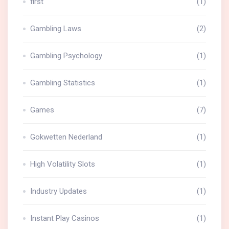
first
(1)
Gambling Laws
(2)
Gambling Psychology
(1)
Gambling Statistics
(1)
Games
(7)
Gokwetten Nederland
(1)
High Volatility Slots
(1)
Industry Updates
(1)
Instant Play Casinos
(1)