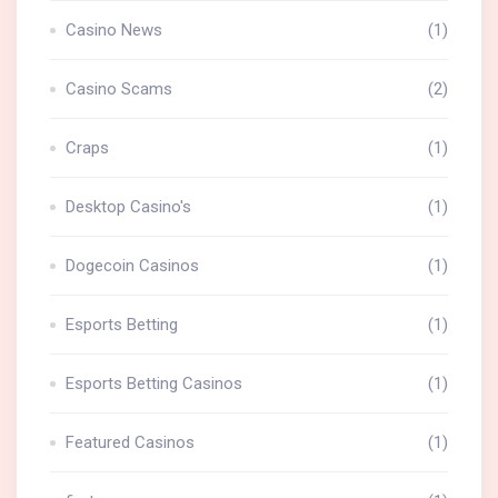
Casino News
(1)
Casino Scams
(2)
Craps
(1)
Desktop Casino's
(1)
Dogecoin Casinos
(1)
Esports Betting
(1)
Esports Betting Casinos
(1)
Featured Casinos
(1)