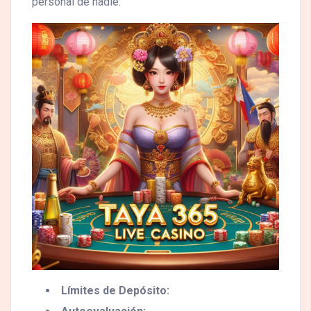
personal de nadie.
Límites de Depósito: