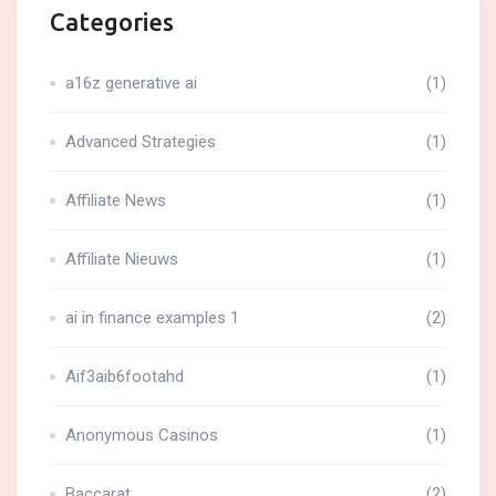
Categories
a16z generative ai
(1)
Advanced Strategies
(1)
Affiliate News
(1)
Affiliate Nieuws
(1)
ai in finance examples 1
(2)
Aif3aib6footahd
(1)
Anonymous Casinos
(1)
Baccarat
(2)