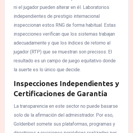
ni el jugador pueden alterar en él. Laboratorios
independientes de prestigio internacional
inspeccionan estos RNG de forma habitual. Estas
inspecciones verifican que los sistemas trabajan
adecuadamente y que los índices de retorno al
jugador (RTP) que se muestran son precisos. El
resultado es un campo de juego equitativo donde
la suerte es lo único que decide.
Inspecciones Independientes y
Certificaciones de Garantía
La transparencia en este sector no puede basarse
solo de la afirmación del administrador. Por eso,
Goldenbet somete sus plataformas, programas y
directrices a revisiones periódicas realizadas por