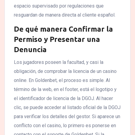
espacio supervisado por regulaciones que
resguardan de manera directa al cliente español.
De qué manera Confirmar la
Permiso y Presentar una
Denuncia
Los jugadores poseen la facultad, y casi la
obligación, de comprobar la licencia de un casino
online. En Goldenbet, el proceso es simple. Al
término de la web, en el footer, está el logotipo y
el identificador de licencia de la DGOJ. Al hacer
clic, se puede acceder al listado oficial de la DGOJ
para verificar los detalles del gestor. Si aparece un
conflicto con el casino, lo primero es ponerse en
contacto con el soporte de Goldenbet. Si la