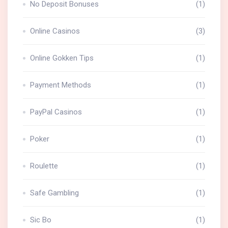
No Deposit Bonuses
(1)
Online Casinos
(3)
Online Gokken Tips
(1)
Payment Methods
(1)
PayPal Casinos
(1)
Poker
(1)
Roulette
(1)
Safe Gambling
(1)
Sic Bo
(1)