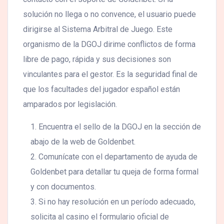
solución no llega o no convence, el usuario puede
dirigirse al Sistema Arbitral de Juego. Este
organismo de la DGOJ dirime conflictos de forma
libre de pago, rápida y sus decisiones son
vinculantes para el gestor. Es la seguridad final de
que los facultades del jugador español están
amparados por legislación.
Encuentra el sello de la DGOJ en la sección de
abajo de la web de Goldenbet.
Comunícate con el departamento de ayuda de
Goldenbet para detallar tu queja de forma formal
y con documentos.
Si no hay resolución en un período adecuado,
solicita al casino el formulario oficial de