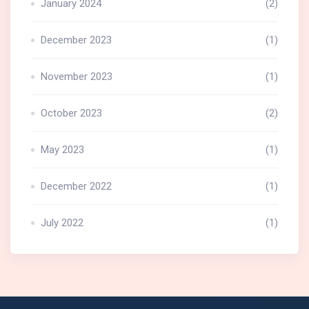
January 2024
(2)
December 2023
(1)
November 2023
(1)
October 2023
(2)
May 2023
(1)
December 2022
(1)
July 2022
(1)