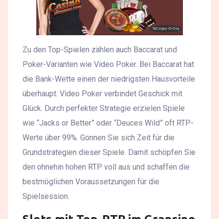
Zu den Top-Spielen zählen auch Baccarat und
Poker-Varianten wie Video Poker. Bei Baccarat hat
die Bank-Wette einen der niedrigsten Hausvorteile
überhaupt. Video Poker verbindet Geschick mit
Glück. Durch perfekter Strategie erzielen Spiele
wie “Jacks or Better” oder “Deuces Wild” oft RTP-
Werte über 99%. Gönnen Sie sich Zeit für die
Grundstrategien dieser Spiele. Damit schöpfen Sie
den ohnehin hohen RTP voll aus und schaffen die
bestmöglichen Voraussetzungen für die
Spielsession.