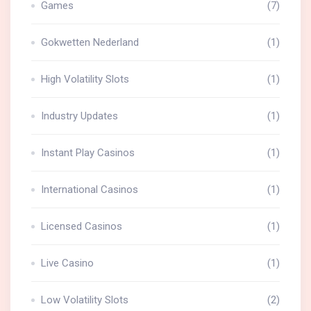
Games
(7)
Gokwetten Nederland
(1)
High Volatility Slots
(1)
Industry Updates
(1)
Instant Play Casinos
(1)
International Casinos
(1)
Licensed Casinos
(1)
Live Casino
(1)
Low Volatility Slots
(2)