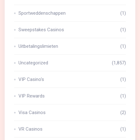
Sportweddenschappen
(1)
Sweepstakes Casinos
(1)
Uitbetalingslimieten
(1)
Uncategorized
(1,857)
VIP Casino's
(1)
VIP Rewards
(1)
Visa Casinos
(2)
VR Casinos
(1)