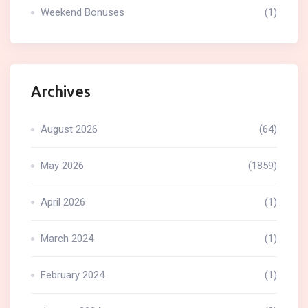
Weekend Bonuses
(1)
Archives
August 2026
(64)
May 2026
(1859)
April 2026
(1)
March 2024
(1)
February 2024
(1)