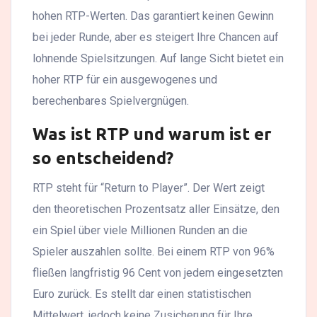
hohen RTP-Werten. Das garantiert keinen Gewinn
bei jeder Runde, aber es steigert Ihre Chancen auf
lohnende Spielsitzungen. Auf lange Sicht bietet ein
hoher RTP für ein ausgewogenes und
berechenbares Spielvergnügen.
Was ist RTP und warum ist er
so entscheidend?
RTP steht für “Return to Player”. Der Wert zeigt
den theoretischen Prozentsatz aller Einsätze, den
ein Spiel über viele Millionen Runden an die
Spieler auszahlen sollte. Bei einem RTP von 96%
fließen langfristig 96 Cent von jedem eingesetzten
Euro zurück. Es stellt dar einen statistischen
Mittelwert, jedoch keine Zusicherung für Ihre