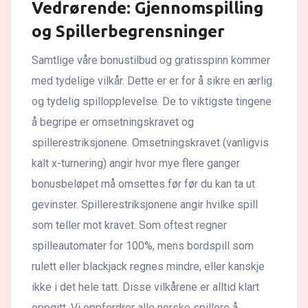
Vedrørende: Gjennomspilling
og Spillerbegrensninger
Samtlige våre bonustilbud og gratisspinn kommer
med tydelige vilkår. Dette er er for å sikre en ærlig
og tydelig spillopplevelse. De to viktigste tingene
å begripe er omsetningskravet og
spillerestriksjonene. Omsetningskravet (vanligvis
kalt x-turnering) angir hvor mye flere ganger
bonusbeløpet må omsettes før før du kan ta ut
gevinster. Spillerestriksjonene angir hvilke spill
som teller mot kravet. Som oftest regner
spilleautomater for 100%, mens bordspill som
rulett eller blackjack regnes mindre, eller kanskje
ikke i det hele tatt. Disse vilkårene er alltid klart
oppgitt. Vi oppfordrer alle norske spillere å