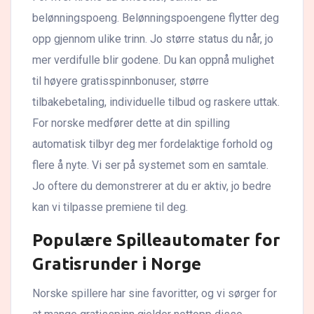
belønningspoeng. Belønningspoengene flytter deg
opp gjennom ulike trinn. Jo større status du når, jo
mer verdifulle blir godene. Du kan oppnå mulighet
til høyere gratisspinnbonuser, større
tilbakebetaling, individuelle tilbud og raskere uttak.
For norske medfører dette at din spilling
automatisk tilbyr deg mer fordelaktige forhold og
flere å nyte. Vi ser på systemet som en samtale.
Jo oftere du demonstrerer at du er aktiv, jo bedre
kan vi tilpasse premiene til deg.
Populære Spilleautomater for
Gratisrunder i Norge
Norske spillere har sine favoritter, og vi sørger for