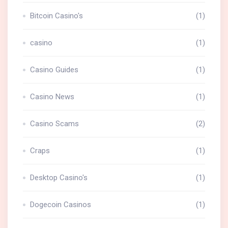
Bitcoin Casino's
(1)
casino
(1)
Casino Guides
(1)
Casino News
(1)
Casino Scams
(2)
Craps
(1)
Desktop Casino's
(1)
Dogecoin Casinos
(1)