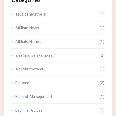
a16z generative ai
(1)
Affiliate News
(1)
Affiliate Nieuws
(1)
ai in finance examples 1
(2)
Aif3aib6footahd
(1)
Baccarat
(2)
Bankroll Management
(1)
Beginner Guides
(1)