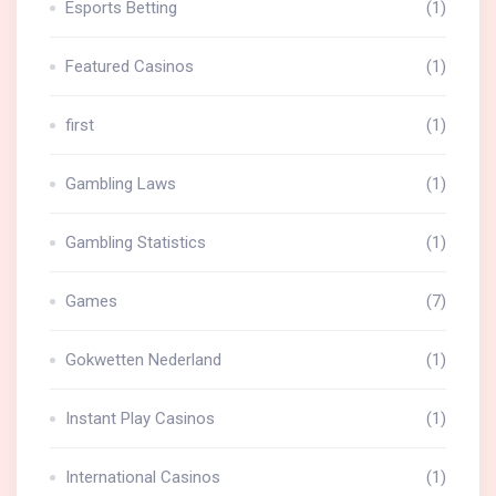
Esports Betting
(1)
Featured Casinos
(1)
first
(1)
Gambling Laws
(1)
Gambling Statistics
(1)
Games
(7)
Gokwetten Nederland
(1)
Instant Play Casinos
(1)
International Casinos
(1)