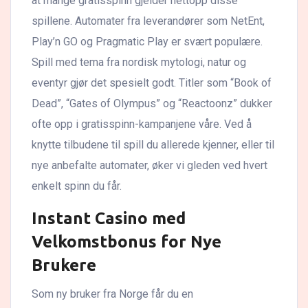
at mange gratisspinn gjelder nettopp disse
spillene. Automater fra leverandører som NetEnt,
Play’n GO og Pragmatic Play er svært populære.
Spill med tema fra nordisk mytologi, natur og
eventyr gjør det spesielt godt. Titler som “Book of
Dead”, “Gates of Olympus” og “Reactoonz” dukker
ofte opp i gratisspinn-kampanjene våre. Ved å
knytte tilbudene til spill du allerede kjenner, eller til
nye anbefalte automater, øker vi gleden ved hvert
enkelt spinn du får.
Instant Casino med
Velkomstbonus for Nye
Brukere
Som ny bruker fra Norge får du en