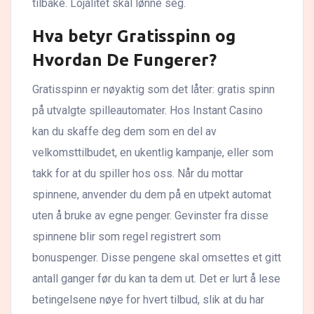
tilbake. Lojalitet skal lønne seg.
Hva betyr Gratisspinn og
Hvordan De Fungerer?
Gratisspinn er nøyaktig som det låter: gratis spinn
på utvalgte spilleautomater. Hos Instant Casino
kan du skaffe deg dem som en del av
velkomsttilbudet, en ukentlig kampanje, eller som
takk for at du spiller hos oss. Når du mottar
spinnene, anvender du dem på en utpekt automat
uten å bruke av egne penger. Gevinster fra disse
spinnene blir som regel registrert som
bonuspenger. Disse pengene skal omsettes et gitt
antall ganger før du kan ta dem ut. Det er lurt å lese
betingelsene nøye for hvert tilbud, slik at du har