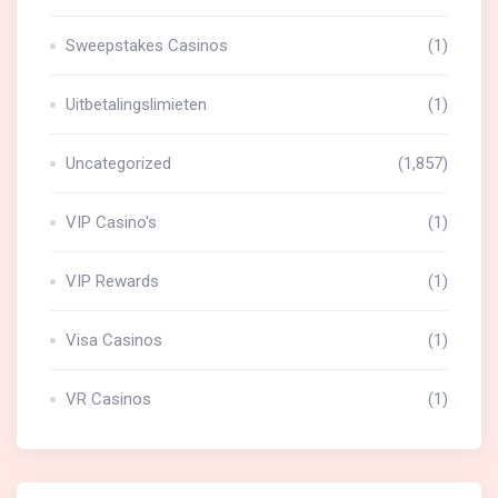
Sweepstakes Casinos
(1)
Uitbetalingslimieten
(1)
Uncategorized
(1,857)
VIP Casino's
(1)
VIP Rewards
(1)
Visa Casinos
(1)
VR Casinos
(1)