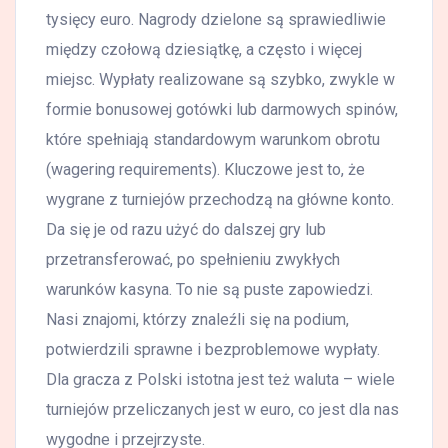
tysięcy euro. Nagrody dzielone są sprawiedliwie
między czołową dziesiątkę, a często i więcej
miejsc. Wypłaty realizowane są szybko, zwykle w
formie bonusowej gotówki lub darmowych spinów,
które spełniają standardowym warunkom obrotu
(wagering requirements). Kluczowe jest to, że
wygrane z turniejów przechodzą na główne konto.
Da się je od razu użyć do dalszej gry lub
przetransferować, po spełnieniu zwykłych
warunków kasyna. To nie są puste zapowiedzi.
Nasi znajomi, którzy znaleźli się na podium,
potwierdzili sprawne i bezproblemowe wypłaty.
Dla gracza z Polski istotna jest też waluta – wiele
turniejów przeliczanych jest w euro, co jest dla nas
wygodne i przejrzyste.