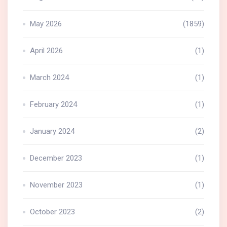
May 2026
(1859)
April 2026
(1)
March 2024
(1)
February 2024
(1)
January 2024
(2)
December 2023
(1)
November 2023
(1)
October 2023
(2)