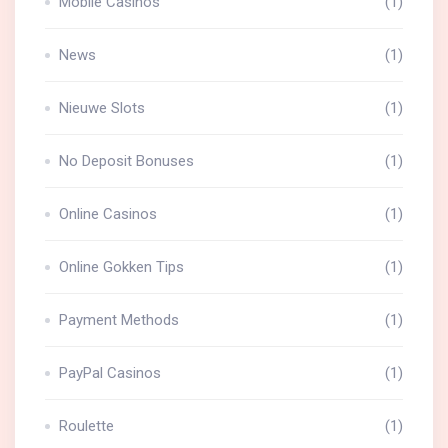
Mobile Casinos
(1)
News
(1)
Nieuwe Slots
(1)
No Deposit Bonuses
(1)
Online Casinos
(1)
Online Gokken Tips
(1)
Payment Methods
(1)
PayPal Casinos
(1)
Roulette
(1)