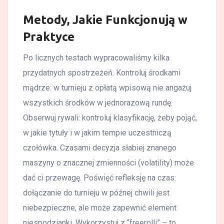
Metody, Jakie Funkcjonują w
Praktyce
Po licznych testach wypracowaliśmy kilka
przydatnych spostrzeżeń. Kontroluj środkami
mądrze: w turnieju z opłatą wpisową nie angażuj
wszystkich środków w jednorazową rundę.
Obserwuj rywali: kontroluj klasyfikację, żeby pojąć,
w jakie tytuły i w jakim tempie uczestniczą
czołówka. Czasami decyzja słabiej znanego
maszyny o znacznej zmienności (volatility) może
dać ci przewagę. Poświęć refleksję na czas:
dołączanie do turnieju w późnej chwili jest
niebezpieczne, ale może zapewnić element
niespodzianki. Wykorzystuj z “freerolli” – to