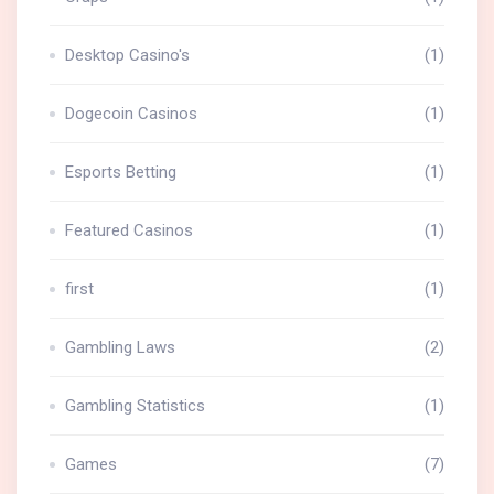
Desktop Casino's
(1)
Dogecoin Casinos
(1)
Esports Betting
(1)
Featured Casinos
(1)
first
(1)
Gambling Laws
(2)
Gambling Statistics
(1)
Games
(7)