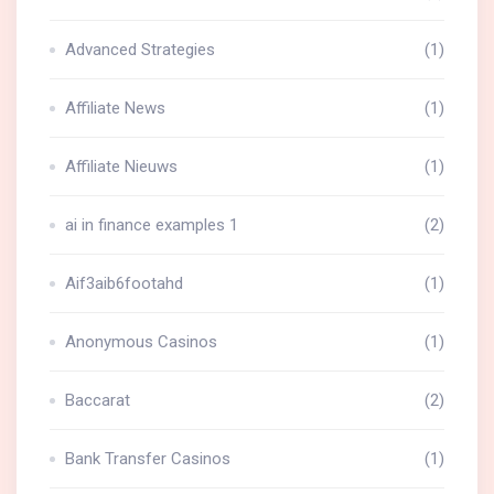
Advanced Strategies
(1)
Affiliate News
(1)
Affiliate Nieuws
(1)
ai in finance examples 1
(2)
Aif3aib6footahd
(1)
Anonymous Casinos
(1)
Baccarat
(2)
Bank Transfer Casinos
(1)