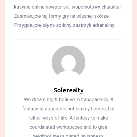
kasynie online nowatorski, wspólnotowy charakter.
Zasmakujcie tej formy gry na własnej skórze.
Przygotujcie się na solidny zastrzyk adrenaliny.
Solerealty
We dream big & believe in transparency. A
fantasy to assemble not simply homes, but
rather ways of life. A fantasy to make
coordinated workspaces and to give
neighborliness plated lavishness.