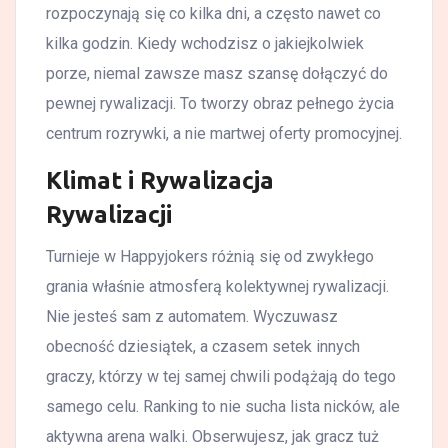
rozpoczynają się co kilka dni, a często nawet co
kilka godzin. Kiedy wchodzisz o jakiejkolwiek
porze, niemal zawsze masz szansę dołączyć do
pewnej rywalizacji. To tworzy obraz pełnego życia
centrum rozrywki, a nie martwej oferty promocyjnej.
Klimat i Rywalizacja
Rywalizacji
Turnieje w Happyjokers różnią się od zwykłego
grania właśnie atmosferą kolektywnej rywalizacji.
Nie jesteś sam z automatem. Wyczuwasz
obecność dziesiątek, a czasem setek innych
graczy, którzy w tej samej chwili podążają do tego
samego celu. Ranking to nie sucha lista nicków, ale
aktywna arena walki. Obserwujesz, jak gracz tuż