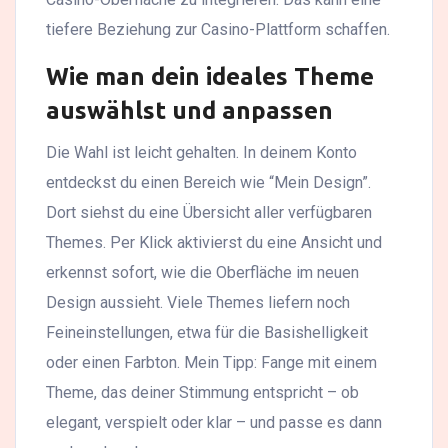
tiefere Beziehung zur Casino-Plattform schaffen.
Wie man dein ideales Theme
auswählst und anpassen
Die Wahl ist leicht gehalten. In deinem Konto
entdeckst du einen Bereich wie “Mein Design”.
Dort siehst du eine Übersicht aller verfügbaren
Themes. Per Klick aktivierst du eine Ansicht und
erkennst sofort, wie die Oberfläche im neuen
Design aussieht. Viele Themes liefern noch
Feineinstellungen, etwa für die Basishelligkeit
oder einen Farbton. Mein Tipp: Fange mit einem
Theme, das deiner Stimmung entspricht – ob
elegant, verspielt oder klar – und passe es dann