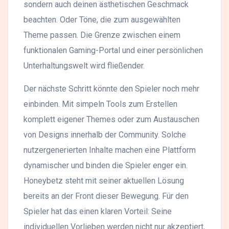
sondern auch deinen ästhetischen Geschmack
beachten. Oder Töne, die zum ausgewählten
Theme passen. Die Grenze zwischen einem
funktionalen Gaming-Portal und einer persönlichen
Unterhaltungswelt wird fließender.
Der nächste Schritt könnte den Spieler noch mehr
einbinden. Mit simpeln Tools zum Erstellen
komplett eigener Themes oder zum Austauschen
von Designs innerhalb der Community. Solche
nutzergenerierten Inhalte machen eine Plattform
dynamischer und binden die Spieler enger ein.
Honeybetz steht mit seiner aktuellen Lösung
bereits an der Front dieser Bewegung. Für den
Spieler hat das einen klaren Vorteil: Seine
individuellen Vorlieben werden nicht nur akzeptiert,