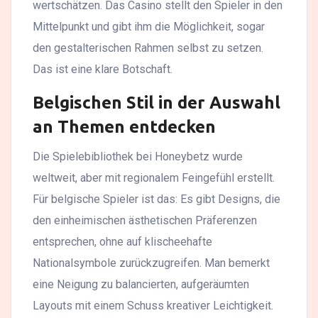
wertschätzen. Das Casino stellt den Spieler in den
Mittelpunkt und gibt ihm die Möglichkeit, sogar
den gestalterischen Rahmen selbst zu setzen.
Das ist eine klare Botschaft.
Belgischen Stil in der Auswahl
an Themen entdecken
Die Spielebibliothek bei Honeybetz wurde
weltweit, aber mit regionalem Feingefühl erstellt.
Für belgische Spieler ist das: Es gibt Designs, die
den einheimischen ästhetischen Präferenzen
entsprechen, ohne auf klischeehafte
Nationalsymbole zurückzugreifen. Man bemerkt
eine Neigung zu balancierten, aufgeräumten
Layouts mit einem Schuss kreativer Leichtigkeit.