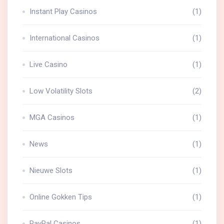
Instant Play Casinos
(1)
International Casinos
(1)
Live Casino
(1)
Low Volatility Slots
(2)
MGA Casinos
(1)
News
(1)
Nieuwe Slots
(1)
Online Gokken Tips
(1)
PayPal Casinos
(1)