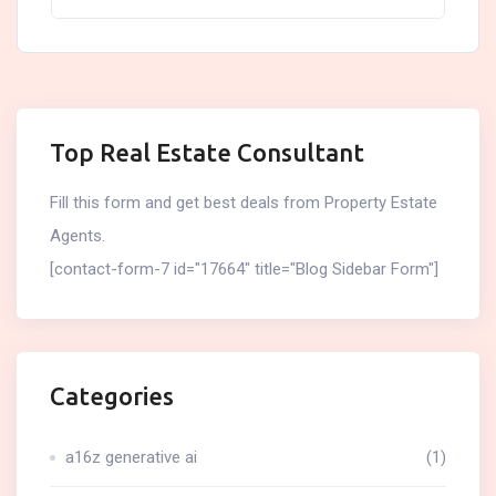
Top Real Estate Consultant
Fill this form and get best deals from Property Estate
Agents.
[contact-form-7 id="17664" title="Blog Sidebar Form"]
Categories
a16z generative ai
(1)