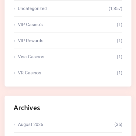
Uncategorized
(1,857)
VIP Casino's
(1)
VIP Rewards
(1)
Visa Casinos
(1)
VR Casinos
(1)
Archives
August 2026
(35)