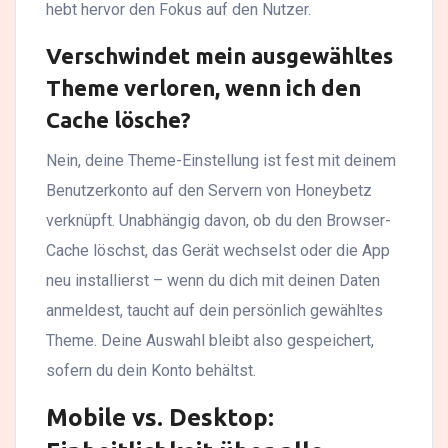
hebt hervor den Fokus auf den Nutzer.
Verschwindet mein ausgewähltes
Theme verloren, wenn ich den
Cache lösche?
Nein, deine Theme-Einstellung ist fest mit deinem
Benutzerkonto auf den Servern von Honeybetz
verknüpft. Unabhängig davon, ob du den Browser-
Cache löschst, das Gerät wechselst oder die App
neu installierst – wenn du dich mit deinen Daten
anmeldest, taucht auf dein persönlich gewähltes
Theme. Deine Auswahl bleibt also gespeichert,
sofern du dein Konto behältst.
Mobile vs. Desktop: