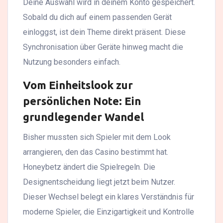
Deine Auswahl wird in deinem Konto gespeichert.
Sobald du dich auf einem passenden Gerät
einloggst, ist dein Theme direkt präsent. Diese
Synchronisation über Geräte hinweg macht die
Nutzung besonders einfach.
Vom Einheitslook zur
persönlichen Note: Ein
grundlegender Wandel
Bisher mussten sich Spieler mit dem Look
arrangieren, den das Casino bestimmt hat.
Honeybetz ändert die Spielregeln. Die
Designentscheidung liegt jetzt beim Nutzer.
Dieser Wechsel belegt ein klares Verständnis für
moderne Spieler, die Einzigartigkeit und Kontrolle