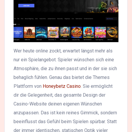
Wer heute online zockt, erwartet längst mehr als
nur ein Spielangebot. Spieler wünschen sich eine
Atmosphäre, die zu ihnen passt und in der sie sich
behaglich fühlen. Genau das bietet die Themes
Plattform von
Honeybetz Casino
. Sie ermöglicht
dir die Gelegenheit, das gesamte Design der
Casino-Website deinen eigenen Wünschen
anzupassen. Das ist kein reines Gimmick, sondern
beeinflusst das Gefühl beim Spielen spürbar. Statt
der immer identischen, statischen Optik vieler