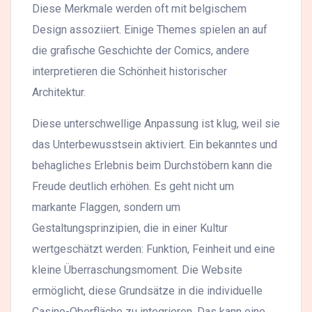
Diese Merkmale werden oft mit belgischem
Design assoziiert. Einige Themes spielen an auf
die grafische Geschichte der Comics, andere
interpretieren die Schönheit historischer
Architektur.
Diese unterschwellige Anpassung ist klug, weil sie
das Unterbewusstsein aktiviert. Ein bekanntes und
behagliches Erlebnis beim Durchstöbern kann die
Freude deutlich erhöhen. Es geht nicht um
markante Flaggen, sondern um
Gestaltungsprinzipien, die in einer Kultur
wertgeschätzt werden: Funktion, Feinheit und eine
kleine Überraschungsmoment. Die Website
ermöglicht, diese Grundsätze in die individuelle
Casino-Oberfläche zu integrieren. Das kann eine