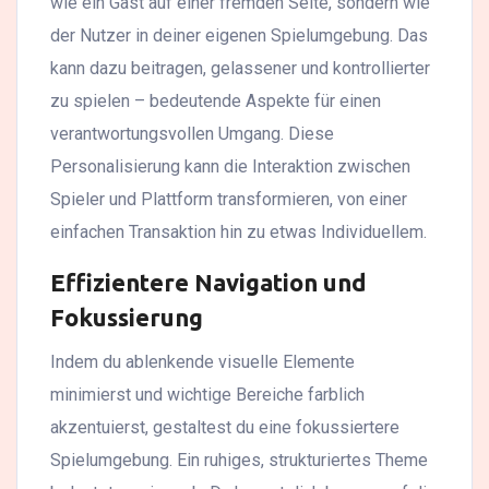
wie ein Gast auf einer fremden Seite, sondern wie
der Nutzer in deiner eigenen Spielumgebung. Das
kann dazu beitragen, gelassener und kontrollierter
zu spielen – bedeutende Aspekte für einen
verantwortungsvollen Umgang. Diese
Personalisierung kann die Interaktion zwischen
Spieler und Plattform transformieren, von einer
einfachen Transaktion hin zu etwas Individuellem.
Effizientere Navigation und
Fokussierung
Indem du ablenkende visuelle Elemente
minimierst und wichtige Bereiche farblich
akzentuierst, gestaltest du eine fokussiertere
Spielumgebung. Ein ruhiges, strukturiertes Theme