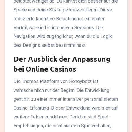
belastet weniger ab. Du kannst dich besser auf die
Spiele und deine Strategie konzentrieren. Diese
reduzierte kognitive Belastung ist ein echter
Vorteil, speziell in intensiven Sessions. Die
Navigation wird zugänglicher, wenn du die Logik
des Designs selbst bestimmt hast.
Der Ausblick der Anpassung
bei Online Casinos
Die Themes Plattform von Honeybetz ist
wahrscheinlich nur der Beginn. Die Entwicklung
geht hin zu einer immer intensiver personalisierten
Casino-Erfahrung. Dieser Entwicklung wird sich auf
weitere Felder ausdehnen. Denkbar sind Spiel-
Empfehlungen, die nicht nur dein Spielverhalten,