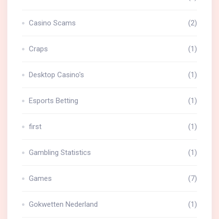
Casino Scams
(2)
Craps
(1)
Desktop Casino's
(1)
Esports Betting
(1)
first
(1)
Gambling Statistics
(1)
Games
(7)
Gokwetten Nederland
(1)