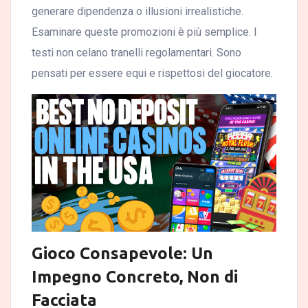
generare dipendenza o illusioni irrealistiche.
Esaminare queste promozioni è più semplice. I
testi non celano tranelli regolamentari. Sono
pensati per essere equi e rispettosi del giocatore.
Gioco Consapevole: Un
Impegno Concreto, Non di
Facciata