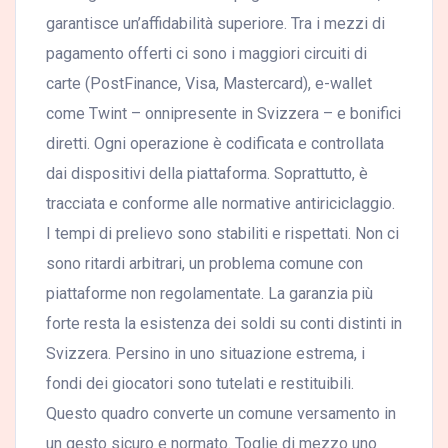
garantisce un’affidabilità superiore. Tra i mezzi di
pagamento offerti ci sono i maggiori circuiti di
carte (PostFinance, Visa, Mastercard), e-wallet
come Twint – onnipresente in Svizzera – e bonifici
diretti. Ogni operazione è codificata e controllata
dai dispositivi della piattaforma. Soprattutto, è
tracciata e conforme alle normative antiriciclaggio.
I tempi di prelievo sono stabiliti e rispettati. Non ci
sono ritardi arbitrari, un problema comune con
piattaforme non regolamentate. La garanzia più
forte resta la esistenza dei soldi su conti distinti in
Svizzera. Persino in uno situazione estrema, i
fondi dei giocatori sono tutelati e restituibili.
Questo quadro converte un comune versamento in
un gesto sicuro e normato. Toglie di mezzo uno