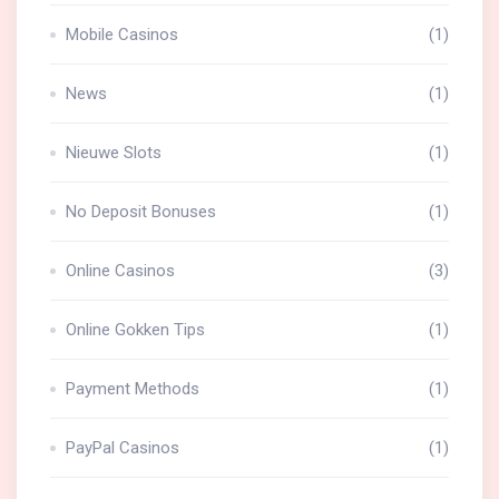
Mobile Casinos
(1)
News
(1)
Nieuwe Slots
(1)
No Deposit Bonuses
(1)
Online Casinos
(3)
Online Gokken Tips
(1)
Payment Methods
(1)
PayPal Casinos
(1)