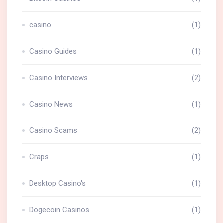
casino
(1)
Casino Guides
(1)
Casino Interviews
(2)
Casino News
(1)
Casino Scams
(2)
Craps
(1)
Desktop Casino's
(1)
Dogecoin Casinos
(1)