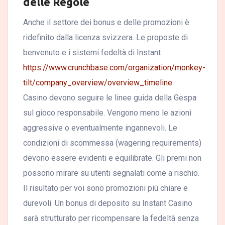
delle Regole
Anche il settore dei bonus e delle promozioni è
ridefinito dalla licenza svizzera. Le proposte di
benvenuto e i sistemi fedeltà di Instant
https://www.crunchbase.com/organization/monkey-
tilt/company_overview/overview_timeline
Casino devono seguire le linee guida della Gespa
sul gioco responsabile. Vengono meno le azioni
aggressive o eventualmente ingannevoli. Le
condizioni di scommessa (wagering requirements)
devono essere evidenti e equilibrate. Gli premi non
possono mirare su utenti segnalati come a rischio.
Il risultato per voi sono promozioni più chiare e
durevoli. Un bonus di deposito su Instant Casino
sarà strutturato per ricompensare la fedeltà senza