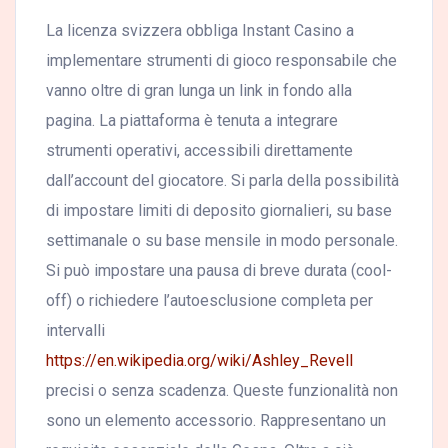
La licenza svizzera obbliga Instant Casino a
implementare strumenti di gioco responsabile che
vanno oltre di gran lunga un link in fondo alla
pagina. La piattaforma è tenuta a integrare
strumenti operativi, accessibili direttamente
dall’account del giocatore. Si parla della possibilità
di impostare limiti di deposito giornalieri, su base
settimanale o su base mensile in modo personale.
Si può impostare una pausa di breve durata (cool-
off) o richiedere l’autoesclusione completa per
intervalli
https://en.wikipedia.org/wiki/Ashley_Revell
precisi o senza scadenza. Queste funzionalità non
sono un elemento accessorio. Rappresentano un