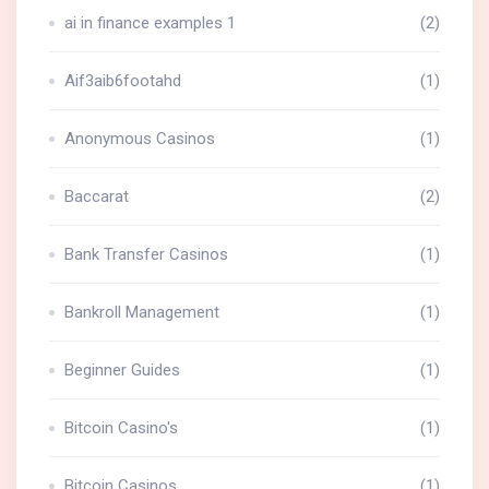
ai in finance examples 1
(2)
Aif3aib6footahd
(1)
Anonymous Casinos
(1)
Baccarat
(2)
Bank Transfer Casinos
(1)
Bankroll Management
(1)
Beginner Guides
(1)
Bitcoin Casino's
(1)
Bitcoin Casinos
(1)