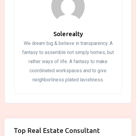
Solerealty
We dream big & believe in transparency. A
fantasy to assemble not simply homes, but
rather ways of life. A fantasy to make
coordinated workspaces and to give
neighborliness plated lavishness.
Top Real Estate Consultant