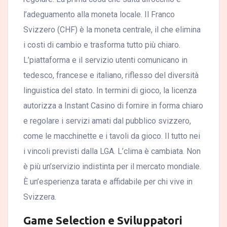
l’adeguamento alla moneta locale. Il Franco
Svizzero (CHF) è la moneta centrale, il che elimina
i costi di cambio e trasforma tutto più chiaro.
L’piattaforma e il servizio utenti comunicano in
tedesco, francese e italiano, riflesso del diversità
linguistica del stato. In termini di gioco, la licenza
autorizza a Instant Casino di fornire in forma chiaro
e regolare i servizi amati dal pubblico svizzero,
come le macchinette e i tavoli da gioco. Il tutto nei
i vincoli previsti dalla LGA. L’clima è cambiata. Non
è più un’servizio indistinta per il mercato mondiale.
È un’esperienza tarata e affidabile per chi vive in
Svizzera.
Game Selection e Sviluppatori