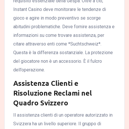
requisito essenziale della Gespa. Oltre a ciò,
Instant Casino deve monitorare le tendenze di
gioco e agire in modo preventivo se scorge
abitudini problematiche. Deve fornire assistenza e
informazioni su come trovare assistenza, per
citare attraverso enti come *Suchtschweiz*.
Questa è la differenza sostanziale. La protezione
del giocatore non è un accessorio. È il fulcro
dell’operazione.
Assistenza Clienti e
Risoluzione Reclami nel
Quadro Svizzero
Il assistenza clienti di un operatore autorizzato in
Svizzera ha un livello superiore. Il gruppo di