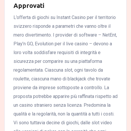
Approvati
L’offerta di giochi su Instant Casino per il territorio
svizzero risponde a parametri che vanno oltre il
mero divertimento. I provider di software – NetEnt,
Play’n GO, Evolution per il live casino – devono a
loro volta soddisfare requisiti di integrità e
sicurezza per comparire su una piattaforma
regolamentata. Ciascuna slot, ogni tavolo da
roulette, ciascuna mano di blackjack che trovate
proviene da imprese sottoposte a controllo. La
proposta potrebbe apparire più raffinata rispetto ad
un casino straniero senza licenza. Predomina la
qualità e la regolarità, non la quantità a tutti i costi.
Vi sono tuttavia decine di giochi, dalle slot video