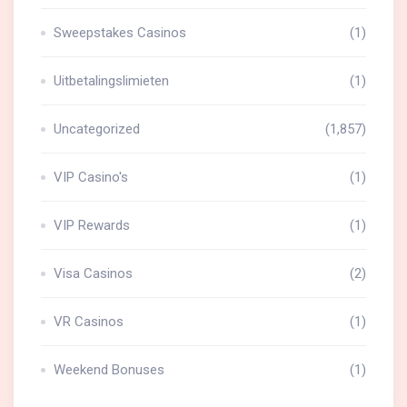
Sweepstakes Casinos
(1)
Uitbetalingslimieten
(1)
Uncategorized
(1,857)
VIP Casino's
(1)
VIP Rewards
(1)
Visa Casinos
(2)
VR Casinos
(1)
Weekend Bonuses
(1)