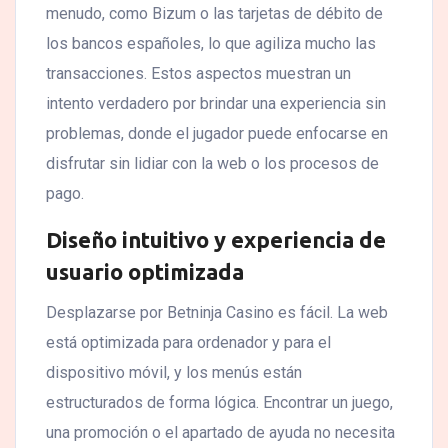
menudo, como Bizum o las tarjetas de débito de
los bancos españoles, lo que agiliza mucho las
transacciones. Estos aspectos muestran un
intento verdadero por brindar una experiencia sin
problemas, donde el jugador puede enfocarse en
disfrutar sin lidiar con la web o los procesos de
pago.
Diseño intuitivo y experiencia de
usuario optimizada
Desplazarse por Betninja Casino es fácil. La web
está optimizada para ordenador y para el
dispositivo móvil, y los menús están
estructurados de forma lógica. Encontrar un juego,
una promoción o el apartado de ayuda no necesita