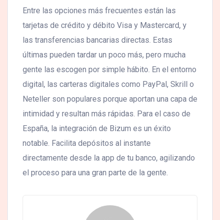
Entre las opciones más frecuentes están las
tarjetas de crédito y débito Visa y Mastercard, y
las transferencias bancarias directas. Estas
últimas pueden tardar un poco más, pero mucha
gente las escogen por simple hábito. En el entorno
digital, las carteras digitales como PayPal, Skrill o
Neteller son populares porque aportan una capa de
intimidad y resultan más rápidas. Para el caso de
España, la integración de Bizum es un éxito
notable. Facilita depósitos al instante
directamente desde la app de tu banco, agilizando
el proceso para una gran parte de la gente.