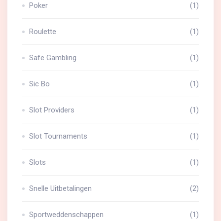
Poker
(1)
Roulette
(1)
Safe Gambling
(1)
Sic Bo
(1)
Slot Providers
(1)
Slot Tournaments
(1)
Slots
(1)
Snelle Uitbetalingen
(2)
Sportweddenschappen
(1)