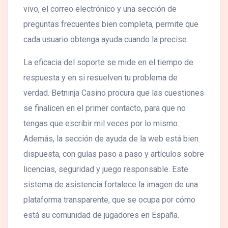
vivo, el correo electrónico y una sección de
preguntas frecuentes bien completa, permite que
cada usuario obtenga ayuda cuando la precise.
La eficacia del soporte se mide en el tiempo de
respuesta y en si resuelven tu problema de
verdad. Betninja Casino procura que las cuestiones
se finalicen en el primer contacto, para que no
tengas que escribir mil veces por lo mismo.
Además, la sección de ayuda de la web está bien
dispuesta, con guías paso a paso y artículos sobre
licencias, seguridad y juego responsable. Este
sistema de asistencia fortalece la imagen de una
plataforma transparente, que se ocupa por cómo
está su comunidad de jugadores en España.