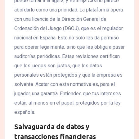
puede tomar a la ligera, y Betninja Casino parece
abordarlo como una prioridad. La plataforma opera
con una licencia de la Dirección General de
Ordenación del Juego (DGOJ), que es el regulador
nacional en España. Esto no solo les da permiso
para operar legalmente, sino que les obliga a pasar
auditorías periódicas. Estas revisiones certifican
que los juegos son justos, que los datos
personales están protegidos y que la empresa es
solvente. Acatar con esta normativa es, para el
jugador, una garantía. Entiendes que tus intereses
están, al menos en el papel, protegidos por la ley
española.
Salvaguarda de datos y
transacciones financieras