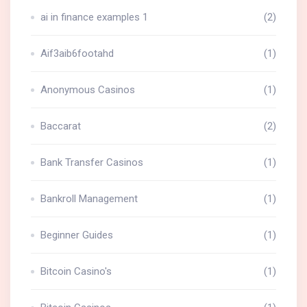
ai in finance examples 1
(2)
Aif3aib6footahd
(1)
Anonymous Casinos
(1)
Baccarat
(2)
Bank Transfer Casinos
(1)
Bankroll Management
(1)
Beginner Guides
(1)
Bitcoin Casino's
(1)