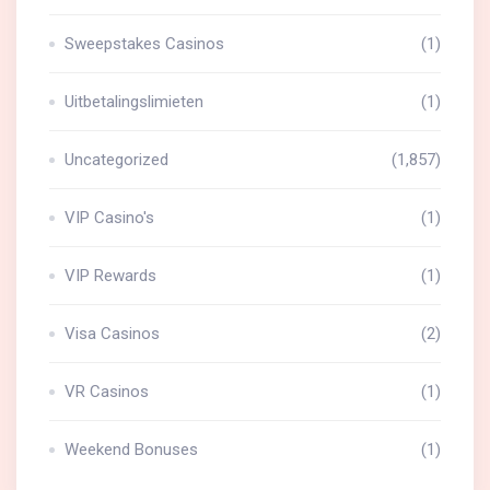
Sweepstakes Casinos
(1)
Uitbetalingslimieten
(1)
Uncategorized
(1,857)
VIP Casino's
(1)
VIP Rewards
(1)
Visa Casinos
(2)
VR Casinos
(1)
Weekend Bonuses
(1)