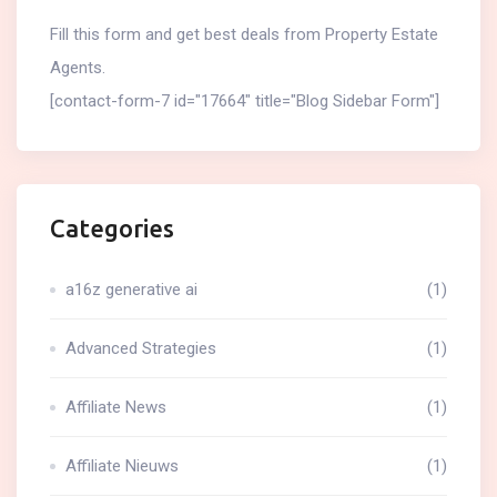
Fill this form and get best deals from Property Estate
Agents.
[contact-form-7 id="17664" title="Blog Sidebar Form"]
Categories
a16z generative ai
(1)
Advanced Strategies
(1)
Affiliate News
(1)
Affiliate Nieuws
(1)