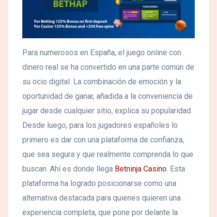
Para numerosos en España, el juego online con
dinero real se ha convertido en una parte común de
su ocio digital. La combinación de emoción y la
oportunidad de ganar, añadida a la conveniencia de
jugar desde cualquier sitio, explica su popularidad.
Desde luego, para los jugadores españoles lo
primero es dar con una plataforma de confianza,
que sea segura y que realmente comprenda lo que
buscan. Ahí es donde llega
Betninja Casino
. Esta
plataforma ha logrado posicionarse como una
alternativa destacada para quienes quieren una
experiencia completa, que pone por delante la