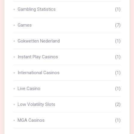
Gambling Statistics
(1)
Games
(7)
Gokwetten Nederland
(1)
Instant Play Casinos
(1)
International Casinos
(1)
Live Casino
(1)
Low Volatility Slots
(2)
MGA Casinos
(1)