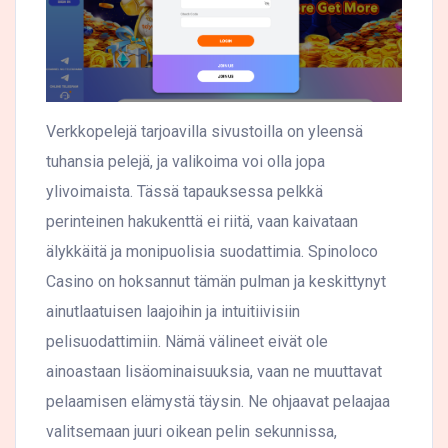
Verkkopelejä tarjoavilla sivustoilla on yleensä
tuhansia pelejä, ja valikoima voi olla jopa
ylivoimaista. Tässä tapauksessa pelkkä
perinteinen hakukenttä ei riitä, vaan kaivataan
älykkäitä ja monipuolisia suodattimia. Spinoloco
Casino on hoksannut tämän pulman ja keskittynyt
ainutlaatuisen laajoihin ja intuitiivisiin
pelisuodattimiin. Nämä välineet eivät ole
ainoastaan lisäominaisuuksia, vaan ne muuttavat
pelaamisen elämystä täysin. Ne ohjaavat pelaajaa
valitsemaan juuri oikean pelin sekunnissa,