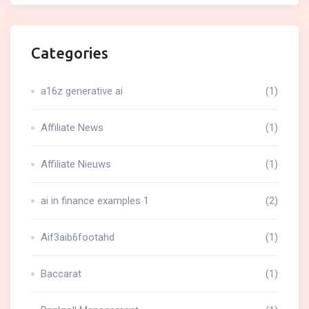
Categories
a16z generative ai
(1)
Affiliate News
(1)
Affiliate Nieuws
(1)
ai in finance examples 1
(2)
Aif3aib6footahd
(1)
Baccarat
(1)