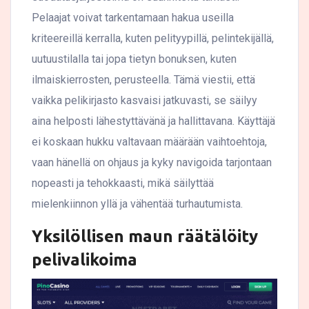
Pelaajat voivat tarkentamaan hakua useilla
kriteereillä kerralla, kuten pelityypillä, pelintekijällä,
uutuustilalla tai jopa tietyn bonuksen, kuten
ilmaiskierrosten, perusteella. Tämä viestii, että
vaikka pelikirjasto kasvaisi jatkuvasti, se säilyy
aina helposti lähestyttävänä ja hallittavana. Käyttäjä
ei koskaan hukku valtavaan määrään vaihtoehtoja,
vaan hänellä on ohjaus ja kyky navigoida tarjontaan
nopeasti ja tehokkaasti, mikä säilyttää
mielenkiinnon yllä ja vähentää turhautumista.
Yksilöllisen maun räätälöity
pelivalikoima