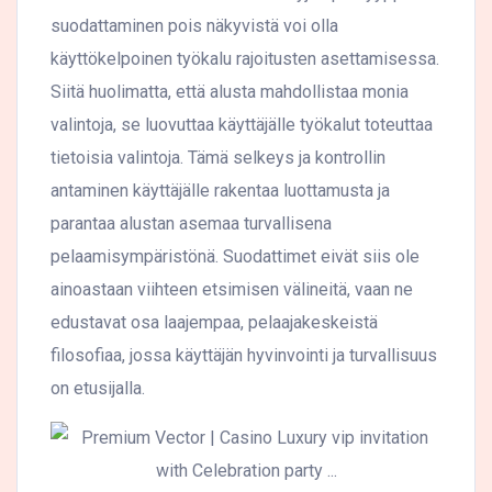
suodattaminen pois näkyvistä voi olla
käyttökelpoinen työkalu rajoitusten asettamisessa.
Siitä huolimatta, että alusta mahdollistaa monia
valintoja, se luovuttaa käyttäjälle työkalut toteuttaa
tietoisia valintoja. Tämä selkeys ja kontrollin
antaminen käyttäjälle rakentaa luottamusta ja
parantaa alustan asemaa turvallisena
pelaamisympäristönä. Suodattimet eivät siis ole
ainoastaan viihteen etsimisen välineitä, vaan ne
edustavat osa laajempaa, pelaajakeskeistä
filosofiaa, jossa käyttäjän hyvinvointi ja turvallisuus
on etusijalla.