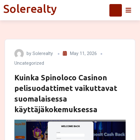
Skip
Solerealty
Solerealty
to
content
by
Solerealty
May 11, 2026
Uncategorized
Kuinka Spinoloco Casinon
pelisuodattimet vaikuttavat
suomalaisessa
käyttäjäkokemuksessa