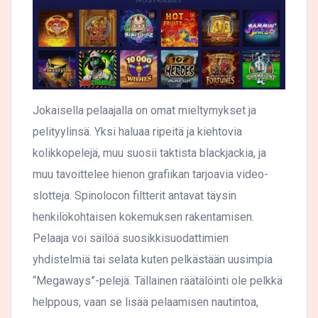
Jokaisella pelaajalla on omat mieltymykset ja
pelityylinsä. Yksi haluaa ripeitä ja kiehtovia
kolikkopelejä, muu suosii taktista blackjackia, ja
muu tavoittelee hienon grafiikan tarjoavia video-
slotteja. Spinolocon filtterit antavat täysin
henkilökohtaisen kokemuksen rakentamisen.
Pelaaja voi säilöä suosikkisuodattimien
yhdistelmiä tai selata kuten pelkästään uusimpia
“Megaways”-pelejä. Tällainen räätälöinti ole pelkkä
helppous, vaan se lisää pelaamisen nautintoa,