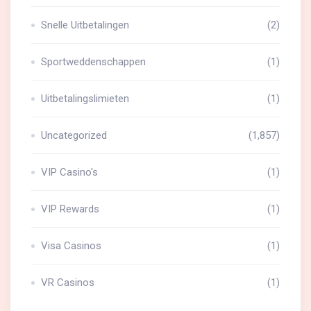
Snelle Uitbetalingen
(2)
Sportweddenschappen
(1)
Uitbetalingslimieten
(1)
Uncategorized
(1,857)
VIP Casino's
(1)
VIP Rewards
(1)
Visa Casinos
(1)
VR Casinos
(1)