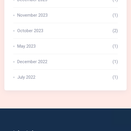
November 2023
(1)
October 2023
(2)
May 2023
(1)
December 2022
(1)
July 2022
(1)