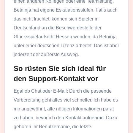
einen anderen Kollegen oder eine Teamleitung.
Betninja hat eigene Eskalationsstufen. Falls auch
das nicht fruchtet, können sich Spieler in
Deutschland an die Beschwerdestelle der
Glücksspielaufsicht Hessen wenden, da Betninja
unter einer deutschen Lizenz arbeitet. Das ist aber
jederzeit der äußerste Ausweg.
So rüsten Sie sich ideal für
den Support-Kontakt vor
Egal ob Chat oder E-Mail: Durch die passende
Vorbereitung geht alles viel schneller. Ich habe es
mir angewöhnt, alle nötigen Informationen parat
zu haben, bevor ich den Kontakt aufnehme. Dazu
gehören Ihr Benutzername, die letzte