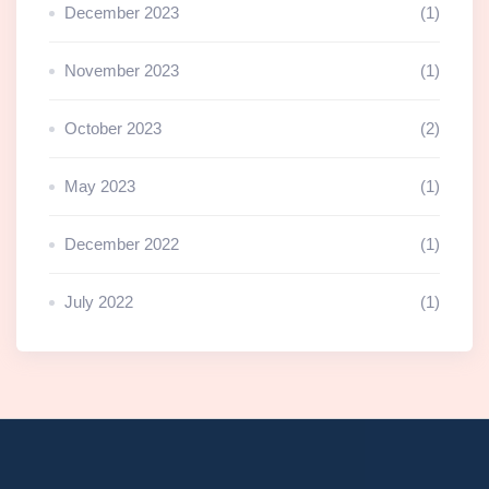
December 2023
(1)
November 2023
(1)
October 2023
(2)
May 2023
(1)
December 2022
(1)
July 2022
(1)