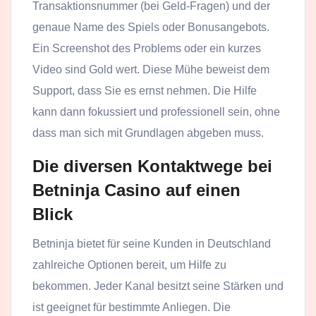
Transaktionsnummer (bei Geld-Fragen) und der
genaue Name des Spiels oder Bonusangebots.
Ein Screenshot des Problems oder ein kurzes
Video sind Gold wert. Diese Mühe beweist dem
Support, dass Sie es ernst nehmen. Die Hilfe
kann dann fokussiert und professionell sein, ohne
dass man sich mit Grundlagen abgeben muss.
Die diversen Kontaktwege bei
Betninja Casino auf einen
Blick
Betninja bietet für seine Kunden in Deutschland
zahlreiche Optionen bereit, um Hilfe zu
bekommen. Jeder Kanal besitzt seine Stärken und
ist geeignet für bestimmte Anliegen. Die