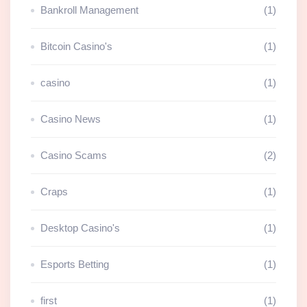
Bankroll Management
(1)
Bitcoin Casino's
(1)
casino
(1)
Casino News
(1)
Casino Scams
(2)
Craps
(1)
Desktop Casino's
(1)
Esports Betting
(1)
first
(1)