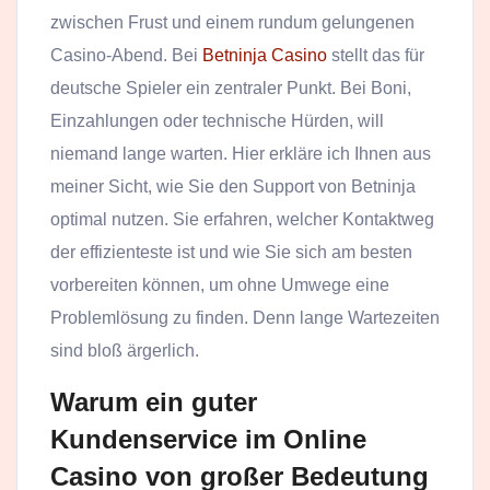
zwischen Frust und einem rundum gelungenen
Casino-Abend. Bei
Betninja Casino
stellt das für
deutsche Spieler ein zentraler Punkt. Bei Boni,
Einzahlungen oder technische Hürden, will
niemand lange warten. Hier erkläre ich Ihnen aus
meiner Sicht, wie Sie den Support von Betninja
optimal nutzen. Sie erfahren, welcher Kontaktweg
der effizienteste ist und wie Sie sich am besten
vorbereiten können, um ohne Umwege eine
Problemlösung zu finden. Denn lange Wartezeiten
sind bloß ärgerlich.
Warum ein guter
Kundenservice im Online
Casino von großer Bedeutung