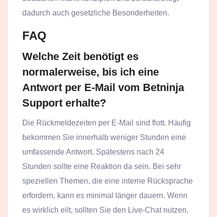
dadurch auch gesetzliche Besonderheiten.
FAQ
Welche Zeit benötigt es
normalerweise, bis ich eine
Antwort per E-Mail vom Betninja
Support erhalte?
Die Rückmeldezeiten per E-Mail sind flott. Häufig
bekommen Sie innerhalb weniger Stunden eine
umfassende Antwort. Spätestens nach 24
Stunden sollte eine Reaktion da sein. Bei sehr
speziellen Themen, die eine interne Rücksprache
erfordern, kann es minimal länger dauern. Wenn
es wirklich eilt, sollten Sie den Live-Chat nutzen.