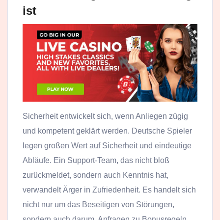
ist
Sicherheit entwickelt sich, wenn Anliegen zügig
und kompetent geklärt werden. Deutsche Spieler
legen großen Wert auf Sicherheit und eindeutige
Abläufe. Ein Support-Team, das nicht bloß
zurückmeldet, sondern auch Kenntnis hat,
verwandelt Ärger in Zufriedenheit. Es handelt sich
nicht nur um das Beseitigen von Störungen,
sondern auch darum, Anfragen zu Bonusregeln