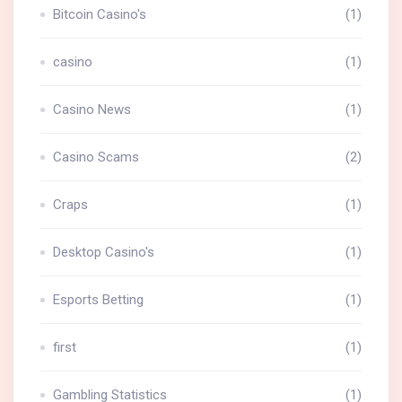
Bitcoin Casino's
(1)
casino
(1)
Casino News
(1)
Casino Scams
(2)
Craps
(1)
Desktop Casino's
(1)
Esports Betting
(1)
first
(1)
Gambling Statistics
(1)