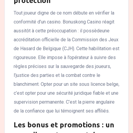
protection
Tout joueur digne de ce nom débute en vérifier la
conformité d’un casino. Bonuskong Casino réagit
aussitôt à cette préoccupation : il possèdeune
accréditation officielle de la Commission des Jeux
de Hasard de Belgique (CJH). Cette habilitation est
rigoureuse. Elle impose à l’opérateur à suivre des
règles précises sur la sauvegarde des joueurs,
l’justice des parties et la combat contre le
blanchiment. Opter pour un site sous licence belge,
c’est opter pour une sécurité juridique fiable et une
supervision permanente. C’est la pierre angulaire
de la confiance que lui témoignent ses affiliés.
Les bonus et promotions : un