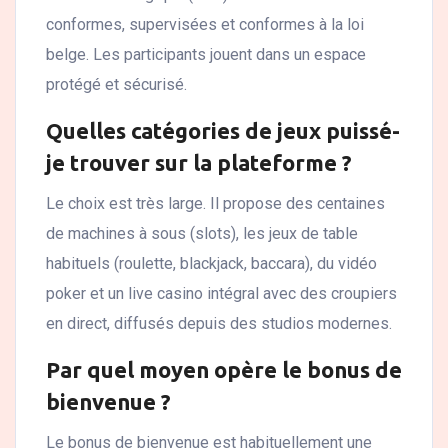
conformes, supervisées et conformes à la loi
belge. Les participants jouent dans un espace
protégé et sécurisé.
Quelles catégories de jeux puissé-
je trouver sur la plateforme ?
Le choix est très large. Il propose des centaines
de machines à sous (slots), les jeux de table
habituels (roulette, blackjack, baccara), du vidéo
poker et un live casino intégral avec des croupiers
en direct, diffusés depuis des studios modernes.
Par quel moyen opère le bonus de
bienvenue ?
Le bonus de bienvenue est habituellement une