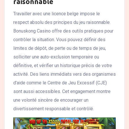
raisonnable
Travailler avec une licence belge impose le
respect absolu des principes du jeu raisonnable.
Bonuskong Casino offre des outils pratiques pour
contrôler la situation. Vous pouvez définir des
limites de dépôt, de perte ou de temps de jeu,
solliciter une auto-exclusion temporaire ou
définitive, et vérifier un historique précis de votre
activité. Des liens immédiats vers des organismes
d’aide comme le Centre de Jeu Excessif (CJE)
sont aussi accessibles. Cet engagement montre
une volonté sincère de encourager un
divertissement responsable et contrôlé.