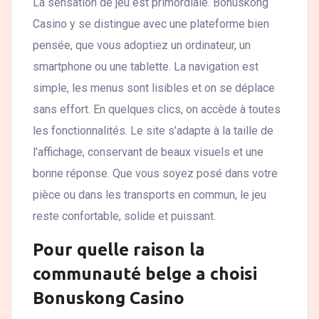
La sensation de jeu est primordiale. Bonuskong
Casino y se distingue avec une plateforme bien
pensée, que vous adoptiez un ordinateur, un
smartphone ou une tablette. La navigation est
simple, les menus sont lisibles et on se déplace
sans effort. En quelques clics, on accède à toutes
les fonctionnalités. Le site s’adapte à la taille de
l’affichage, conservant de beaux visuels et une
bonne réponse. Que vous soyez posé dans votre
pièce ou dans les transports en commun, le jeu
reste confortable, solide et puissant.
Pour quelle raison la
communauté belge a choisi
Bonuskong Casino