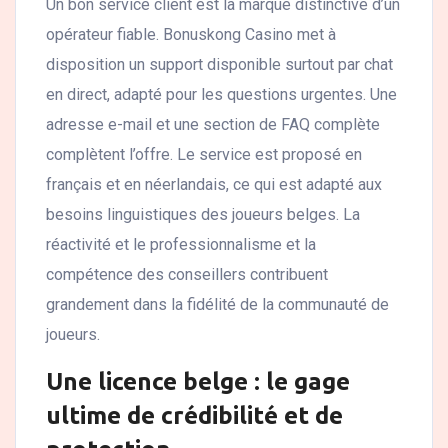
Un bon service client est la marque distinctive d’un
opérateur fiable. Bonuskong Casino met à
disposition un support disponible surtout par chat
en direct, adapté pour les questions urgentes. Une
adresse e-mail et une section de FAQ complète
complètent l’offre. Le service est proposé en
français et en néerlandais, ce qui est adapté aux
besoins linguistiques des joueurs belges. La
réactivité et le professionnalisme et la
compétence des conseillers contribuent
grandement dans la fidélité de la communauté de
joueurs.
Une licence belge : le gage
ultime de crédibilité et de