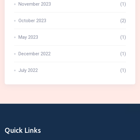
November 2023
(1)
October 2023
(2)
May 2023
(1)
December 2022
(1)
July 2022
(1)
Quick Links