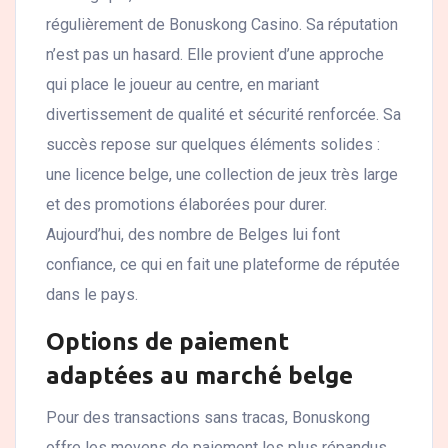
régulièrement de Bonuskong Casino. Sa réputation
n’est pas un hasard. Elle provient d’une approche
qui place le joueur au centre, en mariant
divertissement de qualité et sécurité renforcée. Sa
succès repose sur quelques éléments solides :
une licence belge, une collection de jeux très large
et des promotions élaborées pour durer.
Aujourd’hui, des nombre de Belges lui font
confiance, ce qui en fait une plateforme de réputée
dans le pays.
Options de paiement
adaptées au marché belge
Pour des transactions sans tracas, Bonuskong
offre les moyens de paiement les plus répandus