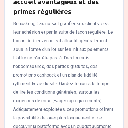
accueil avantageux et des
primes régulières
Bonuskong Casino sait gratifier ses clients, dès
leur adhésion et par la suite de façon régulière. Le
bonus de bienvenue est attractif, généralement
sous la forme d’un lot sur les initiaux paiements.
L’offre ne s’arrête pas là. Des tournois
hebdomadaires, des parties gratuites, des
promotions cashback et un plan de fidélité
rythment la vie du site. Gardez toujours le temps
de lire les conditions générales, surtout les
exigences de mise (wagering requirements).
Adéquatement exploitées, ces promotions offrent
la possibilité de jouer plus longuement et de
découvrir la plateforme avec un budget augmenté.