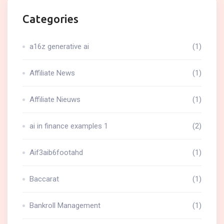
Categories
a16z generative ai
(1)
Affiliate News
(1)
Affiliate Nieuws
(1)
ai in finance examples 1
(2)
Aif3aib6footahd
(1)
Baccarat
(1)
Bankroll Management
(1)