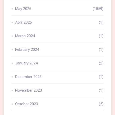
May 2026
(1859)
April 2026
(1)
March 2024
(1)
February 2024
(1)
January 2024
(2)
December 2023
(1)
November 2023
(1)
October 2023
(2)