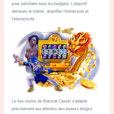
pour satisfaire tous les budgets. L’objectif
demeure le même : amplifier l’immersion et
l’interactivité.
Le live casino de Robocat Casino s’adapte
précisément aux attentes des joueurs belges :