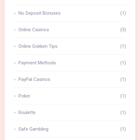
No Deposit Bonuses
(1)
Online Casinos
(3)
Online Gokken Tips
(1)
Payment Methods
(1)
PayPal Casinos
(1)
Poker
(1)
Roulette
(1)
Safe Gambling
(1)