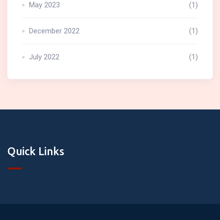
May 2023
(1)
December 2022
(1)
July 2022
(1)
Quick Links