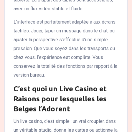
avec un flux vidéo stable et fluide.
L’interface est parfaitement adaptée à aux écrans
tactiles. Jouer, taper un message dans le chat, ou
ajuster la perspective s’effectue d’une simple
pression. Que vous soyez dans les transports ou
chez vous, l’expérience est complète. Vous
conservez la totalité des fonctions par rapport à la
version bureau.
C’est quoi un Live Casino et
Raisons pour lesquelles les
Belges l’Adorent
Un live casino, c’est simple : un vrai croupier, dans
un véritable studio, donne les cartes ou actionne la