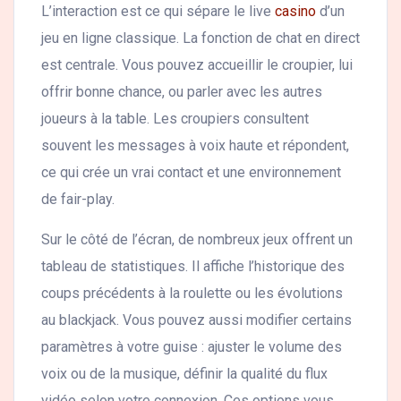
L’interaction est ce qui sépare le live
casino
d’un
jeu en ligne classique. La fonction de chat en direct
est centrale. Vous pouvez accueillir le croupier, lui
offrir bonne chance, ou parler avec les autres
joueurs à la table. Les croupiers consultent
souvent les messages à voix haute et répondent,
ce qui crée un vrai contact et une environnement
de fair-play.
Sur le côté de l’écran, de nombreux jeux offrent un
tableau de statistiques. Il affiche l’historique des
coups précédents à la roulette ou les évolutions
au blackjack. Vous pouvez aussi modifier certains
paramètres à votre guise : ajuster le volume des
voix ou de la musique, définir la qualité du flux
vidéo selon votre connexion. Ces options vous