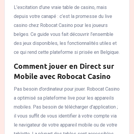
L’excitation d’une vraie table de casino, mais
depuis votre canapé : c’est la promesse du live
casino chez Robocat Casino pour les joueurs
belges. Ce guide vous fait découvrir l’ensemble
des jeux disponibles, les fonctionnalités utiles et
ce qui rend cette plateforme si prisée en Belgique.
Comment jouer en Direct sur
Mobile avec Robocat Casino
Pas besoin d’ordinateur pour jouer. Robocat Casino
a optimisé sa plateforme live pour les appareils
mobiles. Pas besoin de télécharger d’application ;
il vous suffit de vous identifier à votre compte via
le navigateur de votre appareil mobile ou de votre
tablette. La plupart des tables sont accessibles,