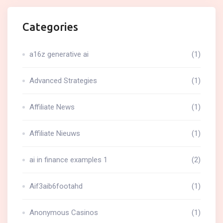
Categories
a16z generative ai
(1)
Advanced Strategies
(1)
Affiliate News
(1)
Affiliate Nieuws
(1)
ai in finance examples 1
(2)
Aif3aib6footahd
(1)
Anonymous Casinos
(1)