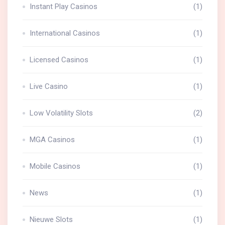
Instant Play Casinos
(1)
International Casinos
(1)
Licensed Casinos
(1)
Live Casino
(1)
Low Volatility Slots
(2)
MGA Casinos
(1)
Mobile Casinos
(1)
News
(1)
Nieuwe Slots
(1)