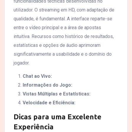
funcionalidades técnicas desenvolvidas no
utilizador. O streaming em HD, com adaptação de
qualidade, é fundamental. A interface reparte-se
entre o vídeo principal e a área de apostas
intuitiva. Recursos como histórico de resultados,
estatísticas e opções de áudio aprimoram
significativamente a usabilidade e o domínio do
jogador.
Chat ao Vivo:
Informações do Jogo:
Vistas Múltiplas e Estatísticas:
Velocidade e Eficiência:
Dicas para uma Excelente
Experiência