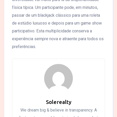
física típica. Um participante pode, em minutos,
passar de um blackjack clássico para uma roleta
de estúdio luxuoso e depois para um game show
participativo. Esta multiplicidade conserva a
experiência sempre nova e atraente para todos os
preferências.
Solerealty
We dream big & believe in transparency. A