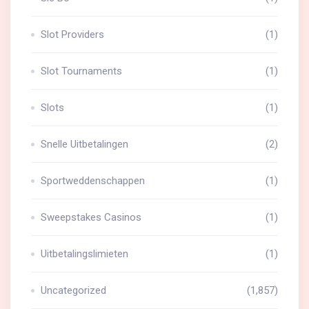
Slot Providers
(1)
Slot Tournaments
(1)
Slots
(1)
Snelle Uitbetalingen
(2)
Sportweddenschappen
(1)
Sweepstakes Casinos
(1)
Uitbetalingslimieten
(1)
Uncategorized
(1,857)