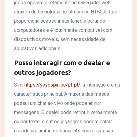
jogos operam diretamente no navegador web
através de tecnologia de streaming HTML5. Isto
proporciona acesso instantâneo a partir de
computadores e é totalmente compatível com
dispositivos móveis, sem necessidade de
aplicativos adicionais.
Posso interagir com o dealer e
outros jogadores?
Sim,
https://yoyospin.eu/pt-pt/
, a interação é uma
característica principal. A maioria das mesas
possui um chat ao vivo onde pode enviar
mensagens. O dealer pode retribuir verbalmente
ou por texto, e outros jogadores podem entrar,
criando um ambiente social. As conversas são