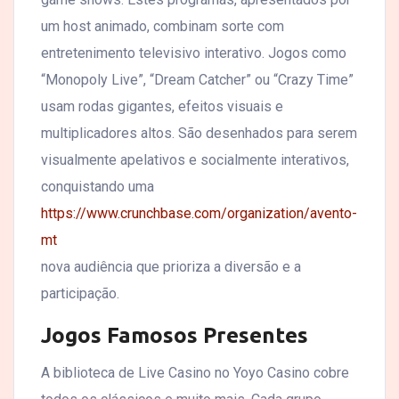
um host animado, combinam sorte com
entretenimento televisivo interativo. Jogos como
“Monopoly Live”, “Dream Catcher” ou “Crazy Time”
usam rodas gigantes, efeitos visuais e
multiplicadores altos. São desenhados para serem
visualmente apelativos e socialmente interativos,
conquistando uma
https://www.crunchbase.com/organization/avento-
mt
nova audiência que prioriza a diversão e a
participação.
Jogos Famosos Presentes
A biblioteca de Live Casino no Yoyo Casino cobre