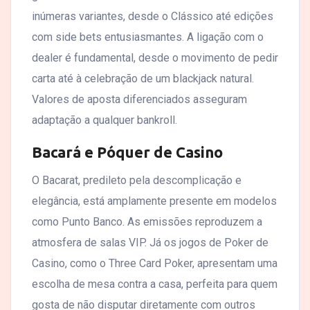
inúmeras variantes, desde o Clássico até edições
com side bets entusiasmantes. A ligação com o
dealer é fundamental, desde o movimento de pedir
carta até à celebração de um blackjack natural.
Valores de aposta diferenciados asseguram
adaptação a qualquer bankroll.
Bacará e Póquer de Casino
O Bacarat, predileto pela descomplicação e
elegância, está amplamente presente em modelos
como Punto Banco. As emissões reproduzem a
atmosfera de salas VIP. Já os jogos de Poker de
Casino, como o Three Card Poker, apresentam uma
escolha de mesa contra a casa, perfeita para quem
gosta de não disputar diretamente com outros