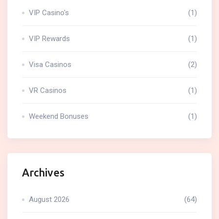
VIP Casino's
(1)
VIP Rewards
(1)
Visa Casinos
(2)
VR Casinos
(1)
Weekend Bonuses
(1)
Archives
August 2026
(64)