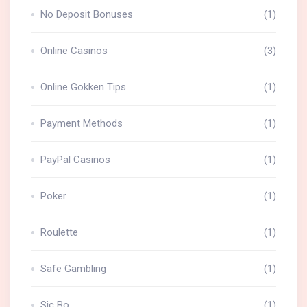
No Deposit Bonuses
(1)
Online Casinos
(3)
Online Gokken Tips
(1)
Payment Methods
(1)
PayPal Casinos
(1)
Poker
(1)
Roulette
(1)
Safe Gambling
(1)
Sic Bo
(1)