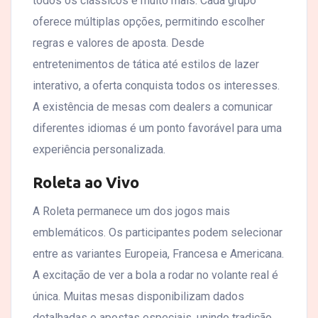
todos os clássicos e muito mais. Cada grupo
oferece múltiplas opções, permitindo escolher
regras e valores de aposta. Desde
entretenimentos de tática até estilos de lazer
interativo, a oferta conquista todos os interesses.
A existência de mesas com dealers a comunicar
diferentes idiomas é um ponto favorável para uma
experiência personalizada.
Roleta ao Vivo
A Roleta permanece um dos jogos mais
emblemáticos. Os participantes podem selecionar
entre as variantes Europeia, Francesa e Americana.
A excitação de ver a bola a rodar no volante real é
única. Muitas mesas disponibilizam dados
detalhadas e apostas especiais, unindo tradição