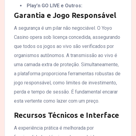
Play’n GO LIVE e Outros:
Garantia e Jogo Responsável
A segurança é um pilar não negociável. O Yoyo
Casino opera sob licença concedida, assegurando
que todos os jogos ao vivo são verificados por
organismos autônomos. A transmissão ao vivo é
uma camada extra de proteção. Simultaneamente,
a plataforma proporciona ferramentas robustas de
jogo responsável, como limites de investimento,
perda e tempo de sessão. É fundamental encarar
esta vertente como lazer com um preço.
Recursos Técnicos e Interface
A experiência prática é melhorada por