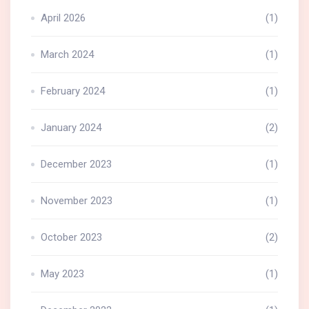
April 2026
(1)
March 2024
(1)
February 2024
(1)
January 2024
(2)
December 2023
(1)
November 2023
(1)
October 2023
(2)
May 2023
(1)