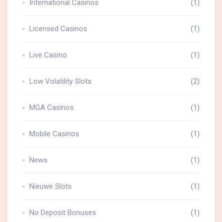
International Casinos
(1)
Licensed Casinos
(1)
Live Casino
(1)
Low Volatility Slots
(2)
MGA Casinos
(1)
Mobile Casinos
(1)
News
(1)
Nieuwe Slots
(1)
No Deposit Bonuses
(1)