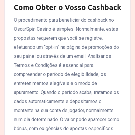
Como Obter o Vosso Cashback
O procedimento para beneficiar do cashback no
OscarSpin Casino é simples. Normalmente, estas
propostas requerem que você se registre,
efetuando um “opt-in” na página de promoções do
seu painel ou através de um email. Analisar os
Termos e Condições é essencial para
compreender o período de elegibilidade, os
entretenimentos elegíveis e o modo de
apuramento. Quando o período acaba, tratamos os
dados automaticamente e depositamos o
montante na sua conta de jogador, normalmente
num dia determinado. O valor pode aparecer como
bónus, com exigências de apostas específicos.