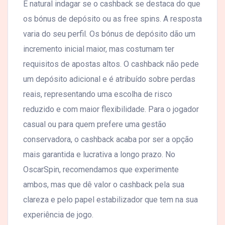
É natural indagar se o cashback se destaca do que
os bónus de depósito ou as free spins. A resposta
varia do seu perfil. Os bónus de depósito dão um
incremento inicial maior, mas costumam ter
requisitos de apostas altos. O cashback não pede
um depósito adicional e é atribuído sobre perdas
reais, representando uma escolha de risco
reduzido e com maior flexibilidade. Para o jogador
casual ou para quem prefere uma gestão
conservadora, o cashback acaba por ser a opção
mais garantida e lucrativa a longo prazo. No
OscarSpin, recomendamos que experimente
ambos, mas que dê valor o cashback pela sua
clareza e pelo papel estabilizador que tem na sua
experiência de jogo.