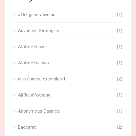
a16z generative ai
(1)
Advanced Strategies
(1)
Affiliate News
(1)
Affiliate Nieuws
(1)
ai in finance examples 1
(2)
Aif3aib6footahd
(1)
Anonymous Casinos
(1)
Baccarat
(2)