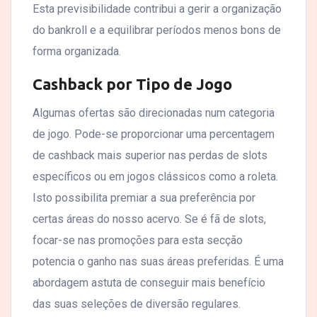
Esta previsibilidade contribui a gerir a organização
do bankroll e a equilibrar períodos menos bons de
forma organizada.
Cashback por Tipo de Jogo
Algumas ofertas são direcionadas num categoria
de jogo. Pode-se proporcionar uma percentagem
de cashback mais superior nas perdas de slots
específicos ou em jogos clássicos como a roleta.
Isto possibilita premiar a sua preferência por
certas áreas do nosso acervo. Se é fã de slots,
focar-se nas promoções para esta secção
potencia o ganho nas suas áreas preferidas. É uma
abordagem astuta de conseguir mais benefício
das suas seleções de diversão regulares.