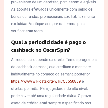
proveniente de um depósito, para serem elegíveis.
As apostas efetuadas unicamente com saldo de
bónus ou fundos promocionais são habitualmente
excluídas. Verifique sempre os termos para
verificar esta regra.
Qual a periodicidade é pago o
cashback no OscarSpin?
A frequência depende da oferta. Temos programas
de cashback semanal, que creditam o montante
habitualmente no começo da semana posterior,
https://www.wikidata.org/wiki/Q3550859
e
ofertas por mês. Para jogadores de alto nível,
pode haver até uma regularidade diária. O prazo
exato de crédito está sempre especificado nos