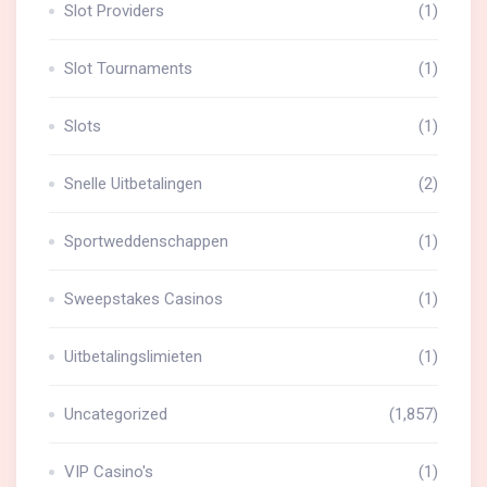
Slot Providers
(1)
Slot Tournaments
(1)
Slots
(1)
Snelle Uitbetalingen
(2)
Sportweddenschappen
(1)
Sweepstakes Casinos
(1)
Uitbetalingslimieten
(1)
Uncategorized
(1,857)
VIP Casino's
(1)