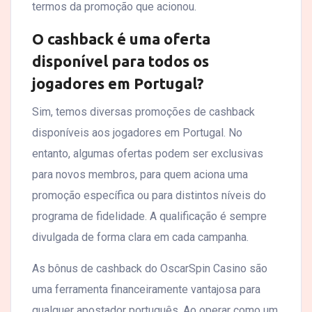
termos da promoção que acionou.
O cashback é uma oferta
disponível para todos os
jogadores em Portugal?
Sim, temos diversas promoções de cashback
disponíveis aos jogadores em Portugal. No
entanto, algumas ofertas podem ser exclusivas
para novos membros, para quem aciona uma
promoção específica ou para distintos níveis do
programa de fidelidade. A qualificação é sempre
divulgada de forma clara em cada campanha.
As bônus de cashback do OscarSpin Casino são
uma ferramenta financeiramente vantajosa para
qualquer apostador português. Ao operar como um