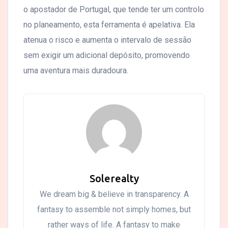
o apostador de Portugal, que tende ter um controlo
no planeamento, esta ferramenta é apelativa. Ela
atenua o risco e aumenta o intervalo de sessão
sem exigir um adicional depósito, promovendo
uma aventura mais duradoura.
Solerealty
We dream big & believe in transparency. A
fantasy to assemble not simply homes, but
rather ways of life. A fantasy to make