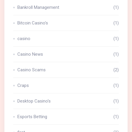
Bankroll Management
(1)
Bitcoin Casino's
(1)
casino
(1)
Casino News
(1)
Casino Scams
(2)
Craps
(1)
Desktop Casino's
(1)
Esports Betting
(1)