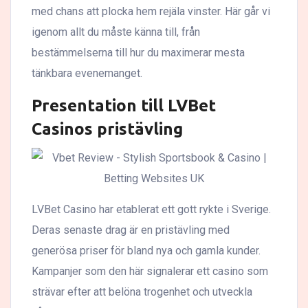
med chans att plocka hem rejäla vinster. Här går vi
igenom allt du måste känna till, från
bestämmelserna till hur du maximerar mesta
tänkbara evenemanget.
Presentation till LVBet
Casinos pristävling
LVBet Casino har etablerat ett gott rykte i Sverige.
Deras senaste drag är en pristävling med
generösa priser för bland nya och gamla kunder.
Kampanjer som den här signalerar ett casino som
strävar efter att belöna trogenhet och utveckla