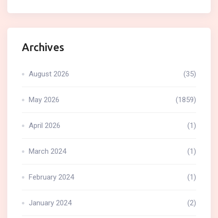
Archives
August 2026
(35)
May 2026
(1859)
April 2026
(1)
March 2024
(1)
February 2024
(1)
January 2024
(2)