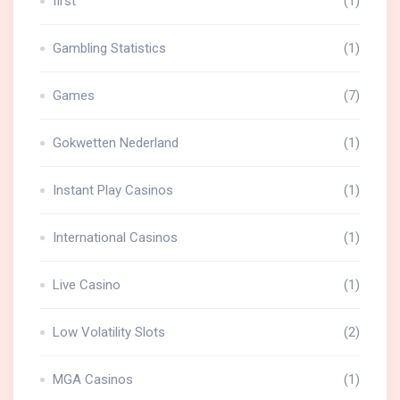
first
(1)
Gambling Statistics
(1)
Games
(7)
Gokwetten Nederland
(1)
Instant Play Casinos
(1)
International Casinos
(1)
Live Casino
(1)
Low Volatility Slots
(2)
MGA Casinos
(1)