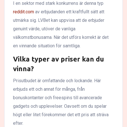
I en sektor med stark konkurrens är denna typ
reddit.com
av erbjudanden ett kraftfullt sätt att
utmärka sig. LVBet kan uppvisa att de erbjuder
genuint värde, utöver de vanliga
välkomstbonusarna. När det utförs korrekt är det
en vinnande situation för samtliga.
Vilka typer av priser kan du
vinna?
Prisutbudet är omfattande och lockande. Här
erbjuds ett och annat för många, från
bonuskontanter och freespins till avancerade
gadgets och upplevelser. Oavsett om du spelar
högt eller litet förekommer det ett pris att sträva
efter.