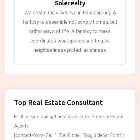
Solerealty
We dream big & believe in transparency. A
fantasy to assemble not simply homes, but
rather ways of life. A fantasy to make
coordinated workspaces and to give
neighborliness plated lavishness.
Top Real Estate Consultant
Fill this form and get best deals from Property Estate
Agents.
[contact-form-7 id="17664" title="Blog Sidebar Form"]