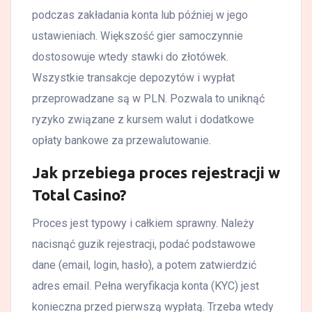
podczas zakładania konta lub później w jego
ustawieniach. Większość gier samoczynnie
dostosowuje wtedy stawki do złotówek.
Wszystkie transakcje depozytów i wypłat
przeprowadzane są w PLN. Pozwala to uniknąć
ryzyko związane z kursem walut i dodatkowe
opłaty bankowe za przewalutowanie.
Jak przebiega proces rejestracji w
Total Casino?
Proces jest typowy i całkiem sprawny. Należy
nacisnąć guzik rejestracji, podać podstawowe
dane (email, login, hasło), a potem zatwierdzić
adres email. Pełna weryfikacja konta (KYC) jest
konieczna przed pierwszą wypłatą. Trzeba wtedy