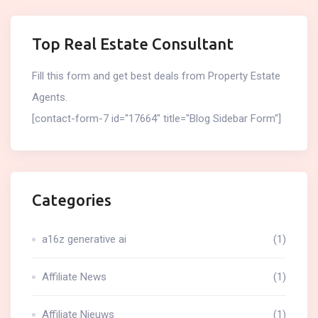
Top Real Estate Consultant
Fill this form and get best deals from Property Estate
Agents.
[contact-form-7 id="17664" title="Blog Sidebar Form"]
Categories
a16z generative ai
(1)
Affiliate News
(1)
Affiliate Nieuws
(1)