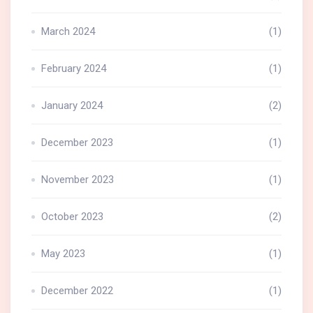
March 2024
(1)
February 2024
(1)
January 2024
(2)
December 2023
(1)
November 2023
(1)
October 2023
(2)
May 2023
(1)
December 2022
(1)