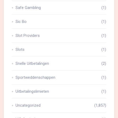
Safe Gambling
(1)
Sic Bo
(1)
Slot Providers
(1)
Slots
(1)
Snelle Uitbetalingen
(2)
Sportweddenschappen
(1)
Uitbetalingslimieten
(1)
Uncategorized
(1,857)