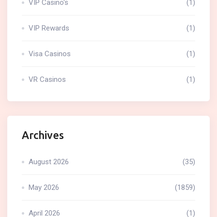
VIP Casino's
(1)
VIP Rewards
(1)
Visa Casinos
(1)
VR Casinos
(1)
Archives
August 2026
(35)
May 2026
(1859)
April 2026
(1)