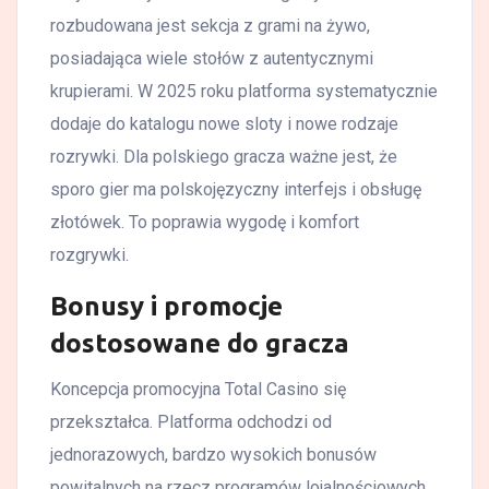
rozbudowana jest sekcja z grami na żywo,
posiadająca wiele stołów z autentycznymi
krupierami. W 2025 roku platforma systematycznie
dodaje do katalogu nowe sloty i nowe rodzaje
rozrywki. Dla polskiego gracza ważne jest, że
sporo gier ma polskojęzyczny interfejs i obsługę
złotówek. To poprawia wygodę i komfort
rozgrywki.
Bonusy i promocje
dostosowane do gracza
Koncepcja promocyjna Total Casino się
przekształca. Platforma odchodzi od
jednorazowych, bardzo wysokich bonusów
powitalnych na rzecz programów lojalnościowych.