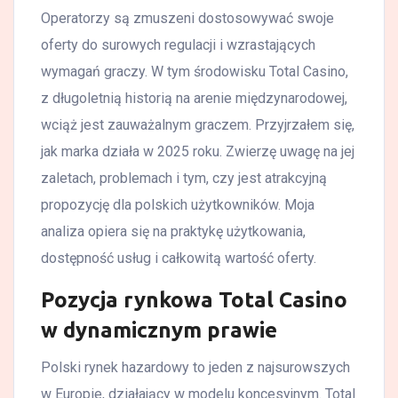
Operatorzy są zmuszeni dostosowywać swoje
oferty do surowych regulacji i wzrastających
wymagań graczy. W tym środowisku Total Casino,
z długoletnią historią na arenie międzynarodowej,
wciąż jest zauważalnym graczem. Przyjrzałem się,
jak marka działa w 2025 roku. Zwierzę uwagę na jej
zaletach, problemach i tym, czy jest atrakcyjną
propozycję dla polskich użytkowników. Moja
analiza opiera się na praktykę użytkowania,
dostępność usług i całkowitą wartość oferty.
Pozycja rynkowa Total Casino
w dynamicznym prawie
Polski rynek hazardowy to jeden z najsurowszych
w Europie, działający w modelu koncesyjnym. Total