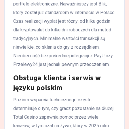
portfele elektroniczne. Najważniejszy jest Blik,
który został już standardem w internecie w Polsce.
Czas realizacji wypłat jest różny: od kilku godzin
dla kryptowalut do kilku dni roboczych dla metod
tradycyjnych. Minimalne wartości transakcji są
niewielkie, co skłania do gry z rozsądkiem.
Nieobecność bezpośredniej integracji z PayU czy
Przelewy24 jest jednak pewnym przeoczeniem.
Obsługa klienta i serwis w
języku polskim
Poziom wsparcia technicznego często
determinuje o tym, czy gracz pozostanie na dłużej.
Total Casino zapewnia pomoc przez wiele
kanałów, w tym czat na żywo, który w 2025 roku