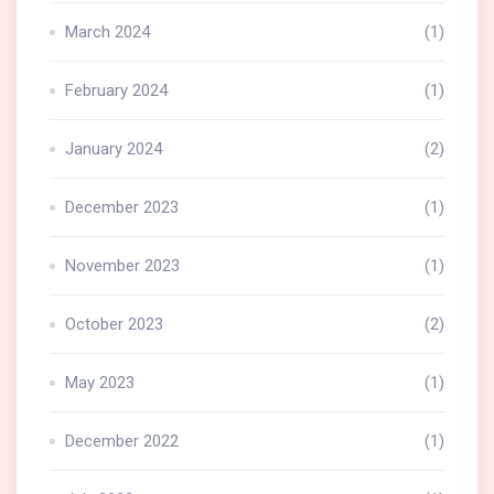
March 2024
(1)
February 2024
(1)
January 2024
(2)
December 2023
(1)
November 2023
(1)
October 2023
(2)
May 2023
(1)
December 2022
(1)