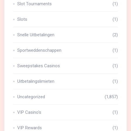
Slot Tournaments
(1)
Slots
(1)
Snelle Uitbetalingen
(2)
Sportweddenschappen
(1)
Sweepstakes Casinos
(1)
Uitbetalingslimieten
(1)
Uncategorized
(1,857)
VIP Casino's
(1)
VIP Rewards
(1)