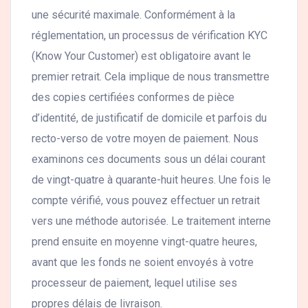
une sécurité maximale. Conformément à la
réglementation, un processus de vérification KYC
(Know Your Customer) est obligatoire avant le
premier retrait. Cela implique de nous transmettre
des copies certifiées conformes de pièce
d’identité, de justificatif de domicile et parfois du
recto-verso de votre moyen de paiement. Nous
examinons ces documents sous un délai courant
de vingt-quatre à quarante-huit heures. Une fois le
compte vérifié, vous pouvez effectuer un retrait
vers une méthode autorisée. Le traitement interne
prend ensuite en moyenne vingt-quatre heures,
avant que les fonds ne soient envoyés à votre
processeur de paiement, lequel utilise ses
propres délais de livraison.