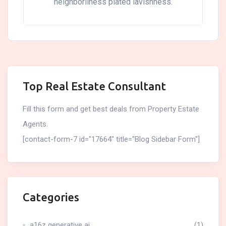
neighborliness plated lavishness.
Top Real Estate Consultant
Fill this form and get best deals from Property Estate
Agents.
[contact-form-7 id="17664" title="Blog Sidebar Form"]
Categories
a16z generative ai
(1)