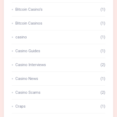
Bitcoin Casino's
(1)
Bitcoin Casinos
(1)
casino
(1)
Casino Guides
(1)
Casino Interviews
(2)
Casino News
(1)
Casino Scams
(2)
Craps
(1)