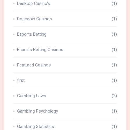
Desktop Casino's
(1)
Dogecoin Casinos
(1)
Esports Betting
(1)
Esports Betting Casinos
(1)
Featured Casinos
(1)
first
(1)
Gambling Laws
(2)
Gambling Psychology
(1)
Gambling Statistics
(1)