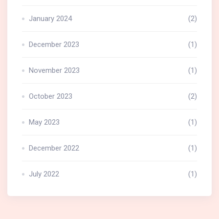
January 2024
(2)
December 2023
(1)
November 2023
(1)
October 2023
(2)
May 2023
(1)
December 2022
(1)
July 2022
(1)