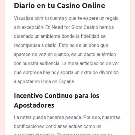
Diario en tu Casino Online
Visualiza abrir tu cuenta y que te espere un regalo,
sin excepción. En Need for Slots Casino hemos
diseñado un ambiente donde la fidelidad se
recompensa a diario. Esto no es un bono que
aparece de vez en cuando, es un pacto auténtico
con nuestra audiencia. La mera anticipación de ver
qué sorpresa hay hoy aporta un extra de diversión
a apostar en línea en España.
Incentivo Continuo para los
Apostadores
La rutina puede hacerse pesada. Por eso, nuestras
bonificaciones cotidianas actúan como un