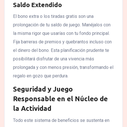
Saldo Extendido
El bono extra o los tiradas gratis son una
prolongación de tu saldo de juego. Manéjalos con
la misma rigor que usarías con tu fondo principal.
Fija barreras de premios y quebrantos incluso con
el dinero del bono. Esta planificación prudente te
posibilitará disfrutar de una vivencia más
prolongada y con menos presión, transformando el
regalo en gozo que perdura.
Seguridad y Juego
Responsable en el Núcleo de
la Actividad
Todo este sistema de beneficios se sustenta en