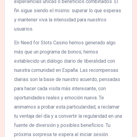
experiencias únicas o beneficios combinados. El
fin sigue siendo el mismo: superar lo que esperas
y mantener viva la intensidad para nuestros
usuarios.
En Need for Slots Casino hemos generado algo
más que un programa de bonos; hemos
establecido un diálogo diario de liberalidad con
nuestra comunidad en España. Las recompensas
diarias son la base de nuestro acuerdo, pensadas
para hacer cada visita más interesante, con
oportunidades reales y emoción nueva. Te
animamos a probar esta particularidad, a reclamar
tu ventaja del día y a convertir la regularidad en una
fuente de diversión y posibles beneficios. Tu
próxima sorpresa te espera al iniciar sesión.