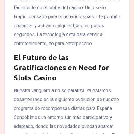
fácilmente en el lobby del casino. Un diseño
limpio, pensado para el usuario español, te permite
encontrar y activar cualquier bono en pocos
segundos. La tecnología está para servir al
entretenimiento, no para entorpecerlo.
El Futuro de las
Gratificaciones en Need for
Slots Casino
Nuestra vanguardia no se paraliza. Ya estamos
desarrollando en la siguiente evolución de nuestro
programa de recompensas diarias para España.
Concebimos un entorno aún más participativo y
adaptado, donde las novedades puedan abarcar