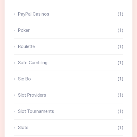
PayPal Casinos
(1)
Poker
(1)
Roulette
(1)
Safe Gambling
(1)
Sic Bo
(1)
Slot Providers
(1)
Slot Tournaments
(1)
Slots
(1)