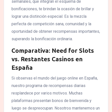
semanales, que integran el esquema de
bonificaciones, te brindan la ocasión de brillar y
lograr una distinción especial. Es la mezcla
perfecta de competición sana, comunidad y la
oportunidad de obtener recompensas importantes,
superando la bonificación ordinaria.
Comparativa: Need for Slots
vs. Restantes Casinos en
España
Si observas el mundo del juego online en España,
nuestro programa de recompensas diarias
resplandece por varios motivos. Muchas
plataformas presentan bonos de bienvenida y
luego se despreocupan. Nosotros mantenemos un