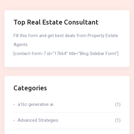
Top Real Estate Consultant
Fill this form and get best deals from Property Estate
Agents.
[contact-form-7 id="17664" title="Blog Sidebar Form"]
Categories
a16z generative ai
(1)
Advanced Strategies
(1)