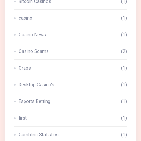
Bitcoin Casino's
(1)
casino
(1)
Casino News
(1)
Casino Scams
(2)
Craps
(1)
Desktop Casino's
(1)
Esports Betting
(1)
first
(1)
Gambling Statistics
(1)