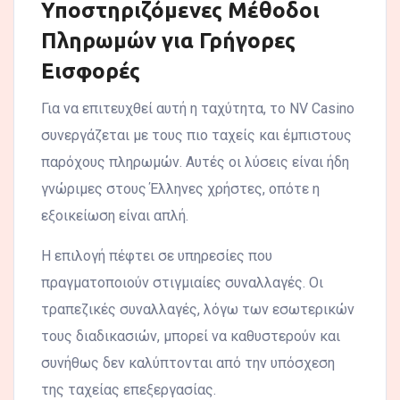
Υποστηριζόμενες Μέθοδοι
Πληρωμών για Γρήγορες
Εισφορές
Για να επιτευχθεί αυτή η ταχύτητα, το NV Casino
συνεργάζεται με τους πιο ταχείς και έμπιστους
παρόχους πληρωμών. Αυτές οι λύσεις είναι ήδη
γνώριμες στους Έλληνες χρήστες, οπότε η
εξοικείωση είναι απλή.
Η επιλογή πέφτει σε υπηρεσίες που
πραγματοποιούν στιγμιαίες συναλλαγές. Οι
τραπεζικές συναλλαγές, λόγω των εσωτερικών
τους διαδικασιών, μπορεί να καθυστερούν και
συνήθως δεν καλύπτονται από την υπόσχεση
της ταχείας επεξεργασίας.