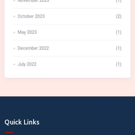
November 2023
(1)
October 2023
(2)
May 2023
(1)
December 2022
(1)
July 2022
(1)
Quick Links