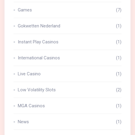
Games
(7)
Gokwetten Nederland
(1)
Instant Play Casinos
(1)
International Casinos
(1)
Live Casino
(1)
Low Volatility Slots
(2)
MGA Casinos
(1)
News
(1)