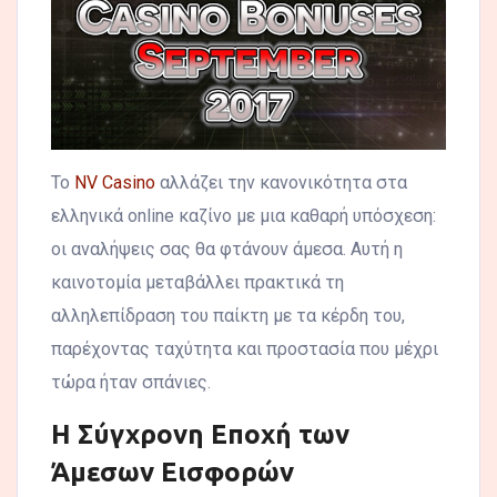
Το
NV Casino
αλλάζει την κανονικότητα στα
ελληνικά online καζίνο με μια καθαρή υπόσχεση:
οι αναλήψεις σας θα φτάνουν άμεσα. Αυτή η
καινοτομία μεταβάλλει πρακτικά τη
αλληλεπίδραση του παίκτη με τα κέρδη του,
παρέχοντας ταχύτητα και προστασία που μέχρι
τώρα ήταν σπάνιες.
Η Σύγχρονη Εποχή των
Άμεσων Εισφορών