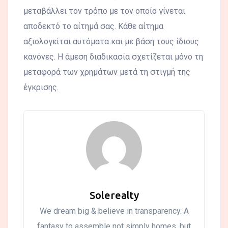
μεταβάλλει τον τρόπο με τον οποίο γίνεται
αποδεκτό το αίτημά σας. Κάθε αίτημα
αξιολογείται αυτόματα και με βάση τους ίδιους
κανόνες. Η άμεση διαδικασία σχετίζεται μόνο τη
μεταφορά των χρημάτων μετά τη στιγμή της
έγκρισης.
Solerealty
We dream big & believe in transparency. A
fantasy to assemble not simply homes, but