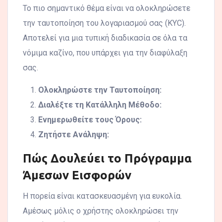
Το πιο σημαντικό θέμα είναι να ολοκληρώσετε
την ταυτοποίηση του λογαριασμού σας (KYC).
Αποτελεί για μια τυπική διαδικασία σε όλα τα
νόμιμα καζίνο, που υπάρχει για την διαφύλαξη
σας.
Ολοκληρώστε την Ταυτοποίηση:
Διαλέξτε τη Κατάλληλη Μέθοδο:
Ενημερωθείτε τους Όρους:
Ζητήστε Ανάληψη:
Πώς Δουλεύει το Πρόγραμμα
Άμεσων Εισφορών
Η πορεία είναι κατασκευασμένη για ευκολία.
Αμέσως μόλις ο χρήστης ολοκληρώσει την