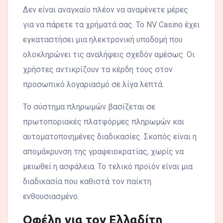
Δεν είναι αναγκαίο πλέον να αναμένετε μέρες
για να πάρετε τα χρήματά σας. Το NV Casino έχει
εγκαταστήσει μια ηλεκτρονική υποδομή που
ολοκληρώνει τις αναλήψεις σχεδόν αμέσως. Οι
χρήστες αντικρίζουν τα κέρδη τους στον
προσωπικό λογαριασμό σε λίγα λεπτά.
Το σύστημα πληρωμών βασίζεται σε
πρωτοποριακές πλατφόρμες πληρωμών και
αυτοματοποιημένες διαδικασίες. Σκοπός είναι η
απομάκρυνση της γραφειοκρατίας, χωρίς να
μειωθεί η ασφάλεια. Το τελικό προϊόν είναι μια
διαδικασία που καθιστά τον παίκτη
ενθουσιασμένο.
Οφέλη για τον Ελλαδίτη