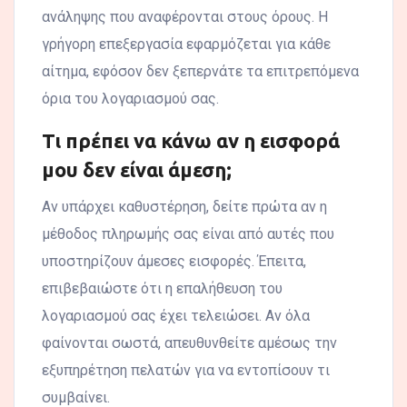
ανάληψης που αναφέρονται στους όρους. Η
γρήγορη επεξεργασία εφαρμόζεται για κάθε
αίτημα, εφόσον δεν ξεπερνάτε τα επιτρεπόμενα
όρια του λογαριασμού σας.
Τι πρέπει να κάνω αν η εισφορά
μου δεν είναι άμεση;
Αν υπάρχει καθυστέρηση, δείτε πρώτα αν η
μέθοδος πληρωμής σας είναι από αυτές που
υποστηρίζουν άμεσες εισφορές. Έπειτα,
επιβεβαιώστε ότι η επαλήθευση του
λογαριασμού σας έχει τελειώσει. Αν όλα
φαίνονται σωστά, απευθυνθείτε αμέσως την
εξυπηρέτηση πελατών για να εντοπίσουν τι
συμβαίνει.