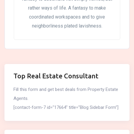
rather ways of life. A fantasy to make
coordinated workspaces and to give
neighborliness plated lavishness.
Top Real Estate Consultant
Fill this form and get best deals from Property Estate
Agents.
[contact-form-7 id="17664" title="Blog Sidebar Form"]