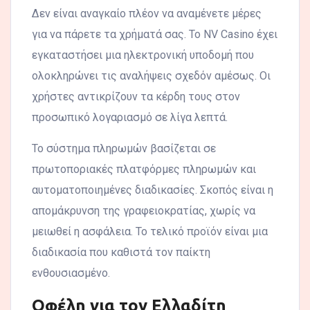
Δεν είναι αναγκαίο πλέον να αναμένετε μέρες
για να πάρετε τα χρήματά σας. Το NV Casino έχει
εγκαταστήσει μια ηλεκτρονική υποδομή που
ολοκληρώνει τις αναλήψεις σχεδόν αμέσως. Οι
χρήστες αντικρίζουν τα κέρδη τους στον
προσωπικό λογαριασμό σε λίγα λεπτά.
Το σύστημα πληρωμών βασίζεται σε
πρωτοποριακές πλατφόρμες πληρωμών και
αυτοματοποιημένες διαδικασίες. Σκοπός είναι η
απομάκρυνση της γραφειοκρατίας, χωρίς να
μειωθεί η ασφάλεια. Το τελικό προϊόν είναι μια
διαδικασία που καθιστά τον παίκτη
ενθουσιασμένο.
Οφέλη για τον Ελλαδίτη