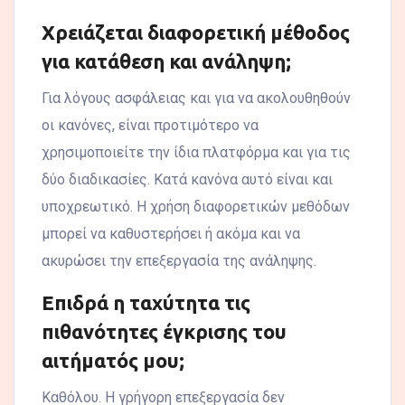
Χρειάζεται διαφορετική μέθοδος
για κατάθεση και ανάληψη;
Για λόγους ασφάλειας και για να ακολουθηθούν
οι κανόνες, είναι προτιμότερο να
χρησιμοποιείτε την ίδια πλατφόρμα και για τις
δύο διαδικασίες. Κατά κανόνα αυτό είναι και
υποχρεωτικό. Η χρήση διαφορετικών μεθόδων
μπορεί να καθυστερήσει ή ακόμα και να
ακυρώσει την επεξεργασία της ανάληψης.
Επιδρά η ταχύτητα τις
πιθανότητες έγκρισης του
αιτήματός μου;
Καθόλου. Η γρήγορη επεξεργασία δεν