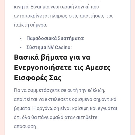
κινητό. Είναι μια νεωτερική λογική που
ανταποκρίνεται πλήρως στις απαιτήσεις του
παίκτη σήμερα.
Παραδοσιακά Συστήματα:
Σύστημα NV Casino:
Βασικά βήματα για να
Ενεργοποιήσετε τις Αμεσες
Εισφορές Σας
Για να συμμετάσχετε σε αυτή την εξέλιξη,
απαιτείται να εκτελέσετε ορισμένα σημαντικά
βήματα. Η οργάνωση είναι κρίσιμη και εγγυάται
ότι όλα θα πάνε ομαλά όταν αιτηθείτε
απόσυρση.