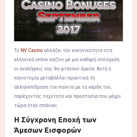
Το
NV Casino
αλλάζει την κανονικότητα στα
ελληνικά online καζίνο με μια καθαρή υπόσχεση:
οι αναλήψεις σας θα φτάνουν άμεσα. Αυτή η
καινοτομία μεταβάλλει πρακτικά τη
αλληλεπίδραση του παίκτη με τα κέρδη του,
παρέχοντας ταχύτητα και προστασία που μέχρι
τώρα ήταν σπάνιες.
Η Σύγχρονη Εποχή των
Άμεσων Εισφορών