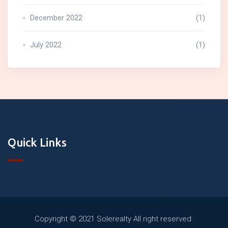
December 2022
(1)
July 2022
(1)
Quick Links
Copyright © 2021 Solerealty All right reserved.