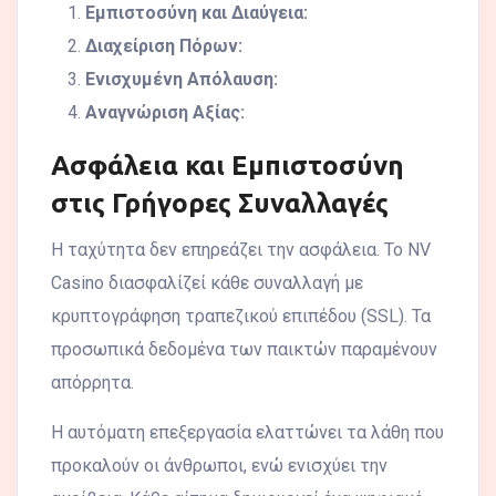
Εμπιστοσύνη και Διαύγεια:
Διαχείριση Πόρων:
Ενισχυμένη Απόλαυση:
Αναγνώριση Αξίας:
Ασφάλεια και Εμπιστοσύνη
στις Γρήγορες Συναλλαγές
Η ταχύτητα δεν επηρεάζει την ασφάλεια. Το NV
Casino διασφαλίζεί κάθε συναλλαγή με
κρυπτογράφηση τραπεζικού επιπέδου (SSL). Τα
προσωπικά δεδομένα των παικτών παραμένουν
απόρρητα.
Η αυτόματη επεξεργασία ελαττώνει τα λάθη που
προκαλούν οι άνθρωποι, ενώ ενισχύει την