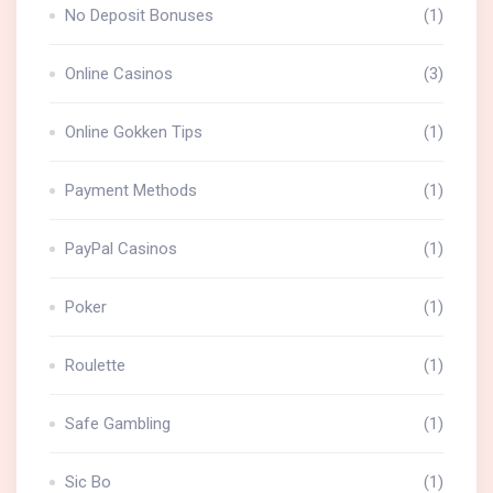
No Deposit Bonuses
(1)
Online Casinos
(3)
Online Gokken Tips
(1)
Payment Methods
(1)
PayPal Casinos
(1)
Poker
(1)
Roulette
(1)
Safe Gambling
(1)
Sic Bo
(1)