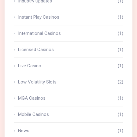
Industry Updates
(1)
Instant Play Casinos
(1)
International Casinos
(1)
Licensed Casinos
(1)
Live Casino
(1)
Low Volatility Slots
(2)
MGA Casinos
(1)
Mobile Casinos
(1)
News
(1)