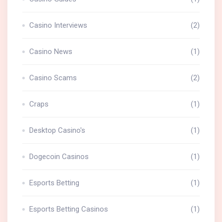
Casino Interviews
(2)
Casino News
(1)
Casino Scams
(2)
Craps
(1)
Desktop Casino's
(1)
Dogecoin Casinos
(1)
Esports Betting
(1)
Esports Betting Casinos
(1)