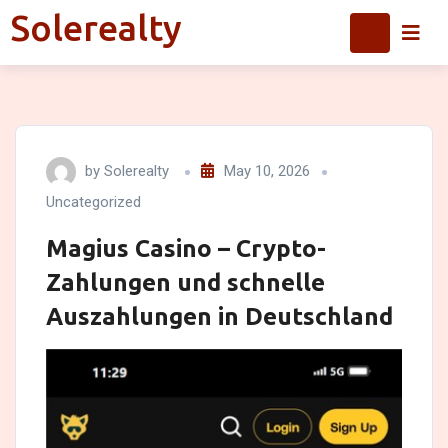
Skip
Solerealty
Solerealty
to
content
by
Solerealty
May 10, 2026
Uncategorized
Magius Casino – Crypto-
Zahlungen und schnelle
Auszahlungen in Deutschland