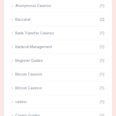
Anonymous Casinos
(1)
Baccarat
(2)
Bank Transfer Casinos
(1)
Bankroll Management
(1)
Beginner Guides
(1)
Bitcoin Casino's
(1)
Bitcoin Casinos
(1)
casino
(1)
Casino Guides
(1)