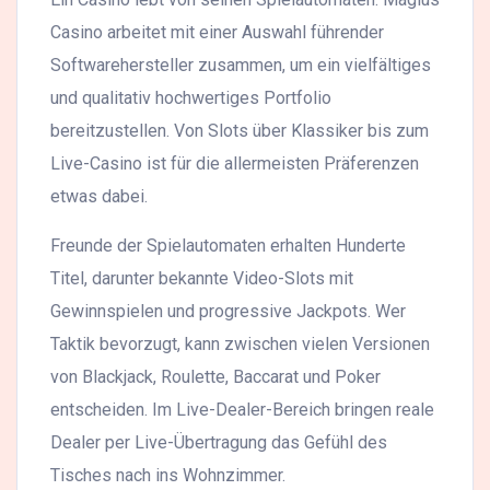
Casino arbeitet mit einer Auswahl führender
Softwarehersteller zusammen, um ein vielfältiges
und qualitativ hochwertiges Portfolio
bereitzustellen. Von Slots über Klassiker bis zum
Live-Casino ist für die allermeisten Präferenzen
etwas dabei.
Freunde der Spielautomaten erhalten Hunderte
Titel, darunter bekannte Video-Slots mit
Gewinnspielen und progressive Jackpots. Wer
Taktik bevorzugt, kann zwischen vielen Versionen
von Blackjack, Roulette, Baccarat und Poker
entscheiden. Im Live-Dealer-Bereich bringen reale
Dealer per Live-Übertragung das Gefühl des
Tisches nach ins Wohnzimmer.