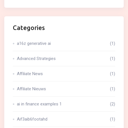
Categories
a16z generative ai
(1)
Advanced Strategies
(1)
Affiliate News
(1)
Affiliate Nieuws
(1)
ai in finance examples 1
(2)
Aif3aib6footahd
(1)