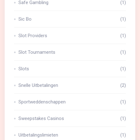
Safe Gambling
(1)
Sic Bo
(1)
Slot Providers
(1)
Slot Tournaments
(1)
Slots
(1)
Snelle Uitbetalingen
(2)
Sportweddenschappen
(1)
Sweepstakes Casinos
(1)
Uitbetalingslimieten
(1)