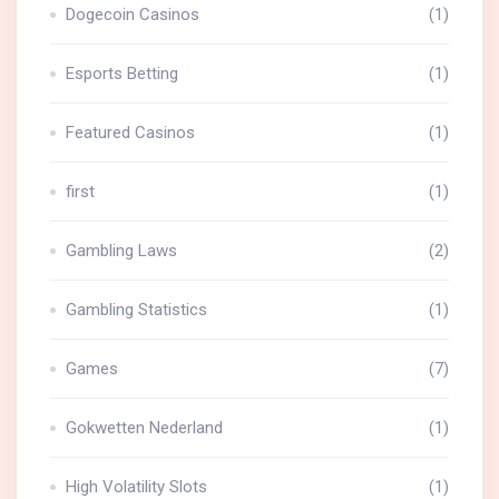
Dogecoin Casinos
(1)
Esports Betting
(1)
Featured Casinos
(1)
first
(1)
Gambling Laws
(2)
Gambling Statistics
(1)
Games
(7)
Gokwetten Nederland
(1)
High Volatility Slots
(1)