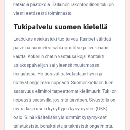
hätäisiä päätöksiä. Tällainen rakenteellinen tuki on
viesti eettisestä toiminnasta.
Tukipalvelu suomen kielellä
Laadukas asiakastuki tuo turvaa. Rainbet välittää
palvelua suomeksi sähköpostitse ja live-chatin
kautta. Kokeilin chatin vastausaikoja. Kontakti
asiakaspalvelijan sai yleensä muutamassa
minuutissa. He tiesivät palvelustaan hyvin ja
hoitivat ongelmani nopeasti. Suomenkielisen tuen
saatavuus eliminoi tarpeettomat kielimuurit. Tuki on
nopeasti saatavilla, jos sitä tarvitsen. Sivustolla on
myös laaja usein kysyttyjen kysymysten (UKK)
osio. Siinä käsitellään yleisimmät kysymykset
talletuksista, bonuksista ja teknisistä ongelmista.