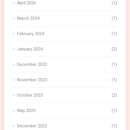
April 2026
(1)
March 2024
(1)
February 2024
(1)
January 2024
(2)
December 2023
(1)
November 2023
(1)
October 2023
(2)
May 2023
(1)
December 2022
(1)