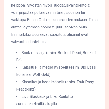
helppoa. Arvostan myös suodatusvaihtoehtoja;
voin järjestää pelejä valmistajan, suosion tai
vaikkapa Bonus Osto -ominaisuuden mukaan. Tämä
auttaa löytämään nopeasti juuri sopivan pelin.
Esimerkiksi seuraavat suositut pelisarjat ovat
vahvasti edustettuina:
Book of -sarja (esim. Book of Dead, Book of
Ra)
Kalastus- ja metsästyspelit (esim. Big Bass
Bonanza, Wolf Gold)
Klassikot ja hedelmäpelit (esim. Fruit Party,
Reactoonz)
Live Blackjack ja Live Roulette
suomenkielisillä jakajilla