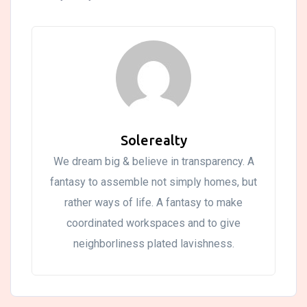
Solerealty
We dream big & believe in transparency. A
fantasy to assemble not simply homes, but
rather ways of life. A fantasy to make
coordinated workspaces and to give
neighborliness plated lavishness.