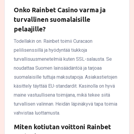
Onko Rainbet Casino varma ja
turvallinen suomalaisille
pelaajille?
Todellakin on. Rainbet toimii Curacaon
pelilisenssillä ja hyödyntää tiukkoja
turvallisuusmenetelmiä kuten SSL-salausta. Se
noudattaa Suomen lainsäädäntöä ja tarjoaa
suomalaisille tuttuja maksutapoja. Asiakastietojen
käsittely täyttää EU-standardit. Kasinolla on hyvä
maine vastuullisena toimijana, mikä tekee siitä
turvallisen valinnan. Heidän läpinäkyvä tapa toimia
vahvistaa luottamusta.
Miten kotiutan voittoni Rainbet