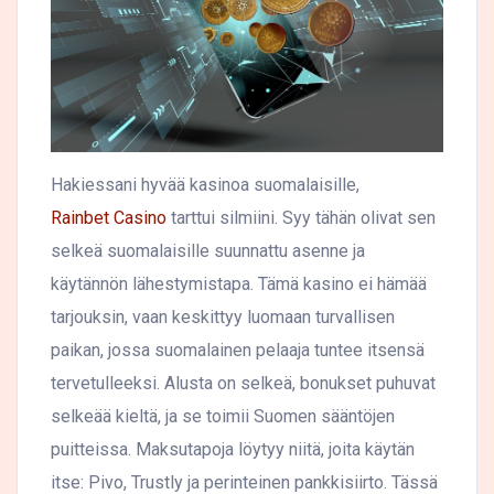
Hakiessani hyvää kasinoa suomalaisille,
Rainbet Casino
tarttui silmiini. Syy tähän olivat sen
selkeä suomalaisille suunnattu asenne ja
käytännön lähestymistapa. Tämä kasino ei hämää
tarjouksin, vaan keskittyy luomaan turvallisen
paikan, jossa suomalainen pelaaja tuntee itsensä
tervetulleeksi. Alusta on selkeä, bonukset puhuvat
selkeää kieltä, ja se toimii Suomen sääntöjen
puitteissa. Maksutapoja löytyy niitä, joita käytän
itse: Pivo, Trustly ja perinteinen pankkisiirto. Tässä