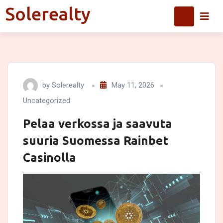
Skip
Solerealty
Solerealty
to
content
by
Solerealty
May 11, 2026
Uncategorized
Pelaa verkossa ja saavuta
suuria Suomessa Rainbet
Casinolla