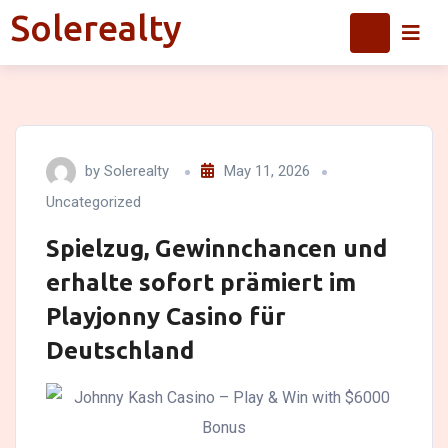
Skip
Solerealty
Solerealty
to
content
by
Solerealty
May 11, 2026
Uncategorized
Spielzug, Gewinnchancen und
erhalte sofort prämiert im
Playjonny Casino für
Deutschland