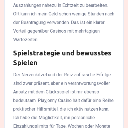
Auszahlungen nahezu in Echtzeit zu bearbeiten.
Oft kann ich mein Geld schon wenige Stunden nach
der Beantragung verwenden. Das ist ein klarer
Vorteil gegenüber Casinos mit mehrtägigen
Wartezeiten.
Spielstrategie und bewusstes
Spielen
Der Nervenkitzel und der Reiz auf rasche Erfolge
sind zwar präsent, aber ein verantwortungsvoller
Ansatz mit dem Glücksspiel ist mir ebenso
bedeutsam. Playjonny Casino hält dafür eine Reihe
praktischer Hilfsmittel, die ich aktiv nutzen kann.
Ich habe die Möglichkeit, mir persönliche
Einzahlungslimits für Tage, Wochen oder Monate