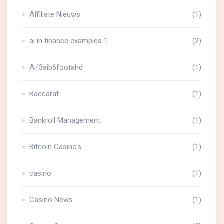
Affiliate Nieuws
(1)
ai in finance examples 1
(2)
Aif3aib6footahd
(1)
Baccarat
(1)
Bankroll Management
(1)
Bitcoin Casino's
(1)
casino
(1)
Casino News
(1)