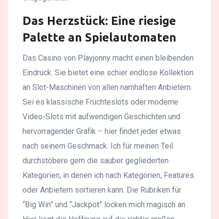
Das Herzstück: Eine riesige
Palette an Spielautomaten
Das Casino von Playjonny macht einen bleibenden
Eindruck. Sie bietet eine schier endlose Kollektion
an Slot-Maschinen von allen namhaften Anbietern.
Sei es klassische Früchteslots oder moderne
Video-Slots mit aufwendigen Geschichten und
hervorragender Grafik – hier findet jeder etwas
nach seinem Geschmack. Ich für meinen Teil
durchstöbere gern die sauber gegliederten
Kategorien, in denen ich nach Kategorien, Features
oder Anbietern sortieren kann. Die Rubriken für
“Big Win” und “Jackpot” locken mich magisch an.