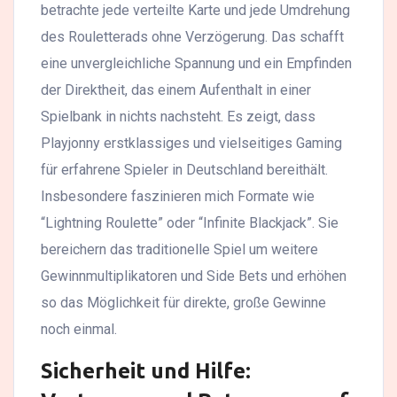
betrachte jede verteilte Karte und jede Umdrehung
des Rouletterads ohne Verzögerung. Das schafft
eine unvergleichliche Spannung und ein Empfinden
der Direktheit, das einem Aufenthalt in einer
Spielbank in nichts nachsteht. Es zeigt, dass
Playjonny erstklassiges und vielseitiges Gaming
für erfahrene Spieler in Deutschland bereithält.
Insbesondere faszinieren mich Formate wie
“Lightning Roulette” oder “Infinite Blackjack”. Sie
bereichern das traditionelle Spiel um weitere
Gewinnmultiplikatoren und Side Bets und erhöhen
so das Möglichkeit für direkte, große Gewinne
noch einmal.
Sicherheit und Hilfe: