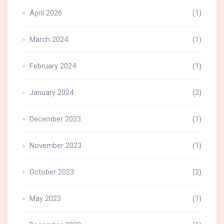
April 2026
(1)
March 2024
(1)
February 2024
(1)
January 2024
(2)
December 2023
(1)
November 2023
(1)
October 2023
(2)
May 2023
(1)