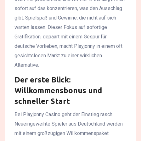
sofort auf das konzentrieren, was den Ausschlag
gibt: Spielspaß und Gewinne, die nicht auf sich
warten lassen. Dieser Fokus auf sofortige
Gratifikation, gepaart mit einem Gespür für
deutsche Vorlieben, macht Playjonny in einem oft
gesichtslosen Markt zu einer wirklichen
Alternative.
Der erste Blick:
Willkommensbonus und
schneller Start
Bei Playjonny Casino geht der Einstieg rasch.
Neueingeweihte Spieler aus Deutschland werden
mit einem großzügigen Willkommenspaket