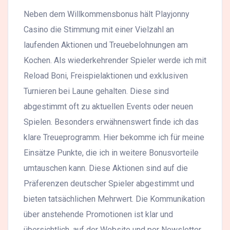
Neben dem Willkommensbonus hält Playjonny
Casino die Stimmung mit einer Vielzahl an
laufenden Aktionen und Treuebelohnungen am
Kochen. Als wiederkehrender Spieler werde ich mit
Reload Boni, Freispielaktionen und exklusiven
Turnieren bei Laune gehalten. Diese sind
abgestimmt oft zu aktuellen Events oder neuen
Spielen. Besonders erwähnenswert finde ich das
klare Treueprogramm. Hier bekomme ich für meine
Einsätze Punkte, die ich in weitere Bonusvorteile
umtauschen kann. Diese Aktionen sind auf die
Präferenzen deutscher Spieler abgestimmt und
bieten tatsächlichen Mehrwert. Die Kommunikation
über anstehende Promotionen ist klar und
übersichtlich, auf der Website und per Newsletter.