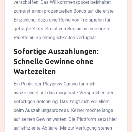
verschaffen. Das Willkommenspaket beinhaltet
zumeist einen prozentuellen Bonus auf die erste
Einzahlung, dazu eine Reihe von Freispielen für
gefragte Slots. So ist von Beginn an eine breite
Palette an Spielmöglichkeiten verfügbar.
Sofortige Auszahlungen:
Schnelle Gewinne ohne
Wartezeiten
Ein Punkt, der Playjonny Casino für mich
auszeichnet, ist das eingelöste Versprechen der
sofortigen Belohnung. Das zeigt sich vor allem
beim Auszahlungsprozess. Keiner möchte lange
auf seinen Gewinn warten. Die Plattform setzt hier
auf effiziente Abläufe. Mir zur Verfügung stehen