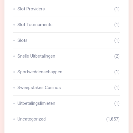
Slot Providers
(1)
Slot Tournaments
(1)
Slots
(1)
Snelle Uitbetalingen
(2)
Sportweddenschappen
(1)
Sweepstakes Casinos
(1)
Uitbetalingslimieten
(1)
Uncategorized
(1,857)