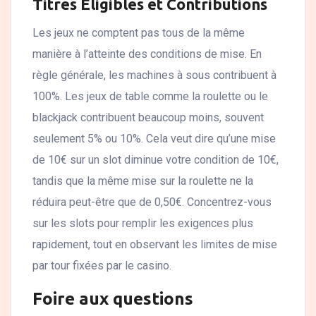
Titres Éligibles et Contributions
Les jeux ne comptent pas tous de la même
manière à l’atteinte des conditions de mise. En
règle générale, les machines à sous contribuent à
100%. Les jeux de table comme la roulette ou le
blackjack contribuent beaucoup moins, souvent
seulement 5% ou 10%. Cela veut dire qu’une mise
de 10€ sur un slot diminue votre condition de 10€,
tandis que la même mise sur la roulette ne la
réduira peut-être que de 0,50€. Concentrez-vous
sur les slots pour remplir les exigences plus
rapidement, tout en observant les limites de mise
par tour fixées par le casino.
Foire aux questions