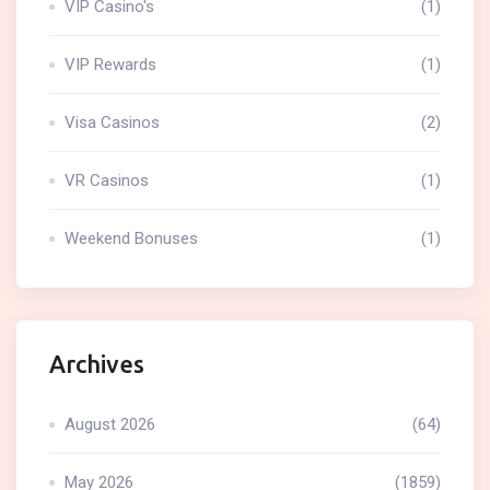
VIP Casino's
(1)
VIP Rewards
(1)
Visa Casinos
(2)
VR Casinos
(1)
Weekend Bonuses
(1)
Archives
August 2026
(64)
May 2026
(1859)