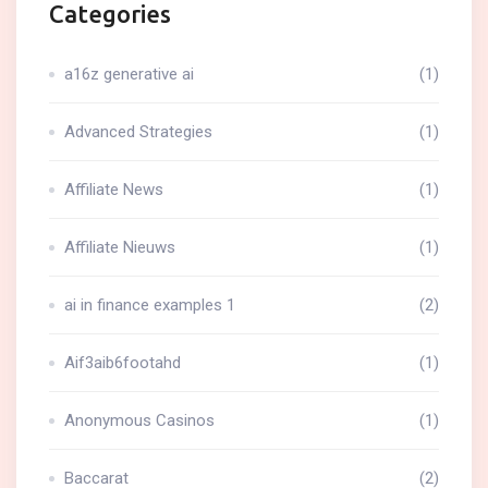
Categories
a16z generative ai
(1)
Advanced Strategies
(1)
Affiliate News
(1)
Affiliate Nieuws
(1)
ai in finance examples 1
(2)
Aif3aib6footahd
(1)
Anonymous Casinos
(1)
Baccarat
(2)