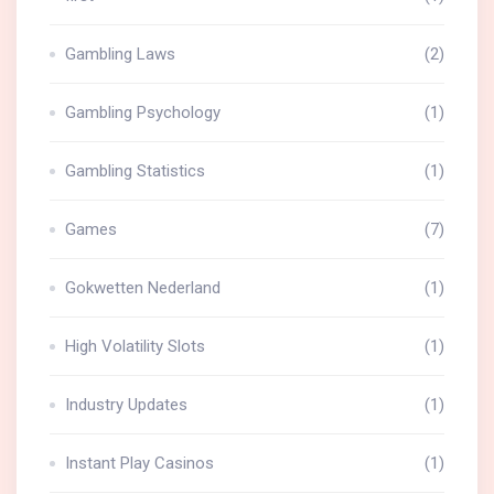
Gambling Laws
(2)
Gambling Psychology
(1)
Gambling Statistics
(1)
Games
(7)
Gokwetten Nederland
(1)
High Volatility Slots
(1)
Industry Updates
(1)
Instant Play Casinos
(1)