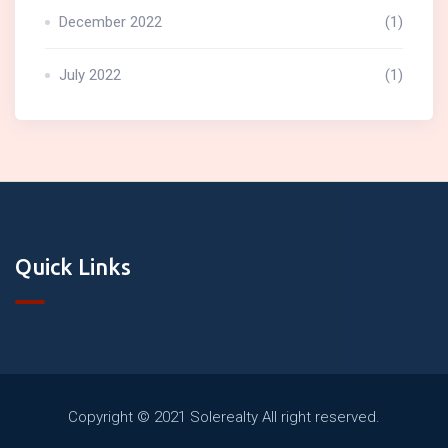
December 2022
(1)
July 2022
(1)
Quick Links
Copyright © 2021 Solerealty All right reserved.