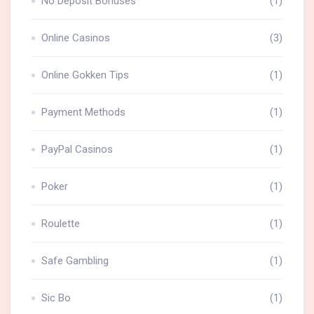
No Deposit Bonuses
(1)
Online Casinos
(3)
Online Gokken Tips
(1)
Payment Methods
(1)
PayPal Casinos
(1)
Poker
(1)
Roulette
(1)
Safe Gambling
(1)
Sic Bo
(1)