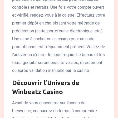
contrôles et retraits. Une fois votre compte ouvert
et vérifié, rendez-vous à la caisse. Effectuez votre
premier dépôt en choisissant votre méthode de
prédilection (carte, portefeuille électronique, etc.).
Une case à cocher ou un champ pour un code
promotionnel est fréquemment présent. Veillez de
l’activer ou d’entrer le code requis. Le bonus et les
tours gratuits seront ensuite versés, directement
ou après validation manuelle par le casino.
Découvrir l’Univers de
Winbeatz Casino
Avant de vous concentrer sur l’bonus de
bienvenue, consacrez du temps à comprendre