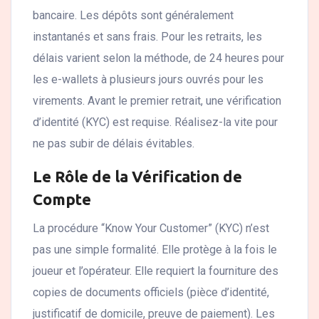
bancaire. Les dépôts sont généralement
instantanés et sans frais. Pour les retraits, les
délais varient selon la méthode, de 24 heures pour
les e-wallets à plusieurs jours ouvrés pour les
virements. Avant le premier retrait, une vérification
d’identité (KYC) est requise. Réalisez-la vite pour
ne pas subir de délais évitables.
Le Rôle de la Vérification de
Compte
La procédure “Know Your Customer” (KYC) n’est
pas une simple formalité. Elle protège à la fois le
joueur et l’opérateur. Elle requiert la fourniture des
copies de documents officiels (pièce d’identité,
justificatif de domicile, preuve de paiement). Les