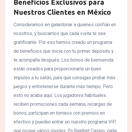
Beneficios Exclusivos para
Nuestros Clientes en México
Consideramos en galardonar a quienes confían en
nosotros, y buscamos que cada visita te sea
gratificante. Por eso hemos creado un programa
de beneficios que inicia con tu primer depósito y
te acompaña después. Los bonos de bienvenida
están creados para proporcionarle un buen
impulso a tu saldo, para que consigas probar más
juegos y entretenerse durante más tiempo. Pero
esto no acaba aquí. Los jugadores habituales
reciben promociones cada semana, recargas de
bonos, participan en torneos con premios en
efectivo y pueden entrar en nuestro programa VIP,
que posee varios niveles. En Rainbet Casino, cada