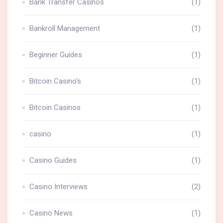
Bank Transfer Casinos
(1)
Bankroll Management
(1)
Beginner Guides
(1)
Bitcoin Casino's
(1)
Bitcoin Casinos
(1)
casino
(1)
Casino Guides
(1)
Casino Interviews
(2)
Casino News
(1)