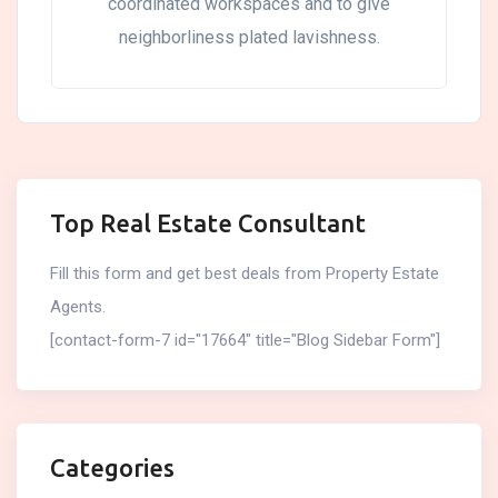
coordinated workspaces and to give
neighborliness plated lavishness.
Top Real Estate Consultant
Fill this form and get best deals from Property Estate
Agents.
[contact-form-7 id="17664" title="Blog Sidebar Form"]
Categories