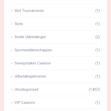
Slot Tournaments
(1)
Slots
(1)
Snelle Uitbetalingen
(2)
Sportweddenschappen
(1)
Sweepstakes Casinos
(1)
Uitbetalingslimieten
(1)
Uncategorized
(1,857)
VIP Casino's
(1)