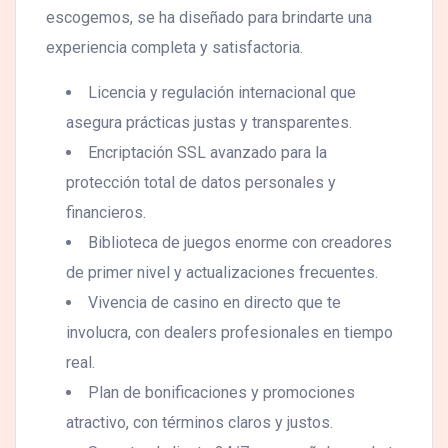
escogemos, se ha diseñado para brindarte una
experiencia completa y satisfactoria.
Licencia y regulación internacional que
asegura prácticas justas y transparentes.
Encriptación SSL avanzado para la
protección total de datos personales y
financieros.
Biblioteca de juegos enorme con creadores
de primer nivel y actualizaciones frecuentes.
Vivencia de casino en directo que te
involucra, con dealers profesionales en tiempo
real.
Plan de bonificaciones y promociones
atractivo, con términos claros y justos.