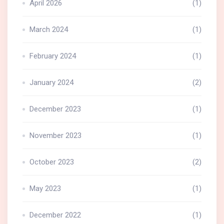
April 2026
(1)
March 2024
(1)
February 2024
(1)
January 2024
(2)
December 2023
(1)
November 2023
(1)
October 2023
(2)
May 2023
(1)
December 2022
(1)