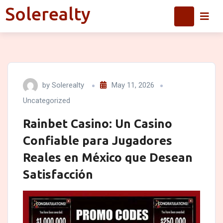
Skip
Solerealty
Solerealty
to
content
by
Solerealty
May 11, 2026
Uncategorized
Rainbet Casino: Un Casino
Confiable para Jugadores
Reales en México que Desean
Satisfacción