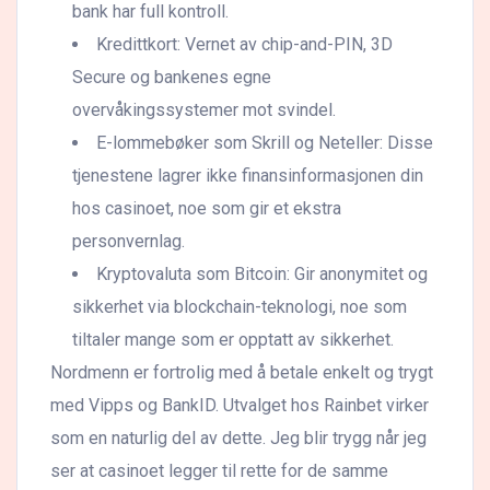
bank har full kontroll.
Kredittkort: Vernet av chip-and-PIN, 3D
Secure og bankenes egne
overvåkingssystemer mot svindel.
E-lommebøker som Skrill og Neteller: Disse
tjenestene lagrer ikke finansinformasjonen din
hos casinoet, noe som gir et ekstra
personvernlag.
Kryptovaluta som Bitcoin: Gir anonymitet og
sikkerhet via blockchain-teknologi, noe som
tiltaler mange som er opptatt av sikkerhet.
Nordmenn er fortrolig med å betale enkelt og trygt
med Vipps og BankID. Utvalget hos Rainbet virker
som en naturlig del av dette. Jeg blir trygg når jeg
ser at casinoet legger til rette for de samme