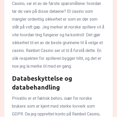
Casino, var et av de første spørsmålene: hvordan
tar de vare på disse dataene? Et casino som
mangler ordentlig sikkerhet er som en dør som
står på vidt gap. Jeg merker at norske spillere vil å
vite hvordan ting fungerer og ha kontroll. Det gjør
sikkerhet til en av de beste grunnene til å velge et
casino. Rainbet Casino ser ut til å forstå dette. En
slik respekten for spilleren bygger tillit, og det er
noe jeg la merke til med en gang.
Databeskyttelse og
databehandling
Privatliv er et faktisk behov, især for norske
brukere som er kjent med sterke lovverk som
GDPR. Da jeg opprettet konto på Rainbet Casino,