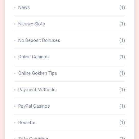
News
(1)
Nieuwe Slots
(1)
No Deposit Bonuses
(1)
Online Casinos
(1)
Online Gokken Tips
(1)
Payment Methods
(1)
PayPal Casinos
(1)
Roulette
(1)
Safe Gambling
(1)