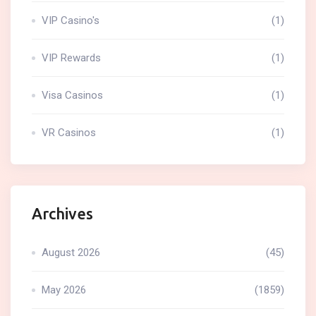
VIP Casino's
(1)
VIP Rewards
(1)
Visa Casinos
(1)
VR Casinos
(1)
Archives
August 2026
(45)
May 2026
(1859)