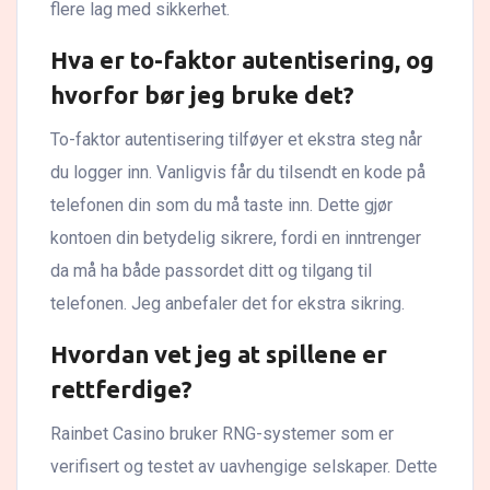
flere lag med sikkerhet.
Hva er to-faktor autentisering, og
hvorfor bør jeg bruke det?
To-faktor autentisering tilføyer et ekstra steg når
du logger inn. Vanligvis får du tilsendt en kode på
telefonen din som du må taste inn. Dette gjør
kontoen din betydelig sikrere, fordi en inntrenger
da må ha både passordet ditt og tilgang til
telefonen. Jeg anbefaler det for ekstra sikring.
Hvordan vet jeg at spillene er
rettferdige?
Rainbet Casino bruker RNG-systemer som er
verifisert og testet av uavhengige selskaper. Dette