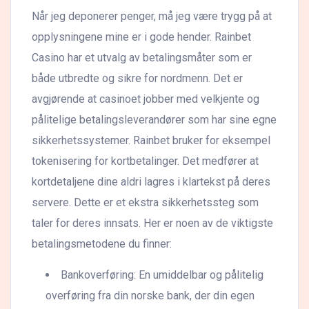
Når jeg deponerer penger, må jeg være trygg på at
opplysningene mine er i gode hender. Rainbet
Casino har et utvalg av betalingsmåter som er
både utbredte og sikre for nordmenn. Det er
avgjørende at casinoet jobber med velkjente og
pålitelige betalingsleverandører som har sine egne
sikkerhetssystemer. Rainbet bruker for eksempel
tokenisering for kortbetalinger. Det medfører at
kortdetaljene dine aldri lagres i klartekst på deres
servere. Dette er et ekstra sikkerhetssteg som
taler for deres innsats. Her er noen av de viktigste
betalingsmetodene du finner:
Bankoverføring: En umiddelbar og pålitelig
overføring fra din norske bank, der din egen