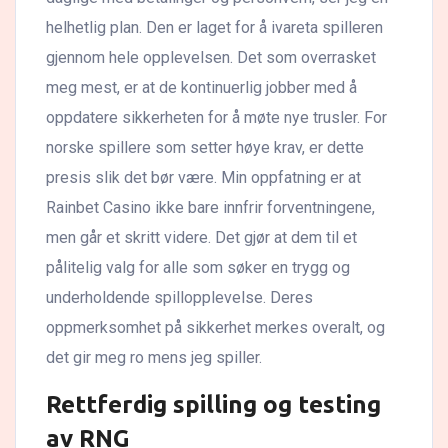
helhetlig plan. Den er laget for å ivareta spilleren
gjennom hele opplevelsen. Det som overrasket
meg mest, er at de kontinuerlig jobber med å
oppdatere sikkerheten for å møte nye trusler. For
norske spillere som setter høye krav, er dette
presis slik det bør være. Min oppfatning er at
Rainbet Casino ikke bare innfrir forventningene,
men går et skritt videre. Det gjør at dem til et
pålitelig valg for alle som søker en trygg og
underholdende spillopplevelse. Deres
oppmerksomhet på sikkerhet merkes overalt, og
det gir meg ro mens jeg spiller.
Rettferdig spilling og testing
av RNG