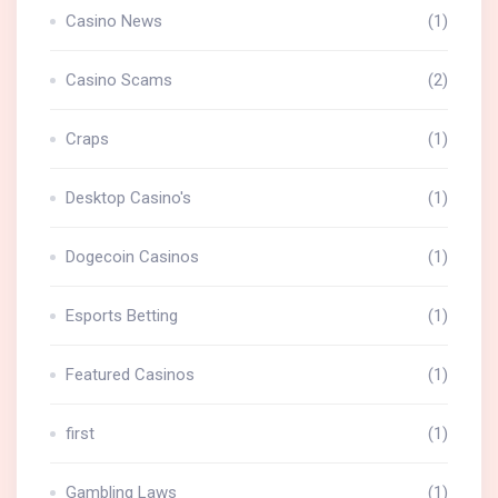
Casino News
(1)
Casino Scams
(2)
Craps
(1)
Desktop Casino's
(1)
Dogecoin Casinos
(1)
Esports Betting
(1)
Featured Casinos
(1)
first
(1)
Gambling Laws
(1)