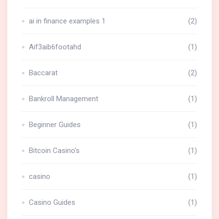
ai in finance examples 1
(2)
Aif3aib6footahd
(1)
Baccarat
(2)
Bankroll Management
(1)
Beginner Guides
(1)
Bitcoin Casino's
(1)
casino
(1)
Casino Guides
(1)