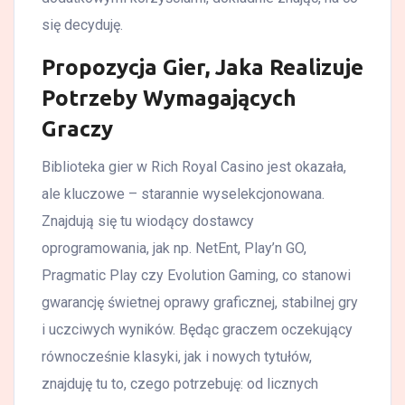
się decyduję.
Propozycja Gier, Jaka Realizuje
Potrzeby Wymagających
Graczy
Biblioteka gier w Rich Royal Casino jest okazała,
ale kluczowe – starannie wyselekcjonowana.
Znajdują się tu wiodący dostawcy
oprogramowania, jak np. NetEnt, Play’n GO,
Pragmatic Play czy Evolution Gaming, co stanowi
gwarancję świetnej oprawy graficznej, stabilnej gry
i uczciwych wyników. Będąc graczem oczekujący
równocześnie klasyki, jak i nowych tytułów,
znajduję tu to, czego potrzebuję: od licznych