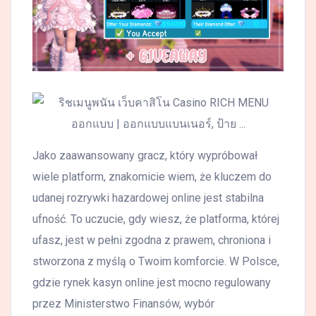
Jako zaawansowany gracz, który wypróbował
wiele platform, znakomicie wiem, że kluczem do
udanej rozrywki hazardowej online jest stabilna
ufność. To uczucie, gdy wiesz, że platforma, której
ufasz, jest w pełni zgodna z prawem, chroniona i
stworzona z myślą o Twoim komforcie. W Polsce,
gdzie rynek kasyn online jest mocno regulowany
przez Ministerstwo Finansów, wybór