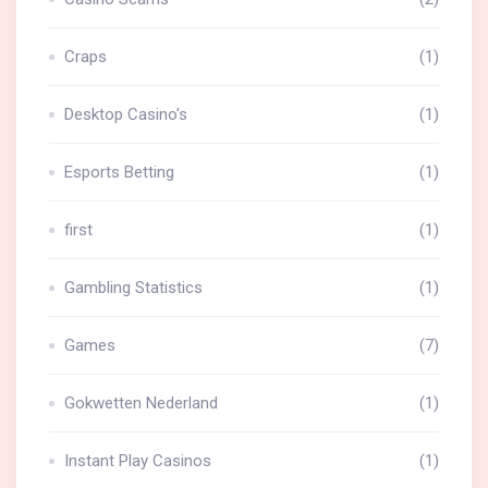
Craps
(1)
Desktop Casino's
(1)
Esports Betting
(1)
first
(1)
Gambling Statistics
(1)
Games
(7)
Gokwetten Nederland
(1)
Instant Play Casinos
(1)