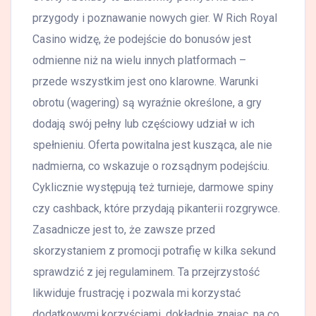
przygody i poznawanie nowych gier. W Rich Royal
Casino widzę, że podejście do bonusów jest
odmienne niż na wielu innych platformach –
przede wszystkim jest ono klarowne. Warunki
obrotu (wagering) są wyraźnie określone, a gry
dodają swój pełny lub częściowy udział w ich
spełnieniu. Oferta powitalna jest kusząca, ale nie
nadmierna, co wskazuje o rozsądnym podejściu.
Cyklicznie występują też turnieje, darmowe spiny
czy cashback, które przydają pikanterii rozgrywce.
Zasadnicze jest to, że zawsze przed
skorzystaniem z promocji potrafię w kilka sekund
sprawdzić z jej regulaminem. Ta przejrzystość
likwiduje frustrację i pozwala mi korzystać
dodatkowymi korzyściami, dokładnie znając, na co