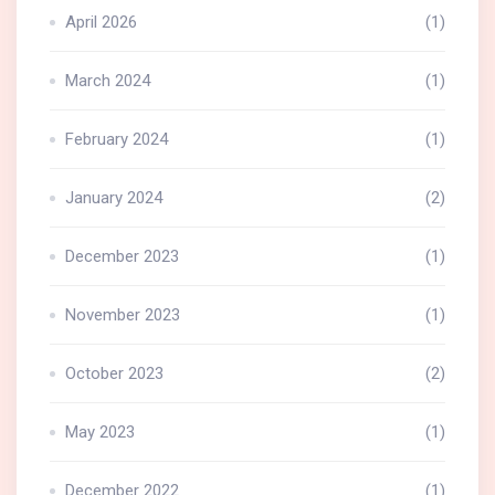
April 2026
(1)
March 2024
(1)
February 2024
(1)
January 2024
(2)
December 2023
(1)
November 2023
(1)
October 2023
(2)
May 2023
(1)
December 2022
(1)