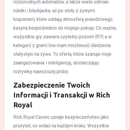
różnorodnych automatów, a także wiele odmian
ruletki i blackjacka, aż po stoły z żywymi
krupierami, które oddają atmosferę prawdziwego
kasyna bezpośrednio do mojego pokoju. Co ważne,
wszystkie gry zawiera czytelny poziom RTP, a w
kategorii z grami live mam możliwość śledzenia
statystyki na żywo. To oferta, która szanuje moje
zaangażowanie i inteligencję, dostarczając
rozrywkę najwyższej próby.
Zabezpieczenie Twoich
Informacji i Transakcji w Rich
Royal
Rich Royal Casino uznaje bezpieczeństwo jako
priorytet, co widać na każdym kroku. Wszystkie