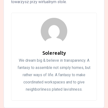
towarzysz przy wirtualnym stole.
Solerealty
We dream big & believe in transparency. A
fantasy to assemble not simply homes, but
rather ways of life. A fantasy to make
coordinated workspaces and to give
neighborliness plated lavishness.