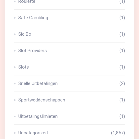
Roulette
(1)
Safe Gambling
(1)
Sic Bo
(1)
Slot Providers
(1)
Slots
(1)
Snelle Uitbetalingen
(2)
Sportweddenschappen
(1)
Uitbetalingslimieten
(1)
Uncategorized
(1,857)