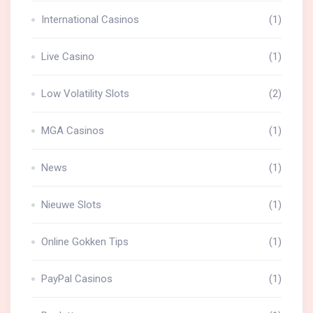
International Casinos
(1)
Live Casino
(1)
Low Volatility Slots
(2)
MGA Casinos
(1)
News
(1)
Nieuwe Slots
(1)
Online Gokken Tips
(1)
PayPal Casinos
(1)