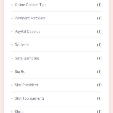
Online Gokken Tips
(1)
Payment Methods
(1)
PayPal Casinos
(1)
Roulette
(1)
Safe Gambling
(1)
Sic Bo
(1)
Slot Providers
(1)
Slot Tournaments
(1)
Slots
(1)