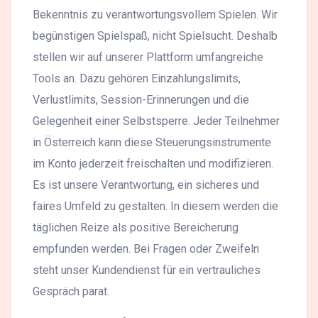
Bekenntnis zu verantwortungsvollem Spielen. Wir
begünstigen Spielspaß, nicht Spielsucht. Deshalb
stellen wir auf unserer Plattform umfangreiche
Tools an. Dazu gehören Einzahlungslimits,
Verlustlimits, Session-Erinnerungen und die
Gelegenheit einer Selbstsperre. Jeder Teilnehmer
in Österreich kann diese Steuerungsinstrumente
im Konto jederzeit freischalten und modifizieren.
Es ist unsere Verantwortung, ein sicheres und
faires Umfeld zu gestalten. In diesem werden die
täglichen Reize als positive Bereicherung
empfunden werden. Bei Fragen oder Zweifeln
steht unser Kundendienst für ein vertrauliches
Gespräch parat.