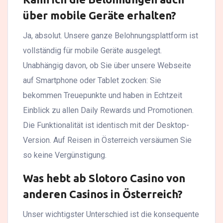
über mobile Geräte erhalten?
Ja, absolut. Unsere ganze Belohnungsplattform ist
vollständig für mobile Geräte ausgelegt.
Unabhängig davon, ob Sie über unsere Webseite
auf Smartphone oder Tablet zocken: Sie
bekommen Treuepunkte und haben in Echtzeit
Einblick zu allen Daily Rewards und Promotionen.
Die Funktionalität ist identisch mit der Desktop-
Version. Auf Reisen in Österreich versäumen Sie
so keine Vergünstigung.
Was hebt ab Slotoro Casino von
anderen Casinos in Österreich?
Unser wichtigster Unterschied ist die konsequente