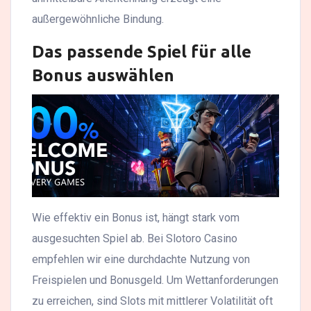
außergewöhnliche Bindung.
Das passende Spiel für alle
Bonus auswählen
Wie effektiv ein Bonus ist, hängt stark vom
ausgesuchten Spiel ab. Bei Slotoro Casino
empfehlen wir eine durchdachte Nutzung von
Freispielen und Bonusgeld. Um Wettanforderungen
zu erreichen, sind Slots mit mittlerer Volatilität oft