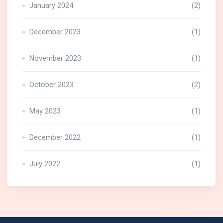
January 2024
(2)
December 2023
(1)
November 2023
(1)
October 2023
(2)
May 2023
(1)
December 2022
(1)
July 2022
(1)