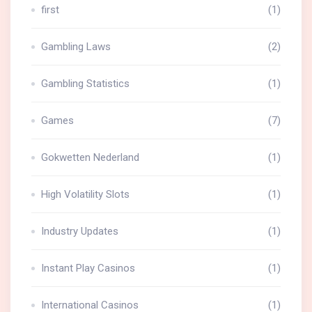
first
(1)
Gambling Laws
(2)
Gambling Statistics
(1)
Games
(7)
Gokwetten Nederland
(1)
High Volatility Slots
(1)
Industry Updates
(1)
Instant Play Casinos
(1)
International Casinos
(1)