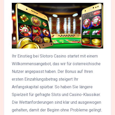
Ihr Einstieg bei Slotoro Casino startet mit einem
Willkommensangebot, das wir für österreichische
Nutzer angepasst haben. Der Bonus auf Ihren
ersten Einzahlungsbetrag steigert Ihr
Anfangskapital spürbar. So haben Sie längere
Spielzeit für gefragte Slots und Casino-Klassiker.
Die Wettanforderungen sind klar und ausgewogen
gehalten, damit der Beginn ohne Probleme gelingt.