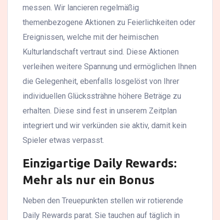
messen. Wir lancieren regelmäßig
themenbezogene Aktionen zu Feierlichkeiten oder
Ereignissen, welche mit der heimischen
Kulturlandschaft vertraut sind. Diese Aktionen
verleihen weitere Spannung und ermöglichen Ihnen
die Gelegenheit, ebenfalls losgelöst von Ihrer
individuellen Glückssträhne höhere Beträge zu
erhalten. Diese sind fest in unserem Zeitplan
integriert und wir verkünden sie aktiv, damit kein
Spieler etwas verpasst.
Einzigartige Daily Rewards:
Mehr als nur ein Bonus
Neben den Treuepunkten stellen wir rotierende
Daily Rewards parat. Sie tauchen auf täglich in