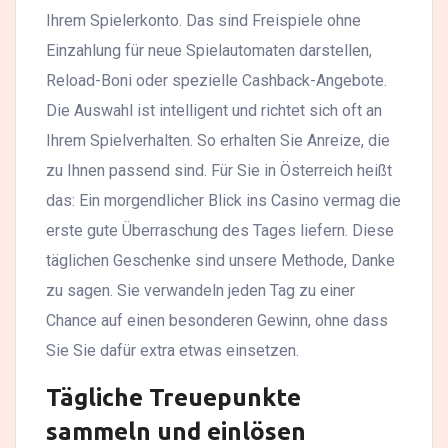
Ihrem Spielerkonto. Das sind Freispiele ohne
Einzahlung für neue Spielautomaten darstellen,
Reload-Boni oder spezielle Cashback-Angebote.
Die Auswahl ist intelligent und richtet sich oft an
Ihrem Spielverhalten. So erhalten Sie Anreize, die
zu Ihnen passend sind. Für Sie in Österreich heißt
das: Ein morgendlicher Blick ins Casino vermag die
erste gute Überraschung des Tages liefern. Diese
täglichen Geschenke sind unsere Methode, Danke
zu sagen. Sie verwandeln jeden Tag zu einer
Chance auf einen besonderen Gewinn, ohne dass
Sie Sie dafür extra etwas einsetzen.
Tägliche Treuepunkte
sammeln und einlösen